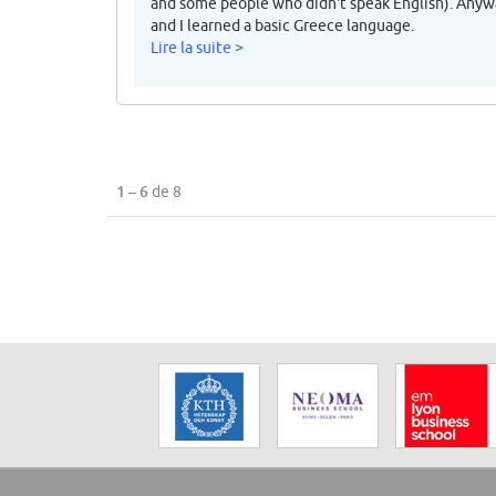
and some people who didn't speak English). Anyw
and I learned a basic Greece language.
Lire la suite >
1 – 6
de 8