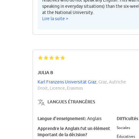
relatives who do not speak any English. This was fa
speaking in everyday situations) than the six-w
at the National University.
Lire la suite >
JULIA B
Karl Franzens Universität Graz
, Graz, Autriche
Droit, Licence, Erasmus
LANGUES ÉTRANGÈRES
Langue d'enseignement:
Difficultés
Anglais
Sociales
Apprendre le Anglais fut un élément
important de la décision?
Éducatives