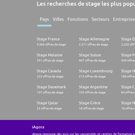
Les recherches de stage les plus pop
Pays
Villes
Fonctions
Secteurs
Entreprise
Stage France
Stage Allemagne
Stage E
4.384 offres de stage
2.271 offres de stage
2.226 off
Stage Malaisie
Stage Suisse
Stage 
541 offres de stage
467 offres de stage
430 offre
Stage Canada
Stage Luxembourg
Stage H
223 offres de stage
215 offres de stage
186 offre
Stage Danemark
Stage Argentine
Stage Ch
107 offres de stage
105 offres de stage
84 offres
Stage Qatar
Stage Grèce
Stage 
23 offres de stage
18 offres de stage
16 offres
iAgora
iAgora regroupe des avis sur les universités et centres de formation 