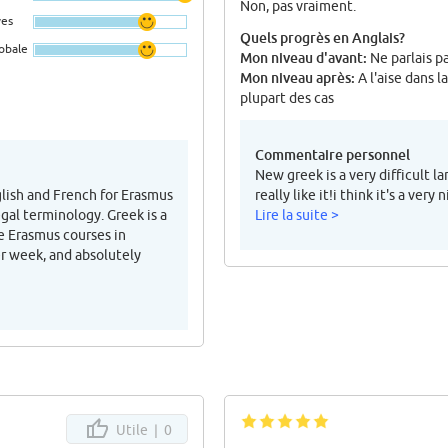
Non, pas vraiment.
ves
Quels progrès en Anglais?
lobale
Mon niveau d'avant:
Ne parlais p
Mon niveau après:
A l'aise dans la
plupart des cas
Commentaire personnel
New greek is a very difficult l
glish and French for Erasmus
really like it!i think it's a ve
egal terminology. Greek is a
Lire la suite >
e Erasmus courses in
er week, and absolutely
Utile |
0