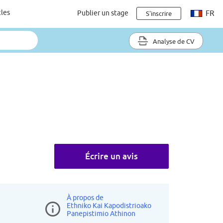
cles
Publier un stage
FR
S'inscrire
Analyse de CV
Écrire un avis
À propos de
Ethniko Kai Kapodistrioako
Panepistimio Athinon