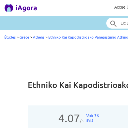
Accueil
Études
>
Grèce
>
Athens
>
Ethniko Kai Kapodistrioako Panepistimio Athin
Ethniko Kai Kapodistrioa
4.07
Voir 76
avis
/5