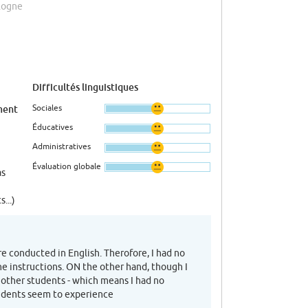
ologne
Difficultés linguistiques
Sociales
ment
Éducatives
Administratives
Évaluation globale
as
...)
re conducted in English. Therofore, I had no
he instructions. ON the other hand, though I
 other students - which means I had no
tudents seem to experience