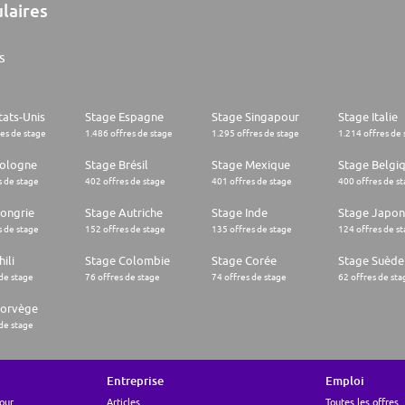
ulaires
s
tats-Unis
Stage Espagne
Stage Singapour
Stage Italie
res de stage
1.486 offres de stage
1.295 offres de stage
1.214 offres de 
Pologne
Stage Brésil
Stage Mexique
Stage Belgi
s de stage
402 offres de stage
401 offres de stage
400 offres de s
ongrie
Stage Autriche
Stage Inde
Stage Japon
s de stage
152 offres de stage
135 offres de stage
124 offres de s
ili
Stage Colombie
Stage Corée
Stage Suède
 de stage
76 offres de stage
74 offres de stage
62 offres de sta
Norvège
 de stage
Entreprise
Emploi
pour
Articles
Toutes les offres