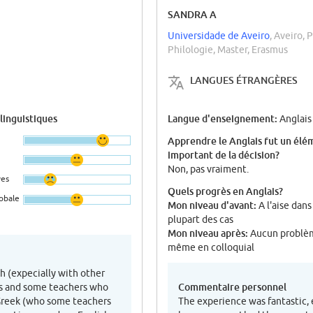
SANDRA A
Universidade de Aveiro
, Aveiro, 
Philologie, Master, Erasmus
LANGUES ÉTRANGÈRES
 linguistiques
Langue d'enseignement:
Anglais
Apprendre le Anglais fut un élé
important de la décision?
Non, pas vraiment.
ves
Quels progrès en Anglais?
lobale
Mon niveau d'avant:
A l'aise dans
plupart des cas
Mon niveau après:
Aucun problè
même en colloquial
sh (expecially with other
Commentaire personnel
ds and some teachers who
Greek (who some teachers
The experience was fantastic, 