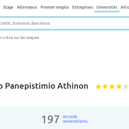
Stage
Alternance
Premier emploi
Entreprises
Universités
Arti
on
>
Avis sur les langues
ko Panepistimio Athinon
197
Accords
universitaires