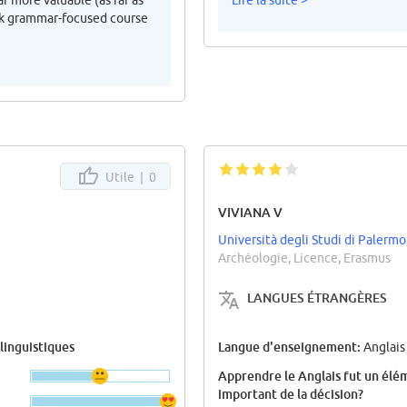
r more valuable (as far as
Lire la suite >
eek grammar-focused course
Utile |
0
VIVIANA V
Università degli Studi di Palermo
Archéologie, Licence, Erasmus
LANGUES ÉTRANGÈRES
 linguistiques
Langue d'enseignement:
Anglais
Apprendre le Anglais fut un élé
important de la décision?