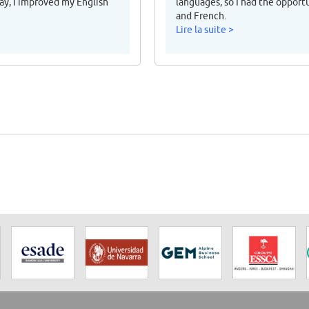
ay, I improved my English
languages, so I had the opport
and French.
Lire la suite >