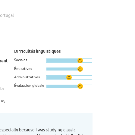
Portugal
Difficultés linguistiques
Sociales
ment
Éducatives
Administratives
Évaluation globale
 la
me,
especially because I was studying classic