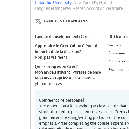
Columbia University
, New York, NY, Etats-Unis
Langues étrangères, Master, Accord universitaire
LANGUES ÉTRANGÈRES
Langue d'enseignement:
Difficultés
Grec
Sociales
Apprendre le Grec fut un élément
important de la décision?
Éducatives
Non, pas vraiment.
Administrati
Quels progrès en Grec?
Évaluation g
Mon niveau d'avant:
Phrases de base
Mon niveau après:
A l'aise dans la
plupart des cas
Commentaire personnel
The opportunity for speaking in class is not what I
students need to push themselves to use Greek a
grammar and reading/writing portions of the cou
emphasis. After completing the course, I spent a