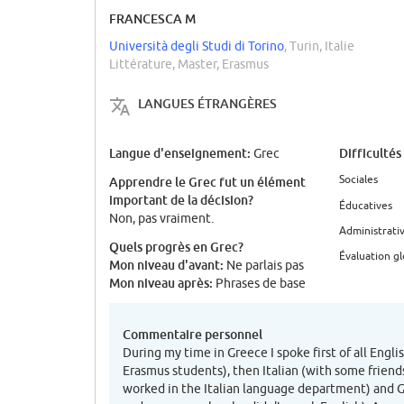
FRANCESCA M
Università degli Studi di Torino
, Turin, Italie
Littérature, Master, Erasmus
LANGUES ÉTRANGÈRES
Langue d'enseignement:
Difficultés
Grec
Sociales
Apprendre le Grec fut un élément
important de la décision?
Éducatives
Non, pas vraiment.
Administrati
Quels progrès en Grec?
Évaluation g
Mon niveau d'avant:
Ne parlais pas
Mon niveau après:
Phrases de base
Commentaire personnel
During my time in Greece I spoke first of all Engli
Erasmus students), then Italian (with some frien
worked in the Italian language department) and 