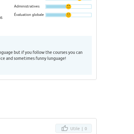
Administratives
Évaluation globale
as
anguage but if you follow the courses you can
ry nice and sometimes funny lunguage!
Utile |
0