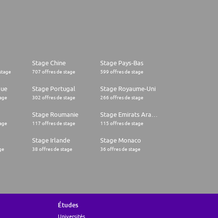
Stage Chine
Stage Pays-Bas
stage
707 offres de stage
599 offres de stage
que
Stage Portugal
Stage Royaume-Uni
tage
302 offres de stage
266 offres de stage
Stage Roumanie
Stage Emirats Arabes Unis
tage
117 offres de stage
115 offres de stage
Stage Irlande
Stage Monaco
ge
38 offres de stage
36 offres de stage
Études
Universités