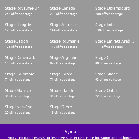
Stage Royaume-Uni
Stage Canada
Stage Luxembourg
254 offres de stage
223 offres de stage
208 offres de stage
Stage Hongrie
Stage Autriche
Stage Inde
178 offres de stage
144 offres de stage
130 offres de stage
Stage Japon
Stage Roumanie
Stage Emirats Arabes Unis
126 offres de stage
117 offres de stage
111 offres de stage
Stage Danemark
Stage Argentine
Stage Chili
105 offres de stage
97 offres de stage
80 offres de stage
Stage Colombie
Stage Corée
Stage Suède
74 offres de stage
71 offres de stage
63 offres de stage
Stage Monaco
Stage Irlande
Stage Qatar
36 offres de stage
36 offres de stage
22 offres de stage
Stage Norvège
Stage Grèce
20 offres de stage
18 offres de stage
iAgora
iAgora regroupe des avis sur les universités et centres de formation pour diplômés