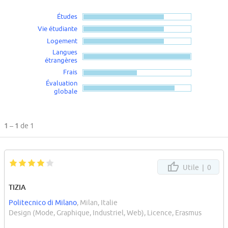
Études
Vie étudiante
Logement
Langues
étrangères
Frais
Évaluation
globale
1 – 1
de 1
Utile |
0
TIZIA
Politecnico di Milano
, Milan, Italie
Design (Mode, Graphique, Industriel, Web), Licence, Erasmus