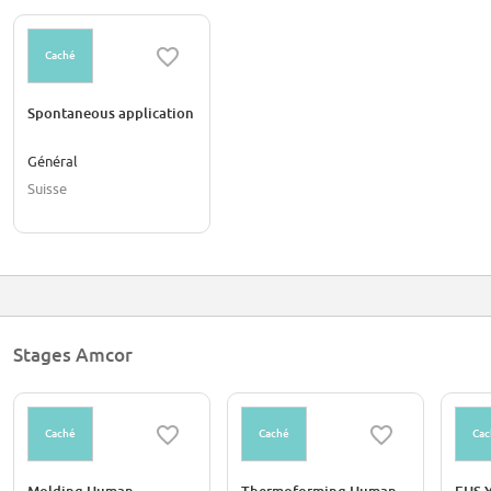
Caché
Spontaneous application
Général
Suisse
Stages Amcor
Caché
Caché
Cac