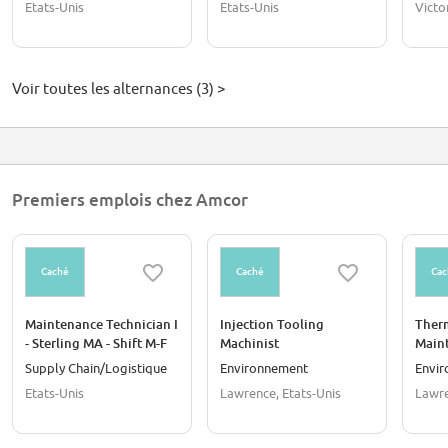
Etats-Unis
Etats-Unis
Victo
Voir toutes les alternances (3) >
Premiers emplois chez Amcor
Caché
Caché
Cac
Maintenance Technician I
Injection Tooling
Ther
- Sterling MA - Shift M-F
Machinist
Main
4pm-2am
(12-H
Supply Chain/Logistique
Environnement
Envi
Etats-Unis
Lawrence, Etats-Unis
Lawre