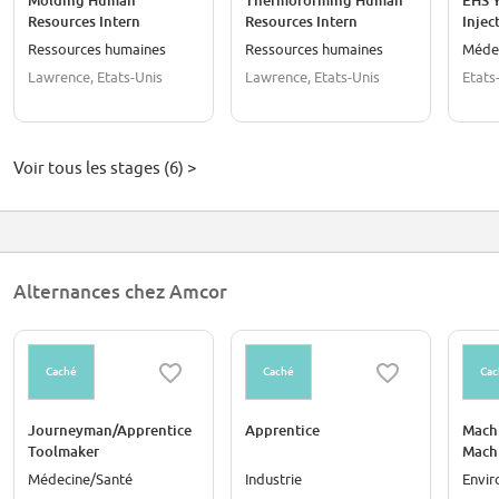
Molding Human
Thermoforming Human
EHS Y
Resources Intern
Resources Intern
Injec
Ressources humaines
Ressources humaines
Méde
Lawrence, Etats-Unis
Lawrence, Etats-Unis
Etats
Voir tous les stages (6) >
Alternances chez Amcor
Caché
Caché
Cac
Journeyman/Apprentice
Apprentice
Machi
Toolmaker
Mach
Médecine/Santé
Industrie
Envi