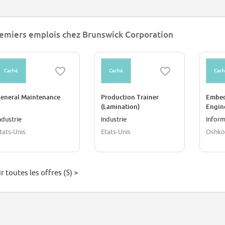
emiers emplois chez Brunswick Corporation
Caché
Caché
Cac
eneral Maintenance
Production Trainer
Embed
(Lamination)
Engin
ndustrie
Industrie
Inform
tats-Unis
Etats-Unis
Oshkos
r toutes les offres (5) >