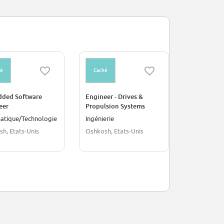
hé
Caché
Caché
ded Software
Engineer - Drives &
Spontaneou
eer
Propulsion Systems
atique/Technologie
Ingénierie
Général
h, Etats-Unis
Oshkosh, Etats-Unis
Etats-Unis