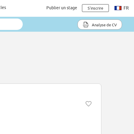
cles
Publier un stage
FR
S'inscrire
Analyse de CV