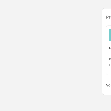
Pr
G
I
E
Voi