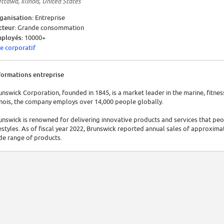
ttawa, Illinois, United States
ganisation:
Entreprise
cteur:
Grande consommation
ployés:
10000+
te corporatif
formations entreprise
unswick Corporation, founded in 1845, is a market leader in the marine, fitnes
linois, the company employs over 14,000 people globally.
unswick is renowned for delivering innovative products and services that peo
festyles. As of fiscal year 2022, Brunswick reported annual sales of approximat
de range of products.