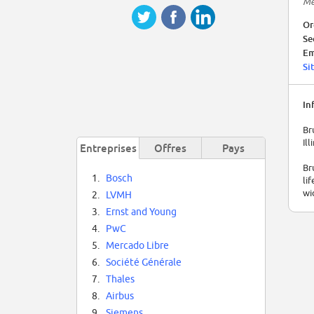
Me
Or
Se
Em
Si
In
Br
Il
Entreprises
Offres
Pays
Br
1.
Bosch
li
wi
2.
LVMH
3.
Ernst and Young
4.
PwC
5.
Mercado Libre
6.
Société Générale
7.
Thales
8.
Airbus
9.
Siemens