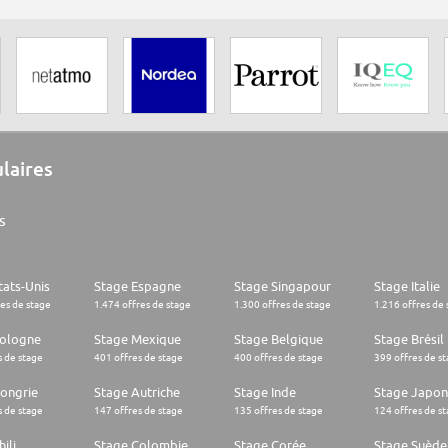
ulaires
s
tats-Unis
Stage Espagne
Stage Singapour
Stage Italie
res de stage
1.474 offres de stage
1.300 offres de stage
1.216 offres de 
Pologne
Stage Mexique
Stage Belgique
Stage Brésil
s de stage
401 offres de stage
400 offres de stage
399 offres de s
ongrie
Stage Autriche
Stage Inde
Stage Japon
s de stage
147 offres de stage
135 offres de stage
124 offres de s
ili
Stage Colombie
Stage Corée
Stage Suède