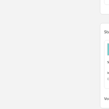
St
S
I
E
Voi