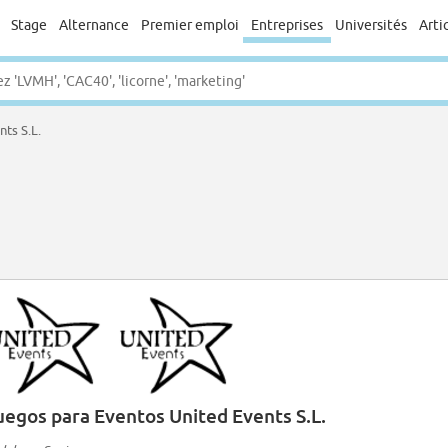
Stage
Alternance
Premier emploi
Entreprises
Universités
Arti
ts S.L.
uegos para Eventos United Events S.L.