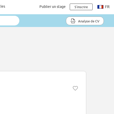
cles
Publier un stage
FR
S'inscrire
Analyse de CV