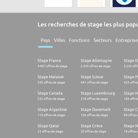
Les recherches de stage les plus pop
Pays
Villes
Fonctions
Secteurs
Entreprise
Stage France
Stage Allemagne
Stage E
4.407 offres de stage
2.353 offres de stage
2.234 off
Stage Malaisie
Stage Suisse
Stage 
550 offres de stage
467 offres de stage
435 offre
Stage Canada
Stage Luxembourg
Stage H
232 offres de stage
218 offres de stage
183 offre
Stage Argentine
Stage Danemark
Stage Ch
110 offres de stage
106 offres de stage
89 offres
Stage Qatar
Stage Grèce
Stage 
23 offres de stage
20 offres de stage
16 offres