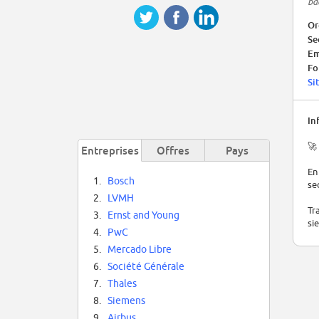
ba
Or
Se
Em
Fo
Si
In
🚀
Entreprises
Offres
Pays
En
1.
Bosch
se
2.
LVMH
Tr
3.
Ernst and Young
si
4.
PwC
🎯
5.
Mercado Libre
6.
Société Générale
Cr
7.
Thales
en
8.
Siemens
💡
9.
Airbus