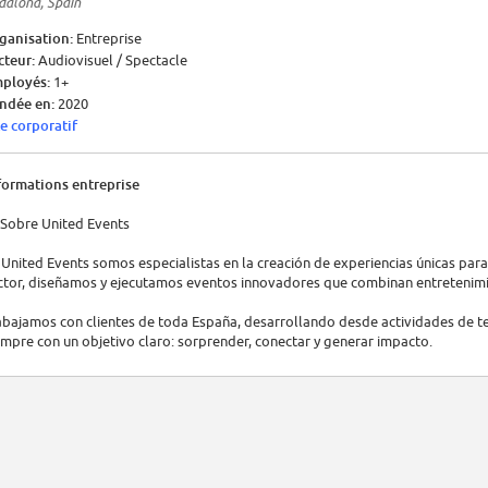
dalona, Spain
ganisation:
Entreprise
cteur:
Audiovisuel / Spectacle
ployés:
1+
ndée en:
2020
te corporatif
formations entreprise
 Sobre United Events
 United Events somos especialistas en la creación de experiencias únicas par
ctor, diseñamos y ejecutamos eventos innovadores que combinan entretenimie
abajamos con clientes de toda España, desarrollando desde actividades de t
empre con un objetivo claro: sorprender, conectar y generar impacto.
 Nuestra misión
ear eventos que no solo se recuerden, sino que se vivan intensamente. Aposta
 cada proyecto.
 Qué nos hace diferentes