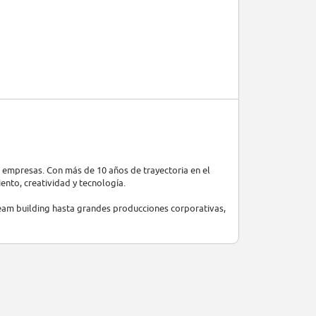
a empresas. Con más de 10 años de trayectoria en el
nto, creatividad y tecnología.
eam building hasta grandes producciones corporativas,
mos por la originalidad, la calidad y la mejora continua