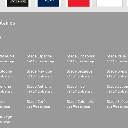
ulaires
s
tats-Unis
Stage Espagne
Stage Singapour
Stage Italie
res de stage
1.487 offres de stage
1.323 offres de stage
1.217 offres de 
Pologne
Stage Mexique
Stage Belgique
Stage Brésil
s de stage
405 offres de stage
401 offres de stage
388 offres de s
ongrie
Stage Autriche
Stage Inde
Stage Japon
s de stage
150 offres de stage
137 offres de stage
125 offres de s
ili
Stage Corée
Stage Colombie
Stage Suède
 de stage
76 offres de stage
75 offres de stage
60 offres de sta
Norvège
 de stage