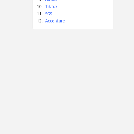
🎲
10.
TikTok
🎨
⚡ 
11.
SGS
📍
12.
Accenture
🤝
👩
Fo
ap
Co
Pa
Ap
De
Fo
🌱
Pe
Si
Un