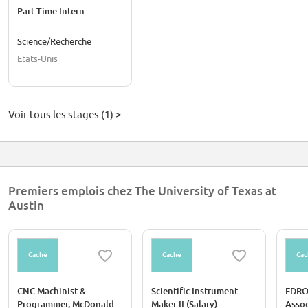
Part-Time Intern
Science/Recherche
Etats-Unis
Voir tous les stages (1) >
Premiers emplois chez The University of Texas at
Austin
Caché
Caché
Cac
CNC Machinist &
Scientific Instrument
FDRO
Programmer, McDonald
Maker II (Salary)
Assoc