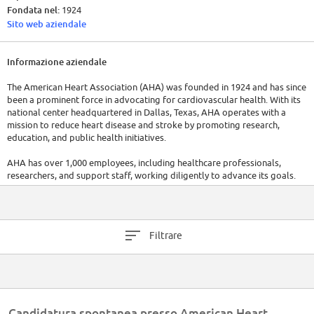
Fondata nel:
1924
Sito web aziendale
Informazione aziendale
The American Heart Association (AHA) was founded in 1924 and has since
been a prominent force in advocating for cardiovascular health. With its
national center headquartered in Dallas, Texas, AHA operates with a
mission to reduce heart disease and stroke by promoting research,
education, and public health initiatives.
AHA has over 1,000 employees, including healthcare professionals,
researchers, and support staff, working diligently to advance its goals.
Financially, the American Heart Association has consistently been a well-
funded nonprofit organization with a total revenue of $794M, thanks to
generous donations, grants, and partnerships that enable it to conduct
Filtrare
research, raise awareness, and support healthcare initiatives.
Candidatura spontanea presso American Heart