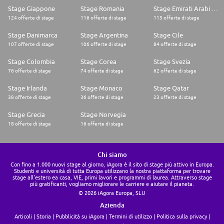
Stage Giappone
Stage Romania
Stage Emirati Arabi Uniti
124 offerte di stage
116 offerte di stage
115 offerte di stage
Stage Danimarca
Stage Argentina
Stage Cile
107 offerte di stage
106 offerte di stage
84 offerte di stage
Stage Colombia
Stage Corea
Stage Svezia
76 offerte di stage
74 offerte di stage
62 offerte di stage
Stage Irlanda
Stage Monaco
Stage Qatar
38 offerte di stage
36 offerte di stage
23 offerte di stage
Stage Grecia
Stage Norvegia
18 offerte di stage
16 offerte di stage
Chi siamo
Con fino a 1.000 nuovi stage al giorno, iAgora è il sito di stage più attivo in Europa.
Studenti e università di tutta Europa utilizzano la nostra piattaforma per trovare
stage all'estero ea casa, VIE, primi lavori e programmi di laurea. Attraverso stage
più gratificanti, vogliamo migliorare le carriere e aiutare il pianeta.
© 2026 iAgora Europa, SLU
Azienda
Articoli
Storia
Pubblicità su iAgora
Termini di utilizzo
Politica sulla privacy