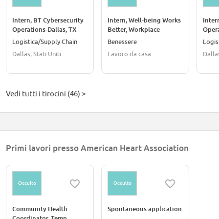
Intern, BT Cybersecurity
Intern, Well-being Works
Inter
Operations-Dallas, TX
Better, Workplace
Oper
Wellness-Remote
Autom
Logistica/Supply Chain
Benessere
Logis
Dallas, Stati Uniti
Lavoro da casa
Dallas
Vedi tutti i tirocini (46) >
Primi lavori presso American Heart Association
Occulto
Occulto
Community Health
Spontaneous application
Coordinator, Temp