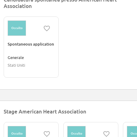
Association
Occulto
Spontaneous application
Generale
Stati Uniti
Stage American Heart Association
Occulto
Occulto
Occu