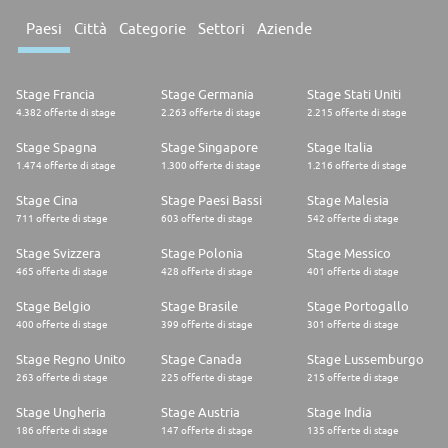
Paesi
Città
Categorie
Settori
Aziende
Stage Francia
Stage Germania
Stage Stati Uniti
4.382 offerte di stage
2.263 offerte di stage
2.215 offerte di stage
Stage Spagna
Stage Singapore
Stage Italia
1.474 offerte di stage
1.300 offerte di stage
1.216 offerte di stage
Stage Cina
Stage Paesi Bassi
Stage Malesia
711 offerte di stage
603 offerte di stage
542 offerte di stage
Stage Svizzera
Stage Polonia
Stage Messico
465 offerte di stage
428 offerte di stage
401 offerte di stage
Stage Belgio
Stage Brasile
Stage Portogallo
400 offerte di stage
399 offerte di stage
301 offerte di stage
Stage Regno Unito
Stage Canada
Stage Lussemburgo
263 offerte di stage
225 offerte di stage
215 offerte di stage
Stage Ungheria
Stage Austria
Stage India
186 offerte di stage
147 offerte di stage
135 offerte di stage