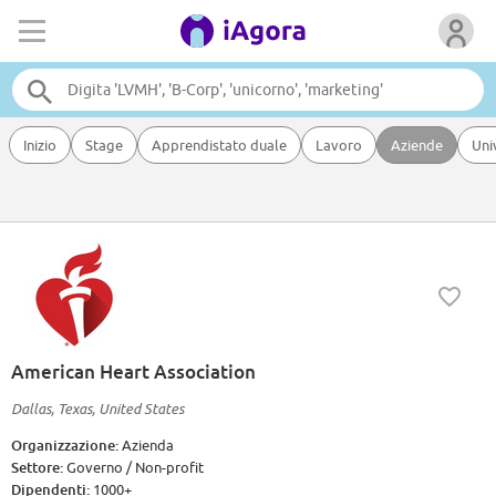
Inizio
Stage
Apprendistato duale
Lavoro
Aziende
Uni
American Heart Association
Dallas, Texas, United States
Organizzazione:
Azienda
Settore:
Governo / Non-profit
Dipendenti:
1000+