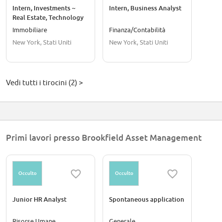
Intern, Investments ~
Intern, Business Analyst
Real Estate, Technology
& Growth Team
Immobiliare
Finanza/Contabilità
New York, Stati Uniti
New York, Stati Uniti
Vedi tutti i tirocini (2) >
Primi lavori presso Brookfield Asset Management
Occulto
Occulto
Junior HR Analyst
Spontaneous application
Risorse Umane
Generale