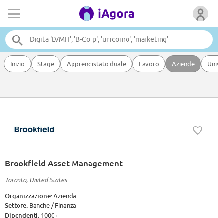
Inizio
Stage
Apprendistato duale
Lavoro
Aziende
Uni
Brookfield Asset Management
Toronto, United States
Organizzazione:
Azienda
Settore:
Banche / Finanza
Dipendenti:
1000+