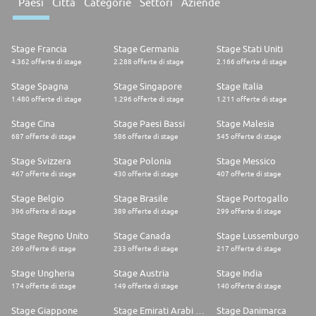
Paesi
Città
Categorie
Settori
Aziende
Stage Francia
Stage Germania
Stage Stati Uniti
4.362 offerte di stage
2.288 offerte di stage
2.166 offerte di stage
Stage Spagna
Stage Singapore
Stage Italia
1.480 offerte di stage
1.296 offerte di stage
1.211 offerte di stage
Stage Cina
Stage Paesi Bassi
Stage Malesia
687 offerte di stage
586 offerte di stage
545 offerte di stage
Stage Svizzera
Stage Polonia
Stage Messico
467 offerte di stage
430 offerte di stage
407 offerte di stage
Stage Belgio
Stage Brasile
Stage Portogallo
396 offerte di stage
389 offerte di stage
299 offerte di stage
Stage Regno Unito
Stage Canada
Stage Lussemburgo
269 offerte di stage
233 offerte di stage
217 offerte di stage
Stage Ungheria
Stage Austria
Stage India
174 offerte di stage
149 offerte di stage
140 offerte di stage
Stage Giappone
Stage Emirati Arabi Uniti
Stage Danimarca