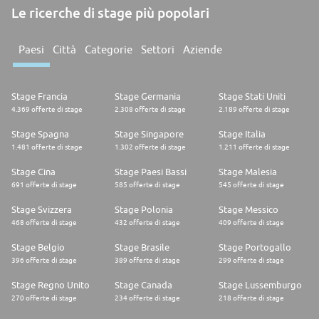
Le ricerche di stage più popolari
Paesi
Città
Categorie
Settori
Aziende
Stage Francia
Stage Germania
Stage Stati Uniti
4.369 offerte di stage
2.308 offerte di stage
2.189 offerte di stage
Stage Spagna
Stage Singapore
Stage Italia
1.481 offerte di stage
1.302 offerte di stage
1.211 offerte di stage
Stage Cina
Stage Paesi Bassi
Stage Malesia
691 offerte di stage
585 offerte di stage
545 offerte di stage
Stage Svizzera
Stage Polonia
Stage Messico
468 offerte di stage
432 offerte di stage
409 offerte di stage
Stage Belgio
Stage Brasile
Stage Portogallo
396 offerte di stage
389 offerte di stage
299 offerte di stage
Stage Regno Unito
Stage Canada
Stage Lussemburgo
270 offerte di stage
234 offerte di stage
218 offerte di stage