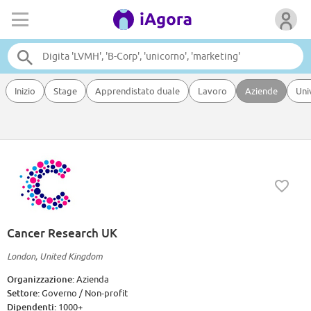
Inizio
Stage
Apprendistato duale
Lavoro
Aziende
Uni
Cancer Research UK
London, United Kingdom
Organizzazione:
Azienda
Settore:
Governo / Non-profit
Dipendenti:
1000+