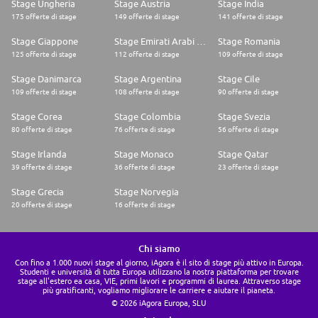
Stage Ungheria
Stage Austria
Stage India
175 offerte di stage
149 offerte di stage
141 offerte di stage
Stage Giappone
Stage Emirati Arabi Uniti
Stage Romania
125 offerte di stage
112 offerte di stage
109 offerte di stage
Stage Danimarca
Stage Argentina
Stage Cile
109 offerte di stage
108 offerte di stage
90 offerte di stage
Stage Corea
Stage Colombia
Stage Svezia
80 offerte di stage
76 offerte di stage
56 offerte di stage
Stage Irlanda
Stage Monaco
Stage Qatar
39 offerte di stage
36 offerte di stage
23 offerte di stage
Stage Grecia
Stage Norvegia
20 offerte di stage
16 offerte di stage
Chi siamo
Con fino a 1.000 nuovi stage al giorno, iAgora è il sito di stage più attivo in Europa.
Studenti e università di tutta Europa utilizzano la nostra piattaforma per trovare
stage all'estero ea casa, VIE, primi lavori e programmi di laurea. Attraverso stage
più gratificanti, vogliamo migliorare le carriere e aiutare il pianeta.
© 2026 iAgora Europa, SLU