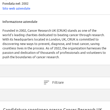
Fondata nel:
2002
Sito web aziendale
Informazione aziendale
Founded in 2002, Cancer Research UK (CRUK) stands as one of the
world's leading charities dedicated to beating cancer through research.
With its headquarters located in London, UK, CRUK is committed to
discovering new ways to prevent, diagnose, and treat cancer, saving
countless lives in the process. As of 2022, the organization harnesses the
passion and dedication of thousands of professionals and volunteers to
push the boundaries of cancer research.
In terms of finance, Cancer Research UK relies heavily on donations,
legacies, and other fundraising initiatives. From 2022 to 2023 the
organization raised £719m. Their financial position and details vary
yearly, so a direct review of their annual reports would provide the most
Filtrare
accurate and up-to-date figures.
Candidatura spontanea presso Cancer Research UK