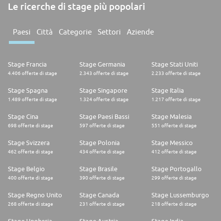
Le ricerche di stage più popolari
Paesi
Città
Categorie
Settori
Aziende
Stage Francia
Stage Germania
Stage Stati Uniti
4.406 offerte di stage
2.343 offerte di stage
2.233 offerte di stage
Stage Spagna
Stage Singapore
Stage Italia
1.489 offerte di stage
1.324 offerte di stage
1.217 offerte di stage
Stage Cina
Stage Paesi Bassi
Stage Malesia
698 offerte di stage
597 offerte di stage
551 offerte di stage
Stage Svizzera
Stage Polonia
Stage Messico
462 offerte di stage
434 offerte di stage
412 offerte di stage
Stage Belgio
Stage Brasile
Stage Portogallo
400 offerte di stage
390 offerte di stage
299 offerte di stage
Stage Regno Unito
Stage Canada
Stage Lussemburgo
268 offerte di stage
231 offerte di stage
218 offerte di stage