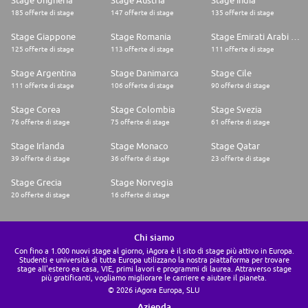
Stage Ungheria
Stage Austria
Stage India
185 offerte di stage
147 offerte di stage
135 offerte di stage
Stage Giappone
Stage Romania
Stage Emirati Arabi Uniti
125 offerte di stage
113 offerte di stage
111 offerte di stage
Stage Argentina
Stage Danimarca
Stage Cile
111 offerte di stage
106 offerte di stage
90 offerte di stage
Stage Corea
Stage Colombia
Stage Svezia
76 offerte di stage
75 offerte di stage
61 offerte di stage
Stage Irlanda
Stage Monaco
Stage Qatar
39 offerte di stage
36 offerte di stage
23 offerte di stage
Stage Grecia
Stage Norvegia
20 offerte di stage
16 offerte di stage
Chi siamo
Con fino a 1.000 nuovi stage al giorno, iAgora è il sito di stage più attivo in Europa.
Studenti e università di tutta Europa utilizzano la nostra piattaforma per trovare
stage all'estero ea casa, VIE, primi lavori e programmi di laurea. Attraverso stage
più gratificanti, vogliamo migliorare le carriere e aiutare il pianeta.
© 2026 iAgora Europa, SLU
Azienda