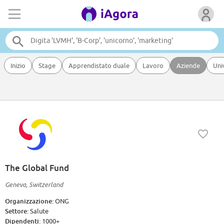
Inizio
Stage
Apprendistato duale
Lavoro
Aziende
Uni
The Global Fund
Geneva, Switzerland
Organizzazione:
ONG
Settore:
Salute
Dipendenti:
1000+