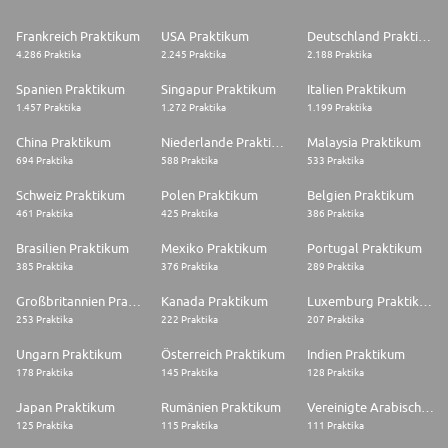
Frankreich Praktikum
USA Praktikum
Deutschland Praktikum
4.286 Praktika
2.245 Praktika
2.188 Praktika
Spanien Praktikum
Singapur Praktikum
Italien Praktikum
1.457 Praktika
1.272 Praktika
1.199 Praktika
China Praktikum
Niederlande Praktikum
Malaysia Praktikum
694 Praktika
588 Praktika
533 Praktika
Schweiz Praktikum
Polen Praktikum
Belgien Praktikum
461 Praktika
425 Praktika
386 Praktika
Brasilien Praktikum
Mexiko Praktikum
Portugal Praktikum
385 Praktika
376 Praktika
289 Praktika
Großbritannien Praktikum
Kanada Praktikum
Luxemburg Praktikum
253 Praktika
222 Praktika
207 Praktika
Ungarn Praktikum
Österreich Praktikum
Indien Praktikum
178 Praktika
145 Praktika
128 Praktika
Japan Praktikum
Rumänien Praktikum
Vereinigte Arabische Emirate Praktikum
125 Praktika
115 Praktika
111 Praktika