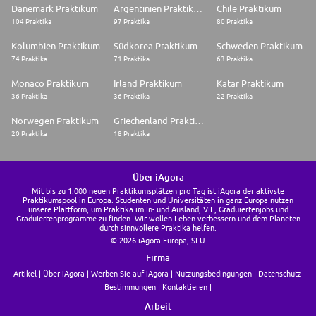
Dänemark Praktikum
Argentinien Praktikum
Chile Praktikum
104 Praktika
97 Praktika
80 Praktika
Kolumbien Praktikum
Südkorea Praktikum
Schweden Praktikum
74 Praktika
71 Praktika
63 Praktika
Monaco Praktikum
Irland Praktikum
Katar Praktikum
36 Praktika
36 Praktika
22 Praktika
Norwegen Praktikum
Griechenland Praktikum
20 Praktika
18 Praktika
Über iAgora
Mit bis zu 1.000 neuen Praktikumsplätzen pro Tag ist iAgora der aktivste
Praktikumspool in Europa. Studenten und Universitäten in ganz Europa nutzen
unsere Plattform, um Praktika im In- und Ausland, VIE, Graduiertenjobs und
Graduiertenprogramme zu finden. Wir wollen Leben verbessern und dem Planeten
durch sinnvollere Praktika helfen.
© 2026 iAgora Europa, SLU
Firma
Artikel
Über iAgora
Werben Sie auf iAgora
Nutzungsbedingungen
Datenschutz-
Bestimmungen
Kontaktieren
Arbeit