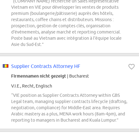
“(COMPANY NAME) recherche un Sales Representative
Vietnam en VIE pour développer les ventes de produits
premium (boulangerie/pâtisserie) auprès des hôtels,
restaurants, coffee chains et distributeurs. Missions :
prospection, gestion de comptes clés, organisation
d'événements, analyse marché et reporting commercial.
Poste basé au Vietnam avec intégration à l'équipe locale
Asie du Sud-Est.”
Supplier Contracts Attorney HF
Firmennamen nicht gezeigt
| Bucharest
V.I.E., Recht, Englisch
“VIE position as Supplier Contracts Attorney within GBS
Legal team, managing supplier contracts lifecycle (drafting,
negotiation, compliance) for Middle-East area. Requires
Arabic mastery as a plus, MENA work hours (8am-4pm), and
reporting to managers in Bucharest and Kuala Lumpur.”