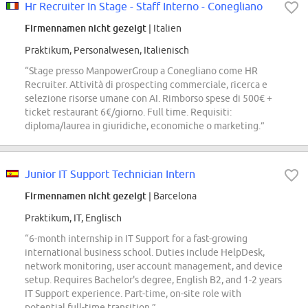
Hr Recruiter In Stage - Staff Interno - Conegliano
Firmennamen nicht gezeigt
| Italien
Praktikum, Personalwesen, Italienisch
“Stage presso ManpowerGroup a Conegliano come HR
Recruiter. Attività di prospecting commerciale, ricerca e
selezione risorse umane con AI. Rimborso spese di 500€ +
ticket restaurant 6€/giorno. Full time. Requisiti:
diploma/laurea in giuridiche, economiche o marketing.”
Junior IT Support Technician Intern
Firmennamen nicht gezeigt
| Barcelona
Praktikum, IT, Englisch
“6-month internship in IT Support for a fast-growing
international business school. Duties include HelpDesk,
network monitoring, user account management, and device
setup. Requires Bachelor's degree, English B2, and 1-2 years
IT Support experience. Part-time, on-site role with
potential full-time transition.”