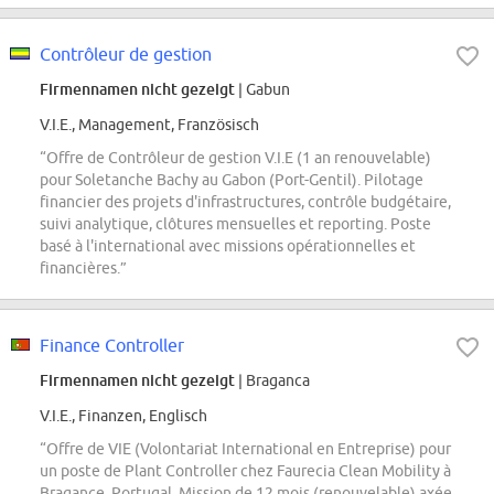
Contrôleur de gestion
Firmennamen nicht gezeigt
| Gabun
V.I.E., Management, Französisch
“Offre de Contrôleur de gestion V.I.E (1 an renouvelable)
pour Soletanche Bachy au Gabon (Port-Gentil). Pilotage
financier des projets d'infrastructures, contrôle budgétaire,
suivi analytique, clôtures mensuelles et reporting. Poste
basé à l'international avec missions opérationnelles et
financières.”
Finance Controller
Firmennamen nicht gezeigt
| Braganca
V.I.E., Finanzen, Englisch
“Offre de VIE (Volontariat International en Entreprise) pour
un poste de Plant Controller chez Faurecia Clean Mobility à
Bragance, Portugal. Mission de 12 mois (renouvelable) axée