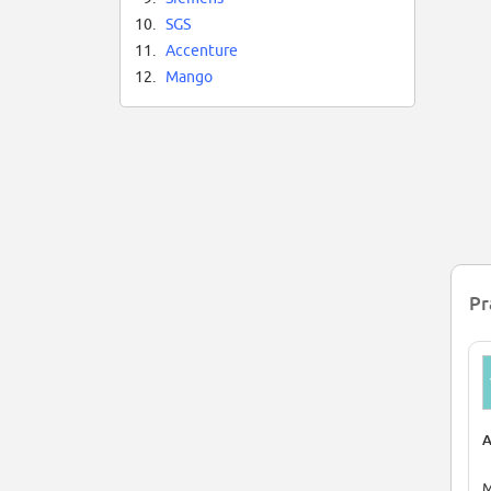
10.
SGS
11.
Accenture
12.
Mango
Pr
A
M