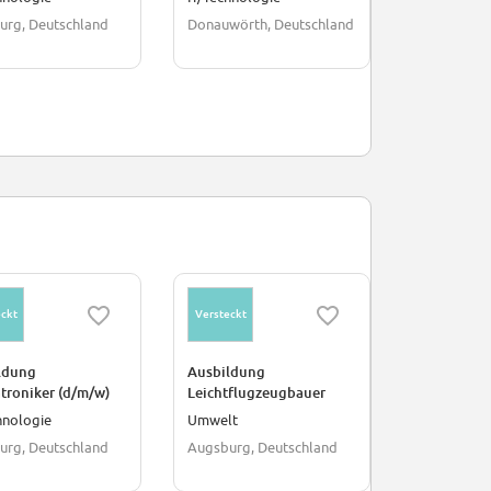
ogistik d/m/w
urg, Deutschland
Donauwörth, Deutschland
Deutschlan
ckt
Versteckt
Versteckt
ldung
Ausbildung
Ausbildun
troniker (d/m/w)
Leichtflugzeugbauer
Industriek
1.09.2027
(d/m/w) zum 01.09.2027
(d/m/w) zu
hnologie
Umwelt
Umwelt
urg, Deutschland
Augsburg, Deutschland
Augsburg, 