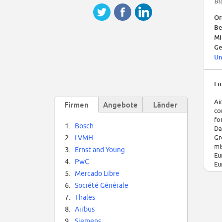
Bl
Or
Be
Mi
Ge
Un
Fi
Ai
Firmen
Angebote
Länder
co
fo
1.
Bosch
Da
Gr
2.
LVMH
mi
3.
Ernst and Young
Eu
4.
PwC
Eu
5.
Mercado Libre
6.
Société Générale
7.
Thales
8.
Airbus
9.
Siemens