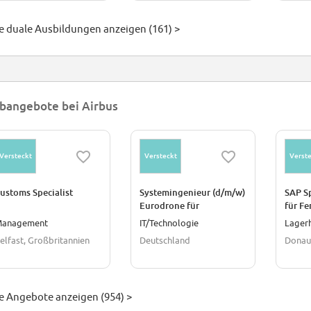
le duale Ausbildungen anzeigen (161) >
bangebote bei Airbus
Versteckt
Versteckt
Verste
ustoms Specialist
Systemingenieur (d/m/w)
SAP Sp
Eurodrone für
für F
Bodenunterstützungssysteme
anagement
IT/Technologie
Lagerh
elfast, Großbritannien
Deutschland
Donau
le Angebote anzeigen (954) >