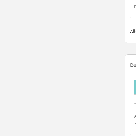
T
All
Du
S
V
P