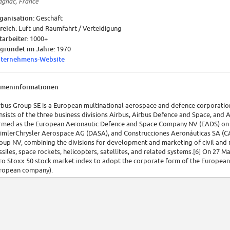
agnac, France
ganisation:
Geschäft
reich:
Luft-und Raumfahrt / Verteidigung
tarbeiter:
1000+
gründet im Jahre:
1970
ternehmens-Website
rmeninformationen
rbus Group SE is a European multinational aerospace and defence corporatio
nsists of the three business divisions Airbus, Airbus Defence and Space, and 
rmed as the European Aeronautic Defence and Space Company NV (EADS) on 1
imlerChrysler Aerospace AG (DASA), and Construcciones Aeronáuticas SA (CA
oup NV, combining the divisions for development and marketing of civil and m
ssiles, space rockets, helicopters, satellites, and related systems.[6] On 2
ro Stoxx 50 stock market index to adopt the corporate form of the European 
ropean company).