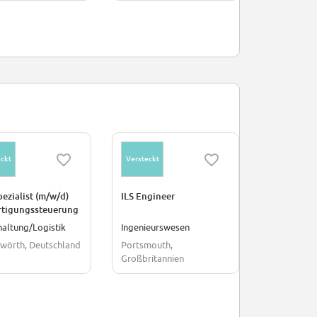
ckt
Versteckt
Versteckt
ezialist (m/w/d)
ILS Engineer
Landing G
ertigungssteuerung
Test Specia
altung/Logistik
Ingenieurswesen
Ingenieurs
wörth, Deutschland
Portsmouth,
Bristol, Gr
Großbritannien