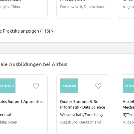
Intral
ianjin, China
Donauwörth, Deutschland
Augsb
e Praktika anzeigen (116) >
ale Ausbildungen bei Airbus
Versteckt
Versteckt
Verste
ales Support Apprentice
Duales Studium B. Sc.
Ausbi
Informatik - Data Science
Mecha
und Künstliche
zum 0
erkauf
Wissenschaft/Forschung
IT/Tec
Intelligenz (d/m/w) zum
hilippinen
Augsburg, Deutschland
Augsb
01.09.2027