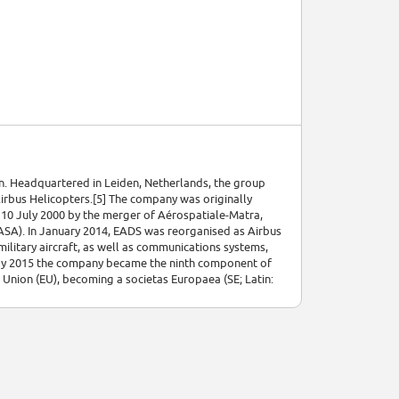
n. Headquartered in Leiden, Netherlands, the group
Airbus Helicopters.[5] The company was originally
0 July 2000 by the merger of Aérospatiale-Matra,
SA). In January 2014, EADS was reorganised as Airbus
ilitary aircraft, as well as communications systems,
7 May 2015 the company became the ninth component of
Union (EU), becoming a societas Europaea (SE; Latin: