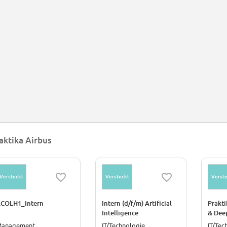
aktika Airbus
Versteckt
Versteckt
Verste
COLH1_Intern
Intern (d/f/m) Artificial
Prakti
Intelligence
& Dee
Learni
anagement
IT/Technologie
IT/Tec