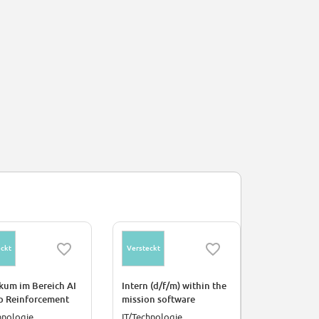
ckt
Versteckt
Versteckt
kum im Bereich AI
Intern (d/f/m) within the
Internship 
p Reinforcement
mission software
Propulsion
ng in der
department
hnologie
IT/Technologie
Ingenieurs