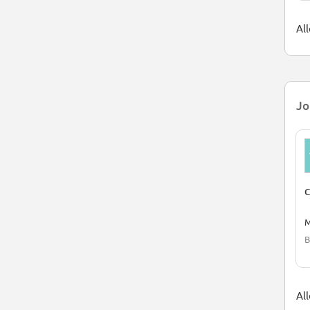
Al
Jo
C
M
B
Al