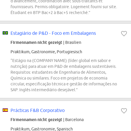
d'avancement, coordination avec sous-traitants et
fournisseurs. Permis obligatoire. Logement fourni sur site.
Étudiant en BTP Bac+2 à Bac+5 recherché.”
Estagiário de P&D - Foco em Embalagens
Firmennamen nicht gezeigt
| Brasilien
Praktikum, Gastronomie, Portugiesisch
“Estágio na (COMPANY NAME) (líder global em sabor e
nutrição) para atuar em P&D de embalagens sustentáveis.
Requisitos: estudantes de Engenharia de Alimentos,
Química ou similares. Foco em projetos de economia
circular, especificação técnica e gestão de informações no
SAP. Inglês intermediário desejável.”
Prácticas F&B Corporativo
Firmennamen nicht gezeigt
| Barcelona
Praktikum, Gastronomie, Spanisch