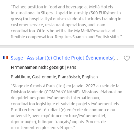
“Trainee position in food and beverage at Meliá Hotels
International in Sitges. Unpaid internship (500 EUR/month
gross) for hospitality/tourism students. Includes training in
customer service, restaurant operations, and team
coordination. Offers benefits like My MeliáRewards and
flexible compensation. Requires Spanish and English skills.”
Stage - Assistant(e) Chef de Projet Événements(H/F/X) - Mode- Janvier 2027
Firmennamen nicht gezeigt
| Paris
Praktikum, Gastronomie, Französisch, Englisch
“Stage de 6 mois à Paris (1er) en janvier 2027 au sein de la
Division Mode de (COMPANY NAME). Missions : élaboration
de guidelines pour événements internationaux,
coordination logistique et suivi de projets événementiels.
Profil recherché : étudiant(e) en école de commerce ou
université, avec expérience en luxe/événementiel,
rigoureux(se), bilingue français/anglais. Process de
recrutement en plusieurs étapes.”