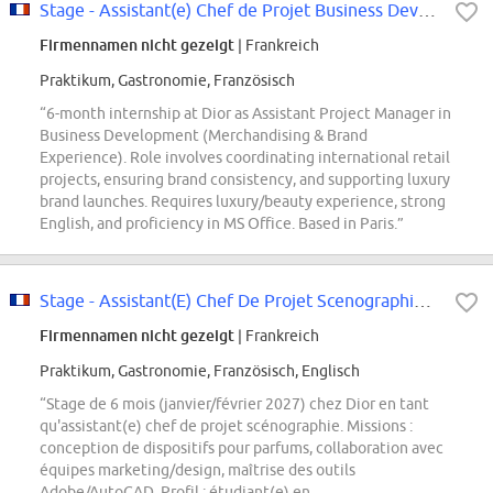
Stage - Assistant(e) Chef de Projet Business Development - Merchandising...
Firmennamen nicht gezeigt
| Frankreich
Praktikum, Gastronomie, Französisch
“6-month internship at Dior as Assistant Project Manager in
Business Development (Merchandising & Brand
Experience). Role involves coordinating international retail
projects, ensuring brand consistency, and supporting luxury
brand launches. Requires luxury/beauty experience, strong
English, and proficiency in MS Office. Based in Paris.”
Stage - Assistant(E) Chef De Projet Scenographie - Janvier/Fevrier 2027 (6...
Firmennamen nicht gezeigt
| Frankreich
Praktikum, Gastronomie, Französisch, Englisch
“Stage de 6 mois (janvier/février 2027) chez Dior en tant
qu'assistant(e) chef de projet scénographie. Missions :
conception de dispositifs pour parfums, collaboration avec
équipes marketing/design, maîtrise des outils
Adobe/AutoCAD. Profil : étudiant(e) en