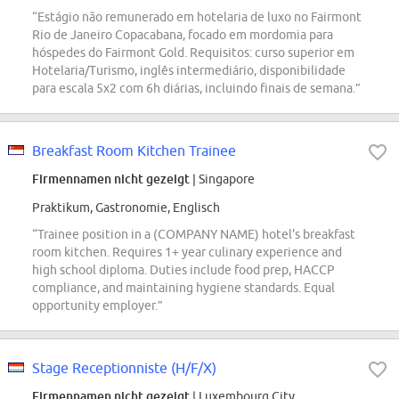
“Estágio não remunerado em hotelaria de luxo no Fairmont
Rio de Janeiro Copacabana, focado em mordomia para
hóspedes do Fairmont Gold. Requisitos: curso superior em
Hotelaria/Turismo, inglês intermediário, disponibilidade
para escala 5x2 com 6h diárias, incluindo finais de semana.”
Breakfast Room Kitchen Trainee
Firmennamen nicht gezeigt
| Singapore
Praktikum, Gastronomie, Englisch
“Trainee position in a (COMPANY NAME) hotel's breakfast
room kitchen. Requires 1+ year culinary experience and
high school diploma. Duties include food prep, HACCP
compliance, and maintaining hygiene standards. Equal
opportunity employer.”
Stage Receptionniste (H/F/X)
Firmennamen nicht gezeigt
| Luxembourg City