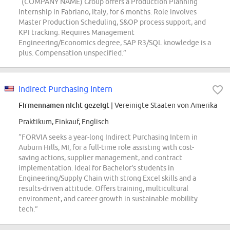
“(COMPANY NAME) Group offers a Production Planning
Internship in Fabriano, Italy, for 6 months. Role involves
Master Production Scheduling, S&OP process support, and
KPI tracking. Requires Management
Engineering/Economics degree, SAP R3/SQL knowledge is a
plus. Compensation unspecified.”
Indirect Purchasing Intern
Firmennamen nicht gezeigt
| Vereinigte Staaten von Amerika
Praktikum, Einkauf, Englisch
“FORVIA seeks a year-long Indirect Purchasing Intern in
Auburn Hills, MI, for a full-time role assisting with cost-
saving actions, supplier management, and contract
implementation. Ideal for Bachelor's students in
Engineering/Supply Chain with strong Excel skills and a
results-driven attitude. Offers training, multicultural
environment, and career growth in sustainable mobility
tech.”