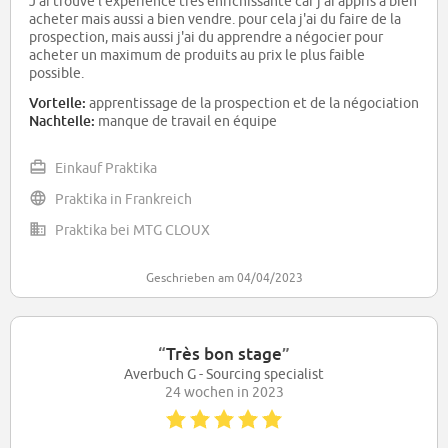
J'ai trouvé l'expérience très enrichissante car j'ai appris a bien
acheter mais aussi a bien vendre. pour cela j'ai du faire de la
prospection, mais aussi j'ai du apprendre a négocier pour
acheter un maximum de produits au prix le plus faible
possible.
Vorteile:
apprentissage de la prospection et de la négociation
Nachteile:
manque de travail en équipe
Einkauf Praktika
Praktika in Frankreich
Praktika bei MTG CLOUX
Geschrieben am 04/04/2023
“
Très bon stage
”
Averbuch G - Sourcing specialist
24 wochen in 2023