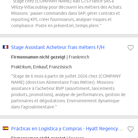
“Stage chez (COMPANY NAME) Rail GTS France SAS à
Vélizy-Villacoublay pour découvrir les métiers des Achats.
Missions : passer commandes dans SAP, gérer contrats et
reporting KPI, créer fournisseurs, analyser risques et
compliance. Poste en présentiel, temps plein.”
Stage Assistant Acheteur frais métiers F/H
Firmennamen nicht gezeigt
| Frankreich
Praktikum, Einkauf, Französisch
“Stage de 6 mois à partir de juillet 2026 chez (COMPANY
NAME) (direction Alimentaire Frais Métier). Missions :
assistance à l'acheteur BVP (assortiment, lancements
produits, promotions), analyse de performances, gestion de
partenaires et dégustations. Environnement dynamique
dans l'agroalimentaire.”
Prácticas en Logística y Compras - Hyatt Regency Barcelona Tower