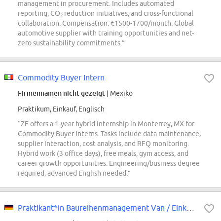
management in procurement. Includes automated
reporting, CO₂ reduction initiatives, and cross-functional
collaboration. Compensation: €1500-1700/month. Global
automotive supplier with training opportunities and net-
zero sustainability commitments.”
Commodity Buyer Intern
Firmennamen nicht gezeigt
| Mexiko
Praktikum, Einkauf, Englisch
“ZF offers a 1-year hybrid internship in Monterrey, MX for
Commodity Buyer Interns. Tasks include data maintenance,
supplier interaction, cost analysis, and RFQ monitoring.
Hybrid work (3 office days), free meals, gym access, and
career growth opportunities. Engineering/business degree
required, advanced English needed.”
Praktikant*in Baureihenmanagement Van / Einkauf MP/X (Pflicht-Praktikum)