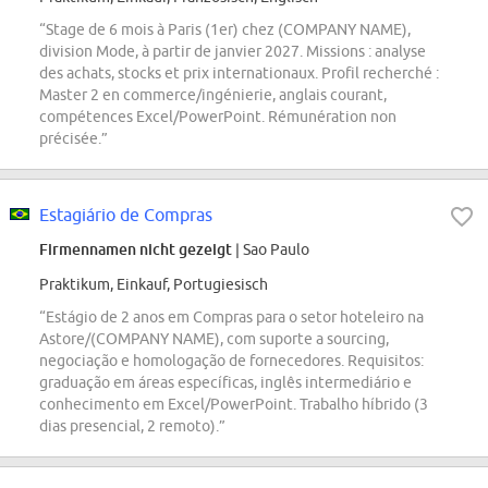
“Stage de 6 mois à Paris (1er) chez (COMPANY NAME),
division Mode, à partir de janvier 2027. Missions : analyse
des achats, stocks et prix internationaux. Profil recherché :
Master 2 en commerce/ingénierie, anglais courant,
compétences Excel/PowerPoint. Rémunération non
précisée.”
Estagiário de Compras
Firmennamen nicht gezeigt
| Sao Paulo
Praktikum, Einkauf, Portugiesisch
“Estágio de 2 anos em Compras para o setor hoteleiro na
Astore/(COMPANY NAME), com suporte a sourcing,
negociação e homologação de fornecedores. Requisitos:
graduação em áreas específicas, inglês intermediário e
conhecimento em Excel/PowerPoint. Trabalho híbrido (3
dias presencial, 2 remoto).”