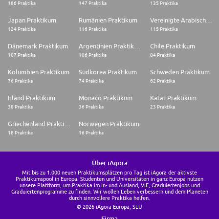
186 Praktika
147 Praktika
135 Praktika
Japan Praktikum
Rumänien Praktikum
Vereinigte Arabische Emirate Praktikum
124 Praktika
116 Praktika
115 Praktika
Dänemark Praktikum
Argentinien Praktikum
Chile Praktikum
107 Praktika
106 Praktika
84 Praktika
Kolumbien Praktikum
Südkorea Praktikum
Schweden Praktikum
76 Praktika
74 Praktika
62 Praktika
Irland Praktikum
Monaco Praktikum
Katar Praktikum
38 Praktika
36 Praktika
23 Praktika
Griechenland Praktikum
Norwegen Praktikum
18 Praktika
16 Praktika
Über iAgora
Mit bis zu 1.000 neuen Praktikumsplätzen pro Tag ist iAgora der aktivste
Praktikumspool in Europa. Studenten und Universitäten in ganz Europa nutzen
unsere Plattform, um Praktika im In- und Ausland, VIE, Graduiertenjobs und
Graduiertenprogramme zu finden. Wir wollen Leben verbessern und dem Planeten
durch sinnvollere Praktika helfen.
© 2026 iAgora Europa, SLU
Firma