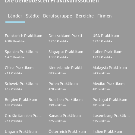
Die beliebtesten Praktikumssuchen
Länder
Städte
Berufsgruppe
Bereiche
Firmen
Frankreich Praktikum
Deutschland Praktikum
USA Praktikum
4.382 Praktika
2.266 Praktika
2.216 Praktika
Spanien Praktikum
Singapur Praktikum
Italien Praktikum
1.475 Praktika
1.300 Praktika
1.217 Praktika
China Praktikum
Niederlande Praktikum
Malaysia Praktikum
711 Praktika
603 Praktika
543 Praktika
Schweiz Praktikum
Polen Praktikum
Mexiko Praktikum
465 Praktika
428 Praktika
401 Praktika
Belgien Praktikum
Brasilien Praktikum
Portugal Praktikum
400 Praktika
399 Praktika
301 Praktika
Großbritannien Praktikum
Kanada Praktikum
Luxemburg Praktikum
263 Praktika
225 Praktika
215 Praktika
Ungarn Praktikum
Österreich Praktikum
Indien Praktikum