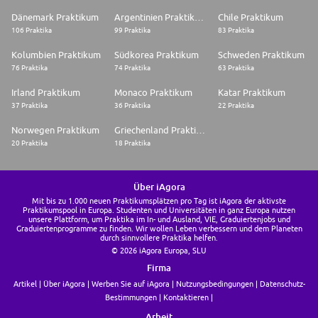
Dänemark Praktikum
Argentinien Praktikum
Chile Praktikum
106 Praktika
99 Praktika
83 Praktika
Kolumbien Praktikum
Südkorea Praktikum
Schweden Praktikum
76 Praktika
74 Praktika
63 Praktika
Irland Praktikum
Monaco Praktikum
Katar Praktikum
37 Praktika
36 Praktika
22 Praktika
Norwegen Praktikum
Griechenland Praktikum
20 Praktika
18 Praktika
Über iAgora
Mit bis zu 1.000 neuen Praktikumsplätzen pro Tag ist iAgora der aktivste
Praktikumspool in Europa. Studenten und Universitäten in ganz Europa nutzen
unsere Plattform, um Praktika im In- und Ausland, VIE, Graduiertenjobs und
Graduiertenprogramme zu finden. Wir wollen Leben verbessern und dem Planeten
durch sinnvollere Praktika helfen.
© 2026 iAgora Europa, SLU
Firma
Artikel
Über iAgora
Werben Sie auf iAgora
Nutzungsbedingungen
Datenschutz-
Bestimmungen
Kontaktieren
Arbeit