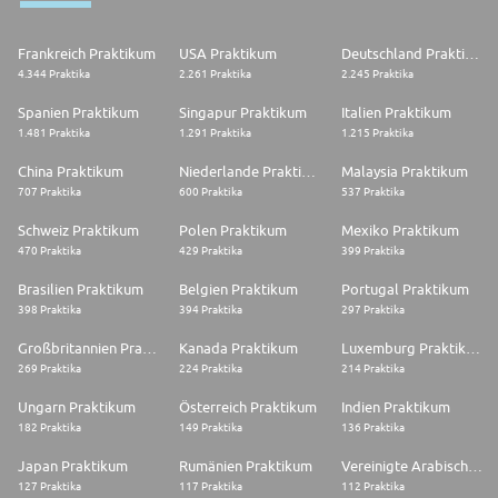
Frankreich Praktikum
USA Praktikum
Deutschland Praktikum
4.344 Praktika
2.261 Praktika
2.245 Praktika
Spanien Praktikum
Singapur Praktikum
Italien Praktikum
1.481 Praktika
1.291 Praktika
1.215 Praktika
China Praktikum
Niederlande Praktikum
Malaysia Praktikum
707 Praktika
600 Praktika
537 Praktika
Schweiz Praktikum
Polen Praktikum
Mexiko Praktikum
470 Praktika
429 Praktika
399 Praktika
Brasilien Praktikum
Belgien Praktikum
Portugal Praktikum
398 Praktika
394 Praktika
297 Praktika
Großbritannien Praktikum
Kanada Praktikum
Luxemburg Praktikum
269 Praktika
224 Praktika
214 Praktika
Ungarn Praktikum
Österreich Praktikum
Indien Praktikum
182 Praktika
149 Praktika
136 Praktika
Japan Praktikum
Rumänien Praktikum
Vereinigte Arabische Emirate Praktikum
127 Praktika
117 Praktika
112 Praktika