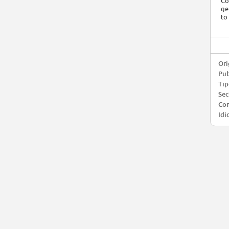
Co
ge
to
Ori
Pub
Tip
Sec
Co
Idi