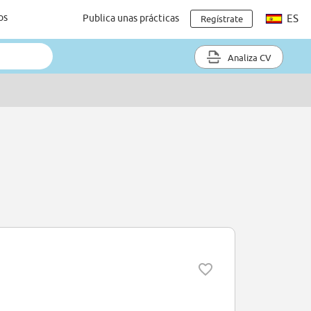
os
Publica unas prácticas
ES
Regístrate
Analiza CV