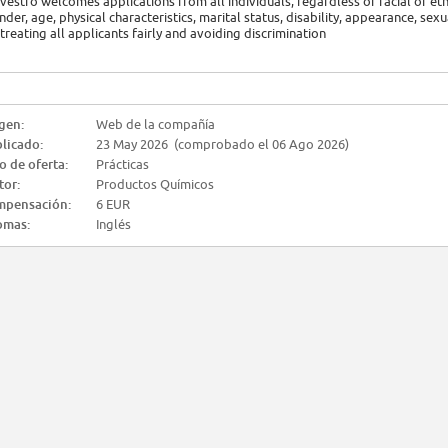
vestro welcomes applications from all individuals, regardless of racial or ethni
nder, age, physical characteristics, marital status, disability, appearance, se
 treating all applicants fairly and avoiding discrimination
gen:
Web de la compañía
licado:
23 May 2026 (comprobado el 06 Ago 2026)
o de oferta:
Prácticas
tor:
Productos Químicos
mpensación:
6 EUR
omas:
Inglés