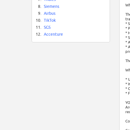
Wh
8.
Siemens
9.
Airbus
Th
tr
10.
TikTok
* 
11.
SGS
* 
* 
12.
Accenture
* 
* 
* 
pr
Th
Wh
* 
* 
* 
* 
YO
Ar
re
Co