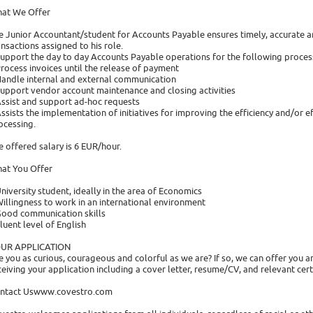
at We Offer
e Junior Accountant/student for Accounts Payable ensures timely, accurate an
ansactions assigned to his role.
Support the day to day Accounts Payable operations for the following proces
Process invoices until the release of payment
Handle internal and external communication
Support vendor account maintenance and closing activities
Assist and support ad-hoc requests
Assists the implementation of initiatives for improving the efficiency and/or 
ocessing.
e offered salary is 6 EUR/hour.
at You Offer
University student, ideally in the area of Economics
Willingness to work in an international environment
Good communication skills
Fluent level of English
UR APPLICATION
e you as curious, courageous and colorful as we are? If so, we can offer you 
ceiving your application including a cover letter, resume/CV, and relevant cer
ntact Uswww.covestro.com