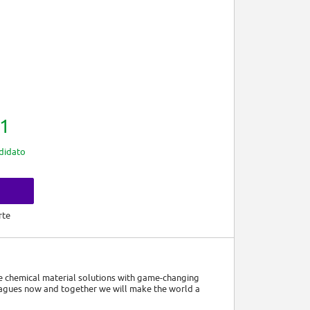
1
didato
rte
e chemical material solutions with game-changing
eagues now and together we will make the world a