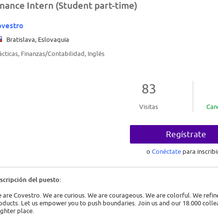
inance Intern (Student part-time)
vestro
Bratislava, Eslovaquia
ácticas, Finanzas/Contabilidad, Inglés
83
Visitas
Can
Regístrate
o
Conéctate
para inscribi
scripción del puesto:
 are Covestro. We are curious. We are courageous. We are colorful. We refin
oducts. Let us empower you to push boundaries. Join us and our 18.000 coll
ighter place.