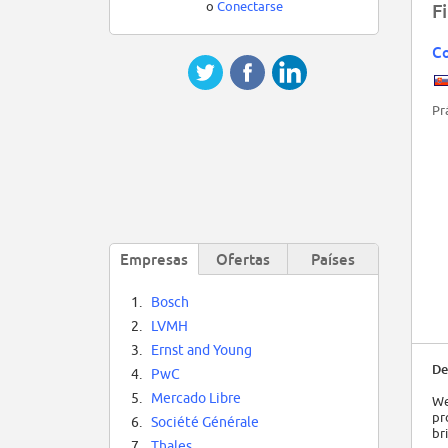
o
Conectarse
F
Co
Pr
Empresas
Ofertas
Países
1.
Bosch
2.
LVMH
3.
Ernst and Young
De
4.
PwC
5.
Mercado Libre
We
pr
6.
Société Générale
br
7.
Thales