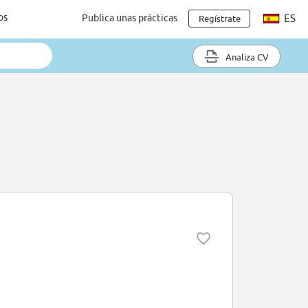
os
Publica unas prácticas
ES
Regístrate
Analiza CV