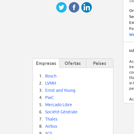
Du
Or
Se
Em
Fu
We
In
Ac
Empresas
Ofertas
Países
Ir
co
1.
Bosch
th
in
2.
LVMH
pe
3.
Ernst and Young
4.
PwC
Ac
Ju
5.
Mercado Libre
6.
Société Générale
7.
Thales
8.
Airbus
9.
SGS