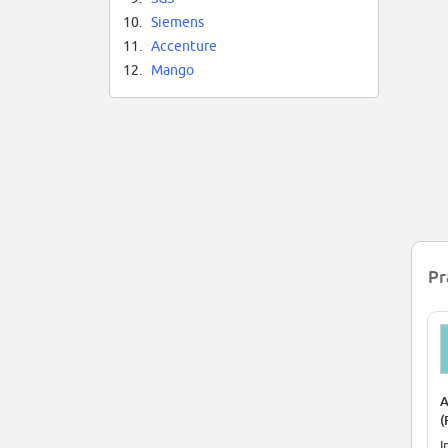
10.
Siemens
11.
Accenture
12.
Mango
Pr
A
(
I
I