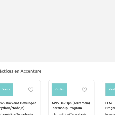
ácticas en Accenture
Oculta
Oculta
Ocul
WS Backend Developer
AWS DevOps (Terraform)
LLM E
Python/Node.js)
Internship Program
Progr
nternship Program
(She/He/They)
nformática/Tecnología
Informática/Tecnología
Ingeni