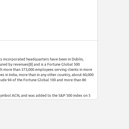
ts incorporated headquarters have been in Dublin,
sured by revenues[8] and is a Fortune Global 500
th more than 373,000 employees serving clients in more
es in India, more than in any other country, about 60,000
include 94 of the Fortune Global 100 and more than 80
 symbol ACN, and was added to the S&P 500 index on 5
formation Technology Services company.