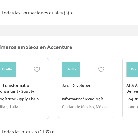
r todas las formaciones duales (3) >
imeros empleos en Accenture
Oculta
Oculta
Ocul
I Transformation
Java Developer
AI & A
onsultant - Supply
Delive
hain
ogística/Supply Chain
Informática/Tecnología
Logíst
ilan, Italia
Ciudad de Mexico, México
Londre
 todas las ofertas (1139) >