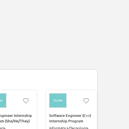
ta
Oculta
Oculta
ngineer Internship
Software Engineer (C++)
Intellera -
am (She/He/They)
Internship Program
Intern Pal
(She/He/They)
ería
Informática/Tecnología
Industria