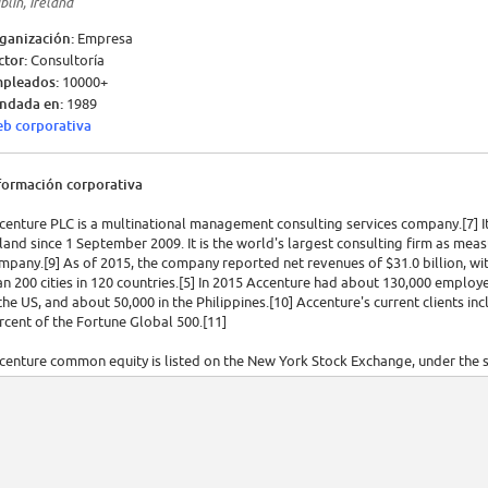
blin, Ireland
ganización:
Empresa
ctor:
Consultoría
pleados:
10000+
ndada en:
1989
b corporativa
formación corporativa
centure PLC is a multinational management consulting services company.[7] I
eland since 1 September 2009. It is the world's largest consulting firm as mea
mpany.[9] As of 2015, the company reported net revenues of $31.0 billion, wi
an 200 cities in 120 countries.[5] In 2015 Accenture had about 130,000 employe
 the US, and about 50,000 in the Philippines.[10] Accenture's current clients 
rcent of the Fortune Global 500.[11]
centure common equity is listed on the New York Stock Exchange, under the
ly 2011. In 2015, Fortune magazine named it as the world's most admired In