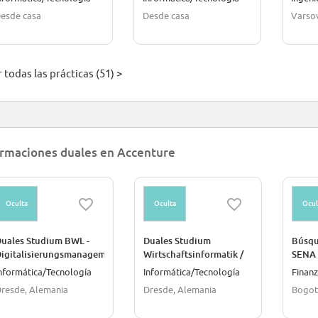
She/He/They)
esde casa
Desde casa
Varsov
 todas las prácticas (51) >
rmaciones duales en Accenture
Oculta
Oculta
Ocul
uales Studium BWL -
Duales Studium
Búsqu
igitalisierungsmanagement
Wirtschaftsinformatik /
SENA 
all genders)
Informatik (all genders)
nformática/Tecnología
Informática/Tecnología
Finan
resde, Alemania
Dresde, Alemania
Bogot