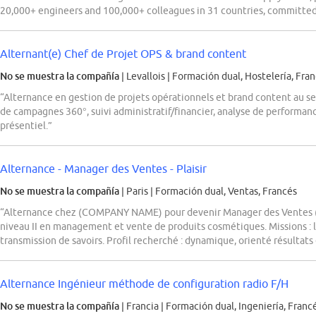
20,000+ engineers and 100,000+ colleagues in 31 countries, committed 
Alternant(e) Chef de Projet OPS & brand content
No se muestra la compañía
| Levallois
|
Formación dual, Hostelería, Fra
“Alternance en gestion de projets opérationnels et brand content au se
de campagnes 360°, suivi administratif/financier, analyse de performanc
présentiel.”
Alternance - Manager des Ventes - Plaisir
No se muestra la compañía
| Paris
|
Formación dual, Ventas, Francés
“Alternance chez (COMPANY NAME) pour devenir Manager des Ventes (
niveau II en management et vente de produits cosmétiques. Missions : 
transmission de savoirs. Profil recherché : dynamique, orienté résultats e
Alternance Ingénieur méthode de configuration radio F/H
No se muestra la compañía
| Francia
|
Formación dual, Ingeniería, Franc