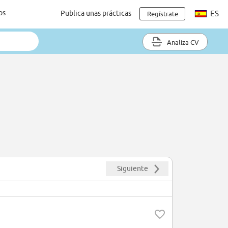
os
Publica unas prácticas
ES
Regístrate
Analiza CV
Siguiente