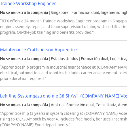
Trainee Workshop Engineer
No se muestra la compañía
| Singapore
|
Formación dual, Ingeniería, Ing
“RTX offers a 24-month Trainee Workshop Engineer program in Singapor
engine assembly, repair, and team supervision training with certificat
program. On-the-job training and benefits provided.”
Maintenance Craftsperson Apprentice
No se muestra la compañía
| Estados Unidos
|
Formación dual, Logística,
“Apprenticeship program in industrial maintenance at (COMPANY NAME),
electrical, automation, and robotics. Includes career advancement to
prior education required.”
Lehrling Systemgastronomie 38,5h/W - (COMPANY NAME) Vö
No se muestra la compañía
| Austria
|
Formación dual, Consultoría, Ale
“Apprenticeship (3 years) in system catering at (COMPANY NAME) Vösend
rising to €1,720/month by year 4. Includes free meals, bonuses, interns
(COMPANY NAME) Food departments.”