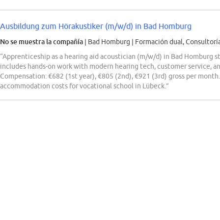
Ausbildung zum Hörakustiker (m/w/d) in Bad Homburg
No se muestra la compañía
| Bad Homburg
|
Formación dual, Consultorí
“Apprenticeship as a hearing aid acoustician (m/w/d) in Bad Homburg s
includes hands-on work with modern hearing tech, customer service, a
Compensation: €682 (1st year), €805 (2nd), €921 (3rd) gross per month.
accommodation costs for vocational school in Lübeck.”