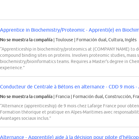
Apprentice in Biochemistry/Proteomic - Apprenti(e) en Bioch
No se muestra la compañía
| Toulouse
|
Formación dual, Cultura, Inglés
“Apprenticeship in biochemistry/proteomics at (COMPANY NAME) to d
compound binding sites on proteins. Involves proteomic studies, mass 
biochemistry/bioinformatics teams. Requires a Master's degree in Che
experience.”
Conducteur de Centrale à Bétons en alternance - CDD 9 mois -
No se muestra la compañía
| Francia
|
Formación dual, Construcción, Fr
“Alternance (apprenticeship) de 9 mois chez Lafarge France pour obten
Formation théorique et pratique en Alpes-Maritimes avec responsabilité
Avantages sociaux inclus.”
Alternance - Apprenti(e) aide à la décision pour pilote d'hélico