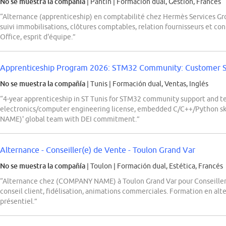
No se muestra la compañía
| Pantin
|
Formación dual, Gestión, Francés
“Alternance (apprenticeship) en comptabilité chez Hermès Services Gr
suivi immobilisations, clôtures comptables, relation fournisseurs et contr
Office, esprit d'équipe.”
Apprenticeship Program 2026: STM32 Community: Customer Su
No se muestra la compañía
| Tunis
|
Formación dual, Ventas, Inglés
“4-year apprenticeship in ST Tunis for STM32 community support and te
electronics/computer engineering license, embedded C/C++/Python ski
NAME)' global team with DEI commitment.”
Alternance - Conseiller(e) de Vente - Toulon Grand Var
No se muestra la compañía
| Toulon
|
Formación dual, Estética, Francés
“Alternance chez (COMPANY NAME) à Toulon Grand Var pour Conseiller(e
conseil client, fidélisation, animations commerciales. Formation en a
présentiel.”