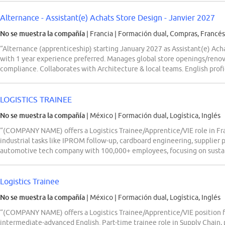
Alternance - Assistant(e) Achats Store Design - Janvier 2027
No se muestra la compañía
| Francia
|
Formación dual, Compras, Francés,
“Alternance (apprenticeship) starting January 2027 as Assistant(e) Ach
with 1 year experience preferred. Manages global store openings/renova
compliance. Collaborates with Architecture & local teams. English profi
LOGISTICS TRAINEE
No se muestra la compañía
| México
|
Formación dual, Logística, Inglés
“(COMPANY NAME) offers a Logistics Trainee/Apprentice/VIE role in Fra
industrial tasks like IPROM follow-up, cardboard engineering, supplier p
automotive tech company with 100,000+ employees, focusing on sustai
Logistics Trainee
No se muestra la compañía
| México
|
Formación dual, Logística, Inglés
“(COMPANY NAME) offers a Logistics Trainee/Apprentice/VIE position fo
intermediate-advanced English. Part-time trainee role in Supply Chain, 