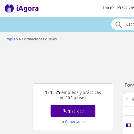
Inicio
Práctica
Empleo
>
Formaciones duales
For
134.529
empleos y prácticas
en
154
países
1 – 
Regístrate
o
Conectarse