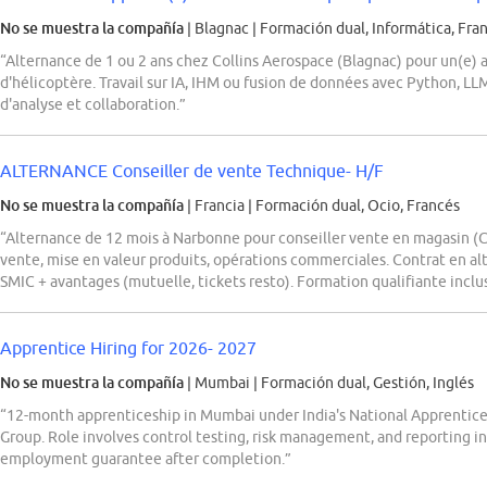
No se muestra la compañía
| Blagnac
|
Formación dual, Informática, Fra
“Alternance de 1 ou 2 ans chez Collins Aerospace (Blagnac) pour un(e) a
d'hélicoptère. Travail sur IA, IHM ou fusion de données avec Python, LLM
d'analyse et collaboration.”
ALTERNANCE Conseiller de vente Technique- H/F
No se muestra la compañía
| Francia
|
Formación dual, Ocio, Francés
“Alternance de 12 mois à Narbonne pour conseiller vente en magasin (
vente, mise en valeur produits, opérations commerciales. Contrat en a
SMIC + avantages (mutuelle, tickets resto). Formation qualifiante inclu
Apprentice Hiring for 2026- 2027
No se muestra la compañía
| Mumbai
|
Formación dual, Gestión, Inglés
“12-month apprenticeship in Mumbai under India's National Apprent
Group. Role involves control testing, risk management, and reporting i
employment guarantee after completion.”