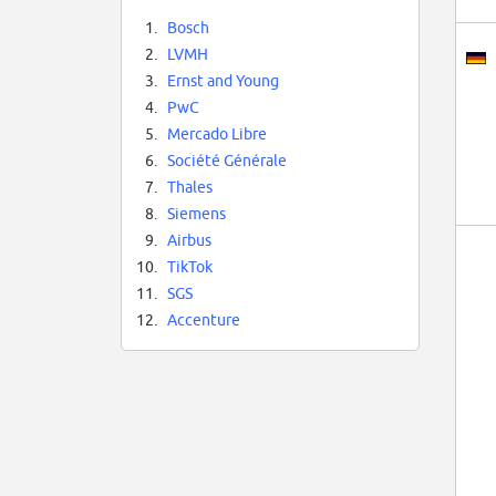
1.
Bosch
2.
LVMH
3.
Ernst and Young
4.
PwC
5.
Mercado Libre
6.
Société Générale
7.
Thales
8.
Siemens
9.
Airbus
10.
TikTok
11.
SGS
12.
Accenture