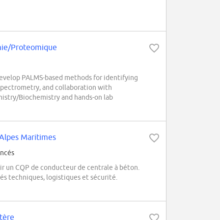
imie/Proteomique
evelop PALMS-based methods for identifying
spectrometry, and collaboration with
mistry/Biochemistry and hands-on lab
 Alpes Maritimes
ancés
ir un CQP de conducteur de centrale à béton.
s techniques, logistiques et sécurité.
ptère