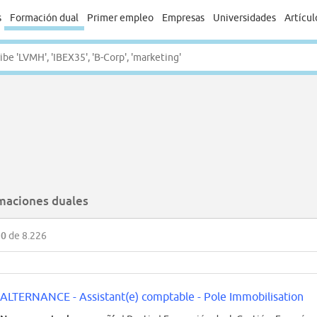
s
Formación dual
Primer empleo
Empresas
Universidades
Artícul
maciones duales
50
de 8.226
ALTERNANCE - Assistant(e) comptable - Pole Immobilisation