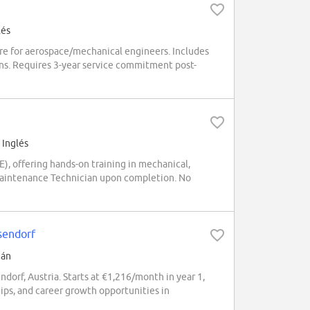
lés
e for aerospace/mechanical engineers. Includes
ions. Requires 3-year service commitment post-
 Inglés
 offering hands-on training in mechanical,
 Maintenance Technician upon completion. No
sendorf
mán
orf, Austria. Starts at €1,216/month in year 1,
hips, and career growth opportunities in