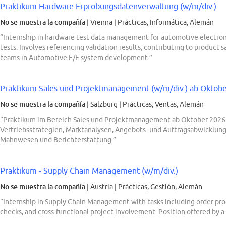
Praktikum Hardware Erprobungsdatenverwaltung (w/m/div.)
No se muestra la compañía
| Vienna
|
Prácticas, Informática, Alemán
“Internship in hardware test data management for automotive electroni
tests. Involves referencing validation results, contributing to product s
teams in Automotive E/E system development.”
Praktikum Sales und Projektmanagement (w/m/div.) ab Oktob
No se muestra la compañía
| Salzburg
|
Prácticas, Ventas, Alemán
“Praktikum im Bereich Sales und Projektmanagement ab Oktober 2026 
Vertriebsstrategien, Marktanalysen, Angebots- und Auftragsabwicklun
Mahnwesen und Berichterstattung.”
Praktikum - Supply Chain Management (w/m/div.)
No se muestra la compañía
| Austria
|
Prácticas, Gestión, Alemán
“Internship in Supply Chain Management with tasks including order proc
checks, and cross-functional project involvement. Position offered by a