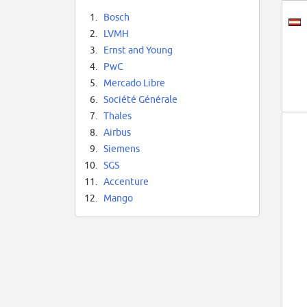
1.
Bosch
2.
LVMH
3.
Ernst and Young
4.
PwC
5.
Mercado Libre
6.
Société Générale
7.
Thales
8.
Airbus
9.
Siemens
10.
SGS
11.
Accenture
12.
Mango