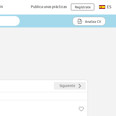
os
Publica unas prácticas
ES
Regístrate
Analiza CV
Siguiente