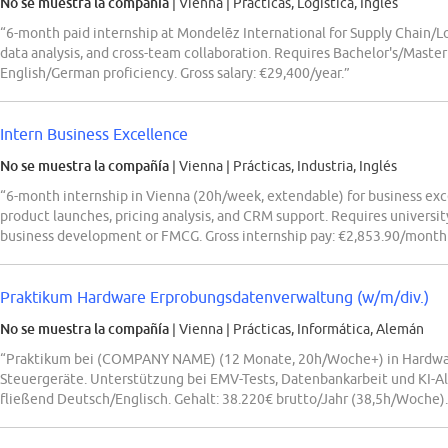
No se muestra la compañía
| Vienna
|
Prácticas, Logística, Inglés
“6-month paid internship at Mondelēz International for Supply Chain/Logi
data analysis, and cross-team collaboration. Requires Bachelor's/Master's
English/German proficiency. Gross salary: €29,400/year.”
Intern Business Excellence
No se muestra la compañía
| Vienna
|
Prácticas, Industria, Inglés
“6-month internship in Vienna (20h/week, extendable) for business excel
product launches, pricing analysis, and CRM support. Requires universit
business development or FMCG. Gross internship pay: €2,853.90/month 
Praktikum Hardware Erprobungsdatenverwaltung (w/m/div.)
No se muestra la compañía
| Vienna
|
Prácticas, Informática, Alemán
“Praktikum bei (COMPANY NAME) (12 Monate, 20h/Woche+) in Hardwa
Steuergeräte. Unterstützung bei EMV-Tests, Datenbankarbeit und KI-Al
fließend Deutsch/Englisch. Gehalt: 38.220€ brutto/Jahr (38,5h/Woche).