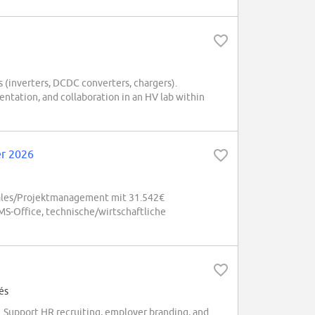
s (inverters, DCDC converters, chargers).
entation, and collaboration in an HV lab within
er 2026
ales/Projektmanagement mit 31.542€
MS-Office, technische/wirtschaftliche
és
 Support HR recruiting, employer branding, and