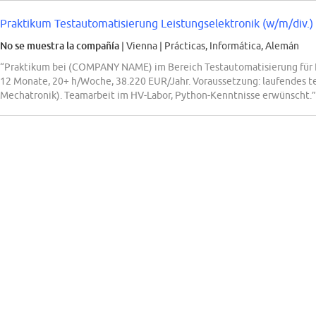
Praktikum Testautomatisierung Leistungselektronik (w/m/div.)
No se muestra la compañía
| Vienna
|
Prácticas, Informática, Alemán
“Praktikum bei (COMPANY NAME) im Bereich Testautomatisierung für L
12 Monate, 20+ h/Woche, 38.220 EUR/Jahr. Voraussetzung: laufendes t
Mechatronik). Teamarbeit im HV-Labor, Python-Kenntnisse erwünscht.”