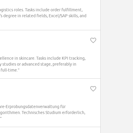
stics roles. Tasks include order fulfillment,
 degree in related fields, Excel/SAP skills, and
lence in skincare. Tasks include KPI tracking,
y studies or advanced stage, preferably in
full-time.”
re-Erprobungsdatenverwaltung für
gorithmen. Technisches Studium erforderlich,
”