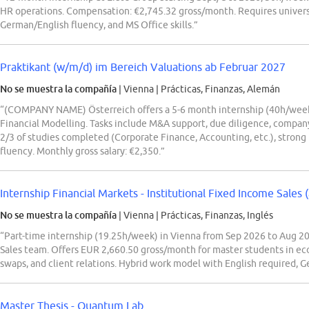
HR operations. Compensation: €2,745.32 gross/month. Requires universi
German/English fluency, and MS Office skills.”
Praktikant (w/m/d) im Bereich Valuations ab Februar 2027
No se muestra la compañía
| Vienna
|
Prácticas, Finanzas, Alemán
“(COMPANY NAME) Österreich offers a 5-6 month internship (40h/week)
Financial Modelling. Tasks include M&A support, due diligence, company
2/3 of studies completed (Corporate Finance, Accounting, etc.), strong
fluency. Monthly gross salary: €2,350.”
Internship Financial Markets - Institutional Fixed Income Sales (
No se muestra la compañía
| Vienna
|
Prácticas, Finanzas, Inglés
“Part-time internship (19.25h/week) in Vienna from Sep 2026 to Aug 20
Sales team. Offers EUR 2,660.50 gross/month for master students in ec
swaps, and client relations. Hybrid work model with English required, 
Master Thesis - Quantum Lab