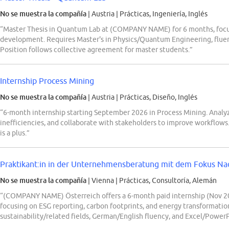
No se muestra la compañía
| Austria
|
Prácticas, Ingeniería, Inglés
“Master Thesis in Quantum Lab at (COMPANY NAME) for 6 months, focu
development. Requires Master's in Physics/Quantum Engineering, fluent 
Position follows collective agreement for master students.”
Internship Process Mining
No se muestra la compañía
| Austria
|
Prácticas, Diseño, Inglés
“6-month internship starting September 2026 in Process Mining. Analyze
inefficiencies, and collaborate with stakeholders to improve workflows.
is a plus.”
Praktikant:in in der Unternehmensberatung mit dem Fokus Nach
No se muestra la compañía
| Vienna
|
Prácticas, Consultoría, Alemán
“(COMPANY NAME) Österreich offers a 6-month paid internship (Nov 202
focusing on ESG reporting, carbon footprints, and energy transformatio
sustainability/related fields, German/English fluency, and Excel/PowerPo