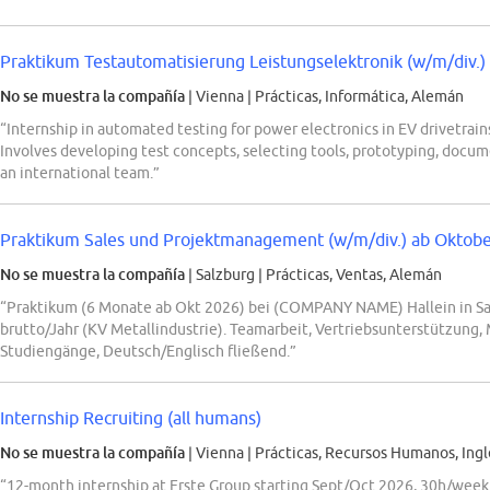
Praktikum Testautomatisierung Leistungselektronik (w/m/div.)
No se muestra la compañía
| Vienna
|
Prácticas, Informática, Alemán
“Internship in automated testing for power electronics in EV drivetrain
Involves developing test concepts, selecting tools, prototyping, docum
an international team.”
Praktikum Sales und Projektmanagement (w/m/div.) ab Oktob
No se muestra la compañía
| Salzburg
|
Prácticas, Ventas, Alemán
“Praktikum (6 Monate ab Okt 2026) bei (COMPANY NAME) Hallein in S
brutto/Jahr (KV Metallindustrie). Teamarbeit, Vertriebsunterstützung, 
Studiengänge, Deutsch/Englisch fließend.”
Internship Recruiting (all humans)
No se muestra la compañía
| Vienna
|
Prácticas, Recursos Humanos, Ingl
“12-month internship at Erste Group starting Sept/Oct 2026, 30h/week.