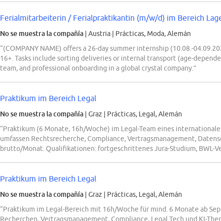
Ferialmitarbeiterin / Ferialpraktikantin (m/w/d) im Bereich Lag
No se muestra la compañía
| Austria
|
Prácticas, Moda, Alemán
“(COMPANY NAME) offers a 26-day summer internship (10.08.-04.09.2026
16+. Tasks include sorting deliveries or internal transport (age-depende
team, and professional onboarding in a global crystal company.”
Praktikum im Bereich Legal
No se muestra la compañía
| Graz
|
Prácticas, Legal, Alemán
“Praktikum (6 Monate, 16h/Woche) im Legal-Team eines internationa
umfassen Rechtsrecherche, Compliance, Vertragsmanagement, Datensc
brutto/Monat. Qualifikationen: fortgeschrittenes Jura-Studium, BWL-Ve
Praktikum im Bereich Legal
No se muestra la compañía
| Graz
|
Prácticas, Legal, Alemán
“Praktikum im Legal-Bereich mit 16h/Woche für mind. 6 Monate ab Se
Recherchen, Vertragsmanagement, Compliance, Legal Tech und KI-Theme