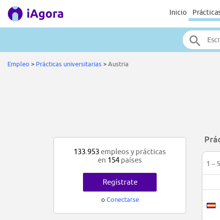
Inicio
Práctica
Empleo
>
Prácticas universitarias
>
Austria
Prác
133.953
empleos y prácticas
en
154
países
1 – 
Regístrate
o
Conectarse