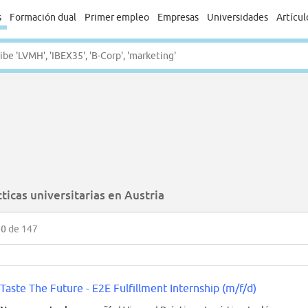
s
Formación dual
Primer empleo
Empresas
Universidades
Artícul
ticas universitarias en Austria
50
de 147
Taste The Future - E2E Fulfillment Internship (m/f/d)