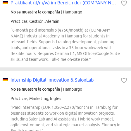
Praktikant (d/m/w) im Bereich der (COMPANY NAME) Industrial Academy
No se muestra la compañía
| Hamburgo
Prácticas, Gestión, Alemán
“6-month paid internship (€750/month) at (COMPANY
NAME) Industrial Academy in Hamburg for students in
relevant fields. Supports training development, planning
tools, and operational tasks in a 35-hour workweek with
flexible hours. Requires German C1, MS Office/Google Suite
skills, and teamwork. Full-time on-site role.”
Internship Digital Innovation & SalonLab
No se muestra la compañía
| Hamburgo
Prácticas, Marketing, Inglés
“Paid internship (EUR 1,050–2,270/month) in Hamburg for
business students to work on digital innovation projects,
including SalonLab and AI assistants. Hybrid work model,
agile environment, and strategic market analysis. Fluency in
English required.”