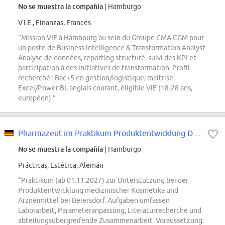
No se muestra la compañía
| Hamburgo
V.I.E., Finanzas, Francés
“Mission VIE à Hambourg au sein du Groupe CMA CGM pour
un poste de Business Intelligence & Transformation Analyst.
Analyse de données, reporting structuré, suivi des KPI et
participation à des initiatives de transformation. Profil
recherché : Bac+5 en gestion/logistique, maîtrise
Excel/Power BI, anglais courant, éligible VIE (18-28 ans,
européen).”
Pharmazeut im Praktikum Produktentwicklung Dermo Cosmetics (w/m/d)
No se muestra la compañía
| Hamburgo
Prácticas, Estética, Alemán
“Praktikum (ab 01.11.2027) zur Unterstützung bei der
Produktentwicklung medizinischer Kosmetika und
Arzneimittel bei Beiersdorf. Aufgaben umfassen
Laborarbeit, Parameteranpassung, Literaturrecherche und
abteilungsübergreifende Zusammenarbeit. Voraussetzung: