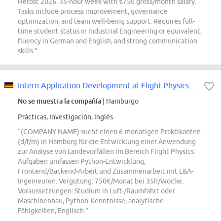
Herbst 2026. 35-hour week with €750 gross/month salary.
Tasks include process improvement, governance
optimization, and team well-being support. Requires full-
time student status in Industrial Engineering or equivalent,
fluency in German and English, and strong communication
skills.”
Intern Application Development at Flight Physics (d/f/m)
No se muestra la compañía
| Hamburgo
Prácticas, Investigación, Inglés
“(COMPANY NAME) sucht einen 6-monatigen Praktikanten
(d/f/m) in Hamburg für die Entwicklung einer Anwendung
zur Analyse von Landevorfällen im Bereich Flight Physics.
Aufgaben umfassen Python-Entwicklung,
Frontend/Backend-Arbeit und Zusammenarbeit mit L&A-
Ingenieuren. Vergütung: 750€/Monat bei 35h/Woche.
Voraussetzungen: Studium in Luft-/Raumfahrt oder
Maschinenbau, Python-Kenntnisse, analytische
Fähigkeiten, Englisch.”