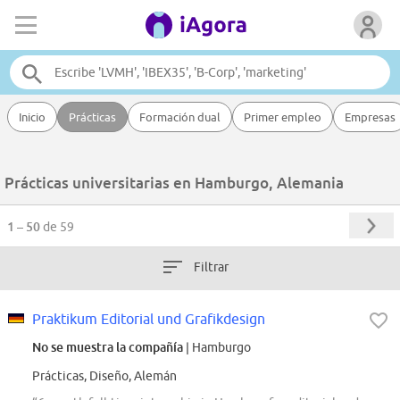
Inicio
Prácticas
Formación dual
Primer empleo
Empresas
Prácticas universitarias en Hamburgo, Alemania
1 – 50
de 59
Filtrar
Praktikum Editorial und Grafikdesign
No se muestra la compañía
| Hamburgo
Prácticas, Diseño, Alemán