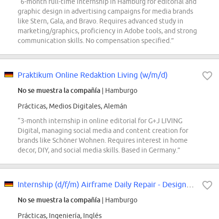
“6-month full-time internship in Hamburg for editorial and
graphic design in advertising campaigns for media brands
like Stern, Gala, and Bravo. Requires advanced study in
marketing/graphics, proficiency in Adobe tools, and strong
communication skills. No compensation specified.”
Praktikum Online Redaktion Living (w/m/d)
No se muestra la compañía
| Hamburgo
Prácticas, Medios Digitales, Alemán
“3-month internship in online editorial for G+J LIVING
Digital, managing social media and content creation for
brands like Schöner Wohnen. Requires interest in home
decor, DIY, and social media skills. Based in Germany.”
Internship (d/f/m) Airframe Daily Repair - Design and/or Stress Repair Engineer
No se muestra la compañía
| Hamburgo
Prácticas, Ingeniería, Inglés