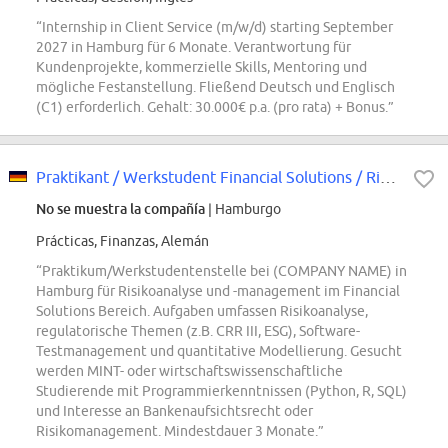
“Internship in Client Service (m/w/d) starting September
2027 in Hamburg für 6 Monate. Verantwortung für
Kundenprojekte, kommerzielle Skills, Mentoring und
mögliche Festanstellung. Fließend Deutsch und Englisch
(C1) erforderlich. Gehalt: 30.000€ p.a. (pro rata) + Bonus.”
Praktikant / Werkstudent Financial Solutions / Risk (m/w/d) in Hamburg
No se muestra la compañía
| Hamburgo
Prácticas, Finanzas, Alemán
“Praktikum/Werkstudentenstelle bei (COMPANY NAME) in
Hamburg für Risikoanalyse und -management im Financial
Solutions Bereich. Aufgaben umfassen Risikoanalyse,
regulatorische Themen (z.B. CRR III, ESG), Software-
Testmanagement und quantitative Modellierung. Gesucht
werden MINT- oder wirtschaftswissenschaftliche
Studierende mit Programmierkenntnissen (Python, R, SQL)
und Interesse an Bankenaufsichtsrecht oder
Risikomanagement. Mindestdauer 3 Monate.”