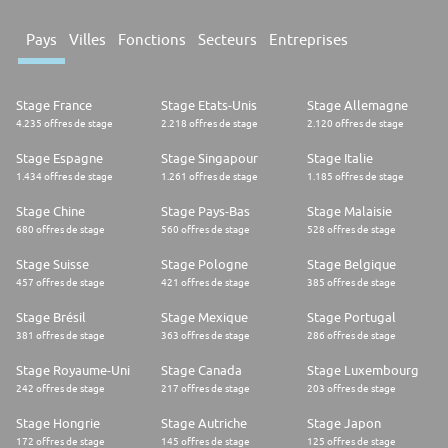
Pays
Villes
Fonctions
Secteurs
Entreprises
Stage France
Stage Etats-Unis
Stage Allemagne
4.235 offres de stage
2.218 offres de stage
2.120 offres de stage
Stage Espagne
Stage Singapour
Stage Italie
1.434 offres de stage
1.261 offres de stage
1.185 offres de stage
Stage Chine
Stage Pays-Bas
Stage Malaisie
680 offres de stage
560 offres de stage
528 offres de stage
Stage Suisse
Stage Pologne
Stage Belgique
457 offres de stage
421 offres de stage
385 offres de stage
Stage Brésil
Stage Mexique
Stage Portugal
381 offres de stage
363 offres de stage
286 offres de stage
Stage Royaume-Uni
Stage Canada
Stage Luxembourg
242 offres de stage
217 offres de stage
203 offres de stage
Stage Hongrie
Stage Autriche
Stage Japon
172 offres de stage
145 offres de stage
125 offres de stage