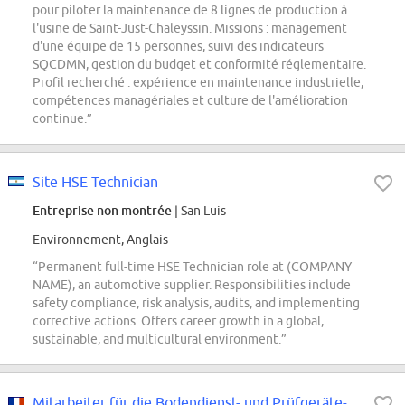
pour piloter la maintenance de 8 lignes de production à
l'usine de Saint-Just-Chaleyssin. Missions : management
d'une équipe de 15 personnes, suivi des indicateurs
SQCDMN, gestion du budget et conformité réglementaire.
Profil recherché : expérience en maintenance industrielle,
compétences managériales et culture de l'amélioration
continue.”
Site HSE Technician
Entreprise non montrée
| San Luis
Environnement, Anglais
“Permanent full-time HSE Technician role at (COMPANY
NAME), an automotive supplier. Responsibilities include
safety compliance, risk analysis, audits, and implementing
corrective actions. Offers career growth in a global,
sustainable, and multicultural environment.”
Mitarbeiter für die Bodendienst- und Prüfgeräte-Werkstatt für A400M MRO in...