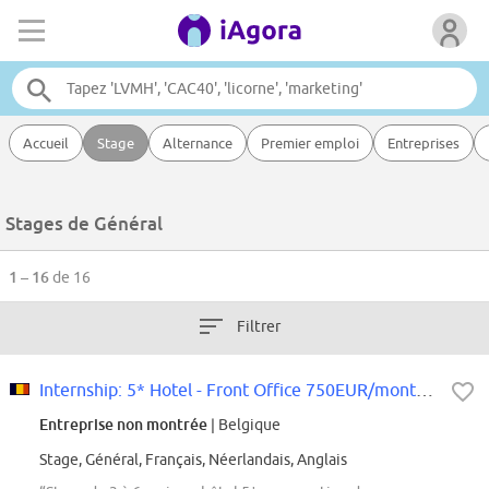
Accueil
Stage
Alternance
Premier emploi
Entreprises
Stages de Général
1 – 16
de 16
Filtrer
Internship: 5* Hotel - Front Office 750EUR/month + cost & logis
Entreprise non montrée
| Belgique
Stage, Général, Français, Néerlandais, Anglais