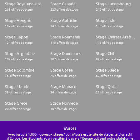
Stage Royaume-Uni
Stage Canada
Stage Luxembourg
263 offres de stage
225 offres de stage
216 offres de stage
Stage Hongrie
Stage Autriche
Stage Inde
187 offres de stage
147 offres de stage
135 offres de stage
Stage Japon
Stage Roumanie
Stage Emirats Arabes Unis
124 offres de stage
115 offres de stage
113 offres de stage
Stage Argentine
Stage Danemark
Stage Chili
107 offres de stage
107 offres de stage
87 offres de stage
Stage Colombie
Stage Corée
Stage Suède
76 offres de stage
75 offres de stage
62 offres de stage
Stage Irlande
Stage Monaco
Stage Qatar
39 offres de stage
36 offres de stage
23 offres de stage
Stage Grèce
Stage Norvège
20 offres de stage
16 offres de stage
iAgora
Avec jusqu'à 1.000 nouveaux stages/jour, iAgora est le site de stages le plus actif
d'Europe. Les étudiants et universités à travers l'Europe utilisent notre plateforme