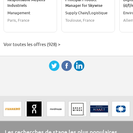
Industriels
Manager for Skywise
(d/f/
Core for Airlines
Management
Supply Chain/Logistique
Envi
Paris, France
Toulouse, France
Alle
Voir toutes les offres (928) >
Les recherches de stage les plus populaires