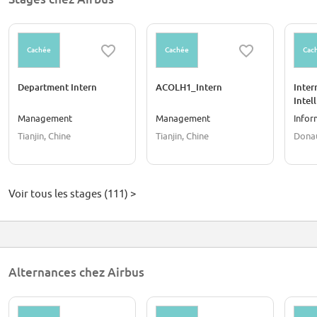
Cachée
Cachée
Cac
Department Intern
ACOLH1_Intern
Inter
Intel
Management
Management
Infor
Tianjin, Chine
Tianjin, Chine
Dona
Voir tous les stages (111) >
Alternances chez Airbus