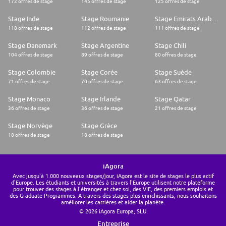
172 offres de stage
145 offres de stage
125 offres de stage
Stage Inde
Stage Roumanie
Stage Emirats Arabes Unis
118 offres de stage
112 offres de stage
111 offres de stage
Stage Danemark
Stage Argentine
Stage Chili
104 offres de stage
89 offres de stage
80 offres de stage
Stage Colombie
Stage Corée
Stage Suède
71 offres de stage
70 offres de stage
63 offres de stage
Stage Monaco
Stage Irlande
Stage Qatar
36 offres de stage
36 offres de stage
21 offres de stage
Stage Norvège
Stage Grèce
18 offres de stage
18 offres de stage
iAgora
Avec jusqu'à 1.000 nouveaux stages/jour, iAgora est le site de stages le plus actif
d'Europe. Les étudiants et universités à travers l'Europe utilisent notre plateforme
pour trouver des stages à l'étranger et chez soi, des VIE, des premiers emplois et
des Graduate Programmes. A travers des stages plus enrichissants, nous souhaitons
améliorer les carrières et aider la planète.
© 2026 iAgora Europa, SLU
Entreprise