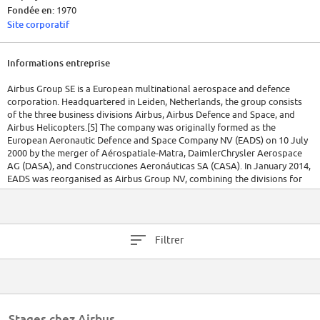
Fondée en:
1970
Site corporatif
Informations entreprise
Airbus Group SE is a European multinational aerospace and defence
corporation. Headquartered in Leiden, Netherlands, the group consists
of the three business divisions Airbus, Airbus Defence and Space, and
Airbus Helicopters.[5] The company was originally formed as the
European Aeronautic Defence and Space Company NV (EADS) on 10 July
2000 by the merger of Aérospatiale-Matra, DaimlerChrysler Aerospace
AG (DASA), and Construcciones Aeronáuticas SA (CASA). In January 2014,
EADS was reorganised as Airbus Group NV, combining the divisions for
development and marketing of civil and military aircraft, as well as
communications systems, missiles, space rockets, helicopters, satellites,
and related systems.[6] On 27 May 2015 the company became the ninth
component of Euro Stoxx 50 stock market index to adopt the corporate
Filtrer
form of the European Union (EU), becoming a societas Europaea (SE;
Latin: European company).
Stages chez Airbus