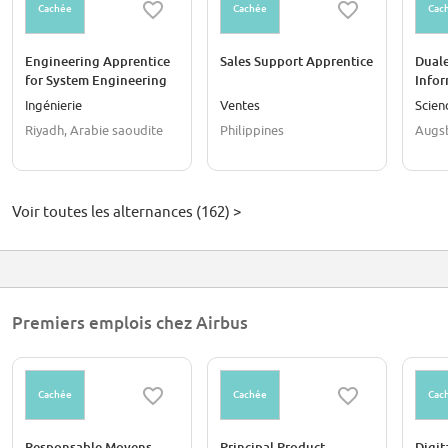
Cachée
Cachée
Cac
Engineering Apprentice
Sales Support Apprentice
Duale
for System Engineering
Infor
und K
Ingénierie
Ventes
Scien
Intel
Riyadh, Arabie saoudite
Philippines
Augs
01.09
Voir toutes les alternances (162) >
Premiers emplois chez Airbus
Cachée
Cachée
Cac
Responsable Moyens
Principal Product
Digit