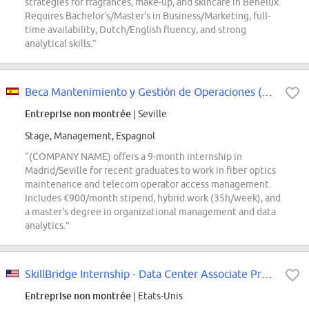
strategies for fragrances, make-up, and skincare in Benelux.
Requires Bachelor's/Master's in Business/Marketing, full-
time availability, Dutch/English fluency, and strong
analytical skills.”
Beca Mantenimiento y Gestión de Operaciones (Distribución)
Entreprise non montrée
| Seville
Stage, Management, Espagnol
“(COMPANY NAME) offers a 9-month internship in
Madrid/Seville for recent graduates to work in fiber optics
maintenance and telecom operator access management.
Includes €900/month stipend, hybrid work (35h/week), and
a master's degree in organizational management and data
analytics.”
SkillBridge Internship - Data Center Associate Project Manager
Entreprise non montrée
| Etats-Unis