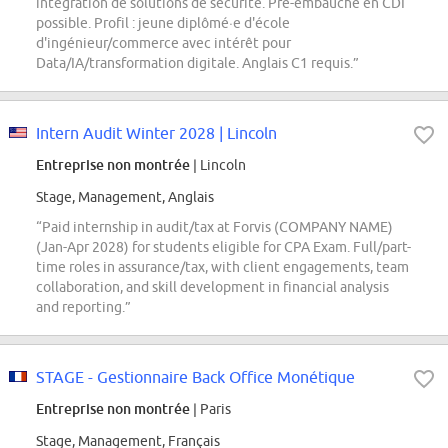
intégration de solutions de sécurité. Pré-embauche en CDI
possible. Profil : jeune diplômé·e d'école
d'ingénieur/commerce avec intérêt pour
Data/IA/transformation digitale. Anglais C1 requis.”
Intern Audit Winter 2028 | Lincoln
Entreprise non montrée
| Lincoln
Stage, Management, Anglais
“Paid internship in audit/tax at Forvis (COMPANY NAME)
(Jan-Apr 2028) for students eligible for CPA Exam. Full/part-
time roles in assurance/tax, with client engagements, team
collaboration, and skill development in financial analysis
and reporting.”
STAGE - Gestionnaire Back Office Monétique
Entreprise non montrée
| Paris
Stage, Management, Français