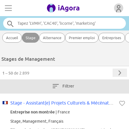
Accueil
Stage
Alternance
Premier emploi
Entreprises
Stages de Management
1 – 50
de 2.899
Filtrer
Stage - Assistant(e) Projets Culturels & Mécénats - Janvier 2027 (6 mois)
Entreprise non montrée
| France
Stage, Management, Français