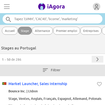
Accueil
Stage
Alternance
Premier emploi
Entreprises
Stages au Portugal
1 – 50
de 286
Filtrer
Market Launcher, Sales Internship
Bounce Inc.
| Lisbon
Stage, Ventes, Anglais, Français, Espagnol, Allemand, Polonais