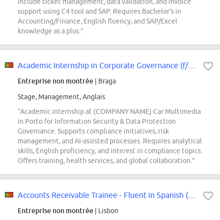
include ticket management, data validation, and invoice
support using C4 tool and SAP. Requires Bachelor's in
Accounting/Finance, English fluency, and SAP/Excel
knowledge as a plus.”
Academic Internship in Corporate Governance (f/m/div.)
Entreprise non montrée
| Braga
Stage, Management, Anglais
“Academic internship at (COMPANY NAME) Car Multimedia
in Porto for Information Security & Data Protection
Governance. Supports compliance initiatives, risk
management, and AI-assisted processes. Requires analytical
skills, English proficiency, and interest in compliance topics.
Offers training, health services, and global collaboration.”
Accounts Receivable Trainee - Fluent in Spanish (f/m/d)
Entreprise non montrée
| Lisbon