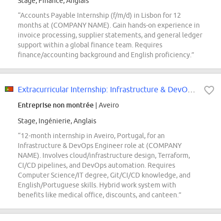
Stage, Finance, Anglais
“Accounts Payable Internship (f/m/d) in Lisbon for 12
months at (COMPANY NAME). Gain hands-on experience in
invoice processing, supplier statements, and general ledger
support within a global finance team. Requires
finance/accounting background and English proficiency.”
Extracurricular Internship: Infrastructure & DevOps Engineer (f/m/div.)
Entreprise non montrée
| Aveiro
Stage, Ingénierie, Anglais
“12-month internship in Aveiro, Portugal, for an
Infrastructure & DevOps Engineer role at (COMPANY
NAME). Involves cloud/infrastructure design, Terraform,
CI/CD pipelines, and DevOps automation. Requires
Computer Science/IT degree, Git/CI/CD knowledge, and
English/Portuguese skills. Hybrid work system with
benefits like medical office, discounts, and canteen.”