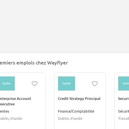
emiers emplois chez Wayflyer
Caché
Caché
Cac
nterprise Account
Credit Strategy Principal
Secur
xecutive
entes
Finance/Comptabilité
Sécuri
ublin, Irlande
Dublin, Irlande
Travai