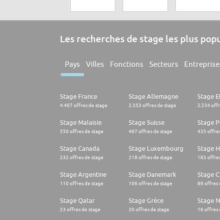
Les recherches de stage les plus pop
Pays
Villes
Fonctions
Secteurs
Entreprise
Stage France
Stage Allemagne
Stage E
4.407 offres de stage
2.353 offres de stage
2.234 off
Stage Malaisie
Stage Suisse
Stage 
550 offres de stage
467 offres de stage
435 offre
Stage Canada
Stage Luxembourg
Stage H
232 offres de stage
218 offres de stage
183 offre
Stage Argentine
Stage Danemark
Stage Ch
110 offres de stage
106 offres de stage
89 offres
Stage Qatar
Stage Grèce
Stage 
23 offres de stage
20 offres de stage
16 offres