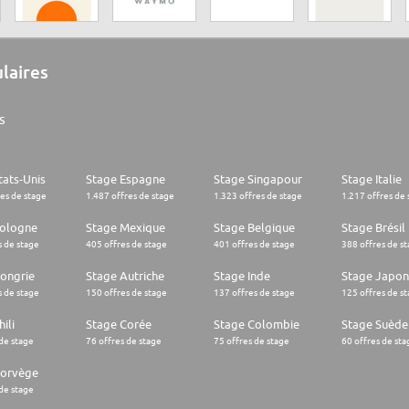
ulaires
s
tats-Unis
Stage Espagne
Stage Singapour
Stage Italie
res de stage
1.487 offres de stage
1.323 offres de stage
1.217 offres de 
Pologne
Stage Mexique
Stage Belgique
Stage Brésil
s de stage
405 offres de stage
401 offres de stage
388 offres de s
ongrie
Stage Autriche
Stage Inde
Stage Japon
s de stage
150 offres de stage
137 offres de stage
125 offres de s
ili
Stage Corée
Stage Colombie
Stage Suède
 de stage
76 offres de stage
75 offres de stage
60 offres de sta
Norvège
 de stage