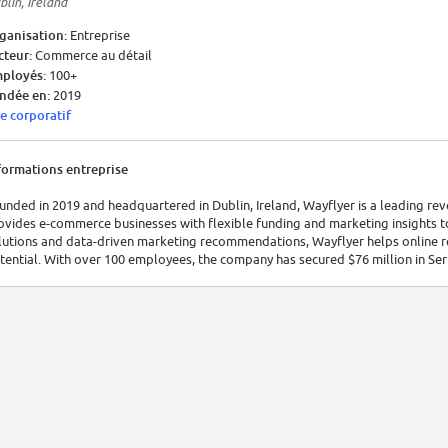
blin, Ireland
ganisation:
Entreprise
cteur:
Commerce au détail
ployés:
100+
ndée en:
2019
te corporatif
formations entreprise
unded in 2019 and headquartered in Dublin, Ireland, Wayflyer is a leading r
ovides e-commerce businesses with flexible funding and marketing insights to 
lutions and data-driven marketing recommendations, Wayflyer helps online ret
tential. With over 100 employees, the company has secured $76 million in Seri