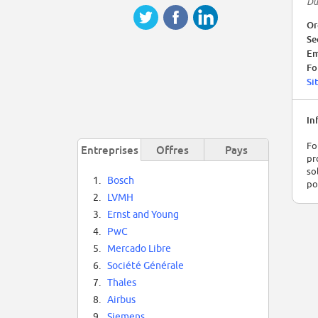
Du
Or
Se
Em
Fo
Si
In
Fo
Entreprises
Offres
Pays
pr
so
1.
Bosch
po
2.
LVMH
3.
Ernst and Young
4.
PwC
5.
Mercado Libre
6.
Société Générale
7.
Thales
8.
Airbus
9.
Siemens