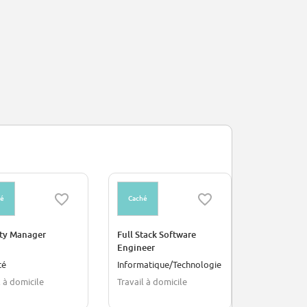
hé
Caché
Caché
ity Manager
Full Stack Software
Finance Co
Engineer
té
Informatique/Technologie
Finance/Co
l à domicile
Travail à domicile
Dublin, Irla