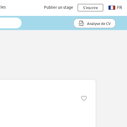
cles
Publier un stage
FR
S'inscrire
Analyse de CV