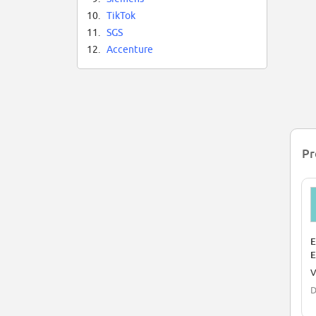
10.
TikTok
11.
SGS
12.
Accenture
Pr
E
E
V
D