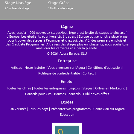
Stage Norvège
Stage Grèce
20 offres de stage
18 offres de stage
iAgora
Avec jusqu'à 1.000 nouveaux stages/jour, iAgora est le site de stages le plus actif
d'Europe. Les étudiants et universités à travers l'Europe utilisent notre plateforme
pour trouver des stages à l'étranger et chez soi, des VIE, des premiers emplois et
des Graduate Programmes. A travers des stages plus enrichissants, nous souhaitons
améliorer les carrières et aider la planète.
© 2026 iAgora Europa, SLU
Entreprise
Articles
Notre histoire
Vous annoncer sur iAgora
Conditions d'utilisation
Politique de confiedentialité
Contact
Emploi
Toutes les offres
Toutes les entreprises
Emplois
Stages
Offres en Marketing
Conseils pour CVs
Bourses Leonardo
Publier vos offres
Études
Universités
Tous les pays
Présentez vos programmes
Connexion sur iAgora
Education