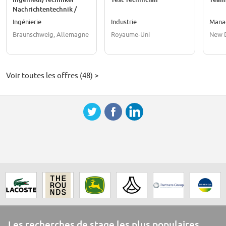
Nachrichtentechnik /
Elektrotechnik (w/m/d)
Ingénierie
Industrie
Mana
Braunschweig, Allemagne
Royaume-Uni
New D
Voir toutes les offres (48) >
Les recherches de stage les plus populaires