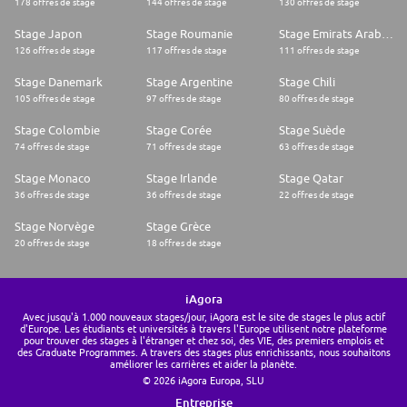
178 offres de stage
144 offres de stage
130 offres de stage
Stage Japon
Stage Roumanie
Stage Emirats Arabes Unis
126 offres de stage
117 offres de stage
111 offres de stage
Stage Danemark
Stage Argentine
Stage Chili
105 offres de stage
97 offres de stage
80 offres de stage
Stage Colombie
Stage Corée
Stage Suède
74 offres de stage
71 offres de stage
63 offres de stage
Stage Monaco
Stage Irlande
Stage Qatar
36 offres de stage
36 offres de stage
22 offres de stage
Stage Norvège
Stage Grèce
20 offres de stage
18 offres de stage
iAgora
Avec jusqu'à 1.000 nouveaux stages/jour, iAgora est le site de stages le plus actif
d'Europe. Les étudiants et universités à travers l'Europe utilisent notre plateforme
pour trouver des stages à l'étranger et chez soi, des VIE, des premiers emplois et
des Graduate Programmes. A travers des stages plus enrichissants, nous souhaitons
améliorer les carrières et aider la planète.
© 2026 iAgora Europa, SLU
Entreprise