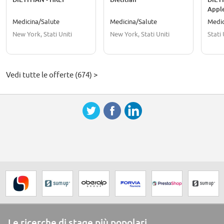
Apple
Medicina/Salute
Medicina/Salute
Medic
New York, Stati Uniti
New York, Stati Uniti
Stati 
Vedi tutte le offerte (674) >
Le ricerche di stage più popolari