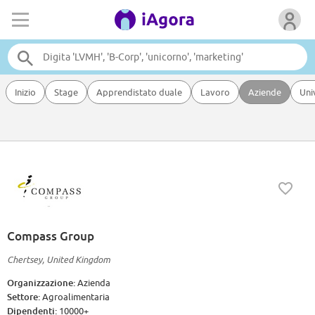
Inizio
Stage
Apprendistato duale
Lavoro
Aziende
Uni
Compass Group
Chertsey, United Kingdom
Organizzazione:
Azienda
Settore:
Agroalimentaria
Dipendenti:
10000+