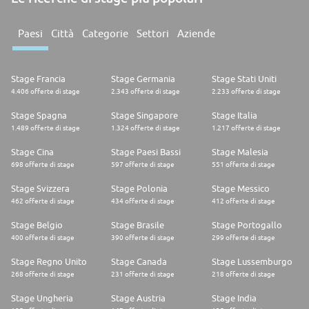
Paesi
Città
Categorie
Settori
Aziende
Stage Francia
Stage Germania
Stage Stati Uniti
4.406 offerte di stage
2.343 offerte di stage
2.233 offerte di stage
Stage Spagna
Stage Singapore
Stage Italia
1.489 offerte di stage
1.324 offerte di stage
1.217 offerte di stage
Stage Cina
Stage Paesi Bassi
Stage Malesia
698 offerte di stage
597 offerte di stage
551 offerte di stage
Stage Svizzera
Stage Polonia
Stage Messico
462 offerte di stage
434 offerte di stage
412 offerte di stage
Stage Belgio
Stage Brasile
Stage Portogallo
400 offerte di stage
390 offerte di stage
299 offerte di stage
Stage Regno Unito
Stage Canada
Stage Lussemburgo
268 offerte di stage
231 offerte di stage
218 offerte di stage
Stage Ungheria
Stage Austria
Stage India