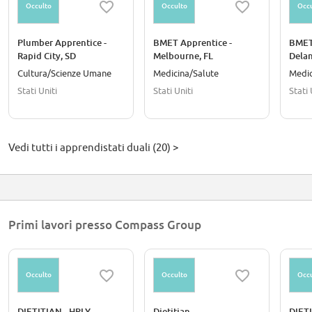
Occulto
Occulto
Occu
Plumber Apprentice -
BMET Apprentice -
BMET
Rapid City, SD
Melbourne, FL
Delan
Cultura/Scienze Umane
Medicina/Salute
Medic
Stati Uniti
Stati Uniti
Stati 
Vedi tutti i apprendistati duali (20) >
Primi lavori presso Compass Group
Occulto
Occulto
Occu
DIETITIAN - HRLY
Dietitian
DIETI