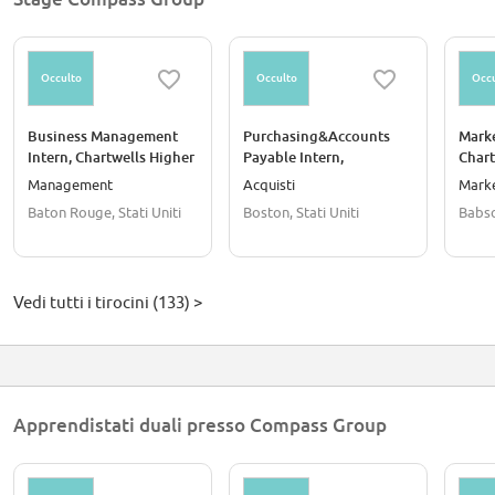
Occulto
Occulto
Occu
Business Management
Purchasing&Accounts
Marke
Intern, Chartwells Higher
Payable Intern,
Chart
Ed / Louisiana State
Restaurant Associates /
Babs
Management
Acquisti
Mark
University - Baton Rouge
Harvard Business School
Baton Rouge, Stati Uniti
Boston, Stati Uniti
Babso
/ Boston, MA
Vedi tutti i tirocini (133) >
Apprendistati duali presso Compass Group