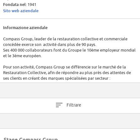
Fondata nel:
1941
Sito web aziendale
Informazione aziendale
Compass Group, leader de la restauration collective et commerciale
concédée exerce son activité dans plus de 90 pays.
Ses 400 000 collaborateurs font du Groupe le 10ème employeur mondial
et le 3ème européen.
Pour son activité, Compass Group se différencie sur le marché de la
Restauration Collective, afin de répondre au plus près des attentes de
ses clients en créant des marques spécialisées par secteur :
- Eurest, la marque spécialisée pour la restauration des Entreprises et des
Administrations.
Filtrare
- Medirest, la marque spécialisée pour la restauration de la Santé, du
Senior / Social.
- Scolarest, la marque spécialisée pour la restauration des
établissements d'Enseignement et des Collectivités Territoriales.
Stage Compass Group