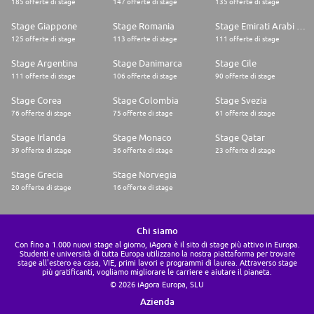
185 offerte di stage
147 offerte di stage
135 offerte di stage
Stage Giappone
Stage Romania
Stage Emirati Arabi Uniti
125 offerte di stage
113 offerte di stage
111 offerte di stage
Stage Argentina
Stage Danimarca
Stage Cile
111 offerte di stage
106 offerte di stage
90 offerte di stage
Stage Corea
Stage Colombia
Stage Svezia
76 offerte di stage
75 offerte di stage
61 offerte di stage
Stage Irlanda
Stage Monaco
Stage Qatar
39 offerte di stage
36 offerte di stage
23 offerte di stage
Stage Grecia
Stage Norvegia
20 offerte di stage
16 offerte di stage
Chi siamo
Con fino a 1.000 nuovi stage al giorno, iAgora è il sito di stage più attivo in Europa.
Studenti e università di tutta Europa utilizzano la nostra piattaforma per trovare
stage all'estero ea casa, VIE, primi lavori e programmi di laurea. Attraverso stage
più gratificanti, vogliamo migliorare le carriere e aiutare il pianeta.
© 2026 iAgora Europa, SLU
Azienda