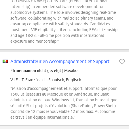
“(COMPANY NAME) offers a VIE (French international
internship) in embedded software development for
automotive systems. The role involves designing real-time
software, collaborating with multidisciplinary teams, and
ensuring compliance with safety standards. Candidates
must meet VIE eligibility criteria, including EEA citizenship
and age 18-28. Full-time position with international
exposure and mentorship.”
Administrateur en Accompagnement et Support Informatique à Mexico
Firmennamen nicht gezeigt
| Mexiko
V.I.E., IT, Französisch, Spanisch, Englisch
“Mission d'accompagnement et support informatique pour
1500 utilisateurs au Mexique et en Amérique, incluant
administration de parc Windows 11, formation bureautique,
sécurité SI et projets d'évolution (SharePoint, PowerShell).
Contrat de 12 mois renouvelable 12 mois max. Autonomie
et travail en équipe internationale.”