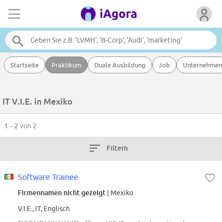
Startseite
Praktikum
Duale Ausbildung
Job
Unternehmen
IT V.I.E. in Mexiko
1 – 2
von 2
Filtern
Software Trainee
Firmennamen nicht gezeigt
| Mexiko
V.I.E., IT, Englisch