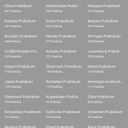
China Praktikum
Niederlande Praktikum
Malaysia Praktikum
691 Praktika
586 Praktika
532 Praktika
Schweiz Praktikum
Polen Praktikum
Belgien Praktikum
461 Praktika
423 Praktika
387 Praktika
Brasilien Praktikum
Mexiko Praktikum
Portugal Praktikum
386 Praktika
373 Praktika
290 Praktika
Großbritannien Praktikum
Kanada Praktikum
Luxemburg Praktikum
250 Praktika
221 Praktika
205 Praktika
Ungarn Praktikum
Österreich Praktikum
Indien Praktikum
176 Praktika
146 Praktika
126 Praktika
Japan Praktikum
Rumänien Praktikum
Vereinigte Arabische Emirate Praktikum
125 Praktika
114 Praktika
111 Praktika
Dänemark Praktikum
Argentinien Praktikum
Chile Praktikum
104 Praktika
95 Praktika
82 Praktika
Kolumbien Praktikum
Südkorea Praktikum
Schweden Praktikum
74 Praktika
70 Praktika
63 Praktika
Monaco Praktikum
Irland Praktikum
Katar Praktikum