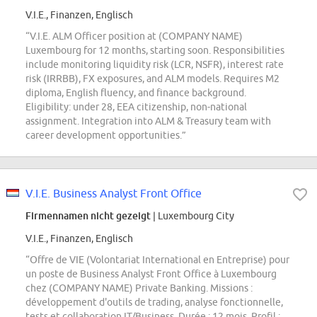
V.I.E., Finanzen, Englisch
“V.I.E. ALM Officer position at (COMPANY NAME)
Luxembourg for 12 months, starting soon. Responsibilities
include monitoring liquidity risk (LCR, NSFR), interest rate
risk (IRRBB), FX exposures, and ALM models. Requires M2
diploma, English fluency, and finance background.
Eligibility: under 28, EEA citizenship, non-national
assignment. Integration into ALM & Treasury team with
career development opportunities.”
V.I.E. Business Analyst Front Office
Firmennamen nicht gezeigt
| Luxembourg City
V.I.E., Finanzen, Englisch
“Offre de VIE (Volontariat International en Entreprise) pour
un poste de Business Analyst Front Office à Luxembourg
chez (COMPANY NAME) Private Banking. Missions :
développement d'outils de trading, analyse fonctionnelle,
tests et collaboration IT/Business. Durée : 12 mois. Profil :