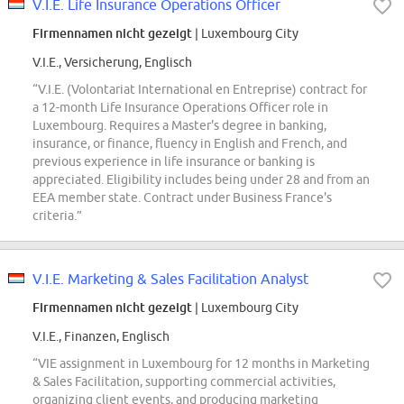
V.I.E. Life Insurance Operations Officer
Firmennamen nicht gezeigt
| Luxembourg City
V.I.E., Versicherung, Englisch
“V.I.E. (Volontariat International en Entreprise) contract for
a 12-month Life Insurance Operations Officer role in
Luxembourg. Requires a Master's degree in banking,
insurance, or finance, fluency in English and French, and
previous experience in life insurance or banking is
appreciated. Eligibility includes being under 28 and from an
EEA member state. Contract under Business France's
criteria.”
V.I.E. Marketing & Sales Facilitation Analyst
Firmennamen nicht gezeigt
| Luxembourg City
V.I.E., Finanzen, Englisch
“VIE assignment in Luxembourg for 12 months in Marketing
& Sales Facilitation, supporting commercial activities,
organizing client events, and producing marketing