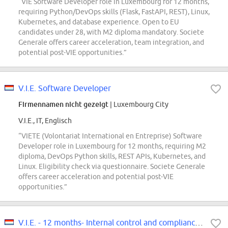
“VIE Software Developer role in Luxembourg for 12 months,
requiring Python/DevOps skills (Flask, FastAPI, REST), Linux,
Kubernetes, and database experience. Open to EU
candidates under 28, with M2 diploma mandatory. Societe
Generale offers career acceleration, team integration, and
potential post-VIE opportunities.”
V.I.E. Software Developer
Firmennamen nicht gezeigt
| Luxembourg City
V.I.E., IT, Englisch
“VIETE (Volontariat International en Entreprise) Software
Developer role in Luxembourg for 12 months, requiring M2
diploma, DevOps Python skills, REST APIs, Kubernetes, and
Linux. Eligibility check via questionnaire. Societe Generale
offers career acceleration and potential post-VIE
opportunities.”
V.I.E. - 12 months- Internal control and compliance F/H - Luxembourg