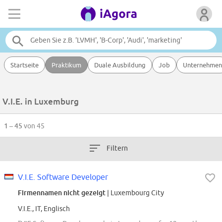
Startseite
Praktikum
Duale Ausbildung
Job
Unternehmen
V.I.E. in Luxemburg
1 – 45
von 45
Filtern
V.I.E. Software Developer
Firmennamen nicht gezeigt
| Luxembourg City
V.I.E., IT, Englisch