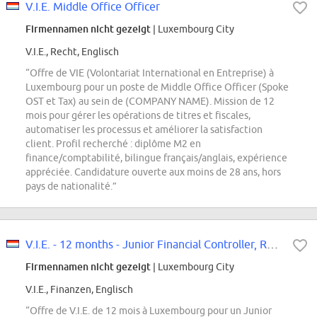
V.I.E. Middle Office Officer
Firmennamen nicht gezeigt
| Luxembourg City
V.I.E., Recht, Englisch
“Offre de VIE (Volontariat International en Entreprise) à
Luxembourg pour un poste de Middle Office Officer (Spoke
OST et Tax) au sein de (COMPANY NAME). Mission de 12
mois pour gérer les opérations de titres et fiscales,
automatiser les processus et améliorer la satisfaction
client. Profil recherché : diplôme M2 en
finance/comptabilité, bilingue français/anglais, expérience
appréciée. Candidature ouverte aux moins de 28 ans, hors
pays de nationalité.”
V.I.E. - 12 months - Junior Financial Controller, Real Assets Funds F/M -...
Firmennamen nicht gezeigt
| Luxembourg City
V.I.E., Finanzen, Englisch
“Offre de V.I.E. de 12 mois à Luxembourg pour un Junior