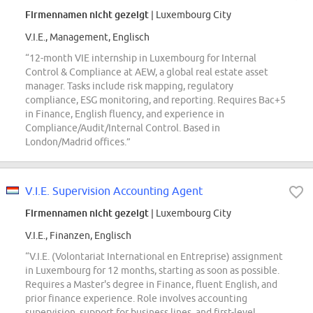
Firmennamen nicht gezeigt
| Luxembourg City
V.I.E., Management, Englisch
“12-month VIE internship in Luxembourg for Internal
Control & Compliance at AEW, a global real estate asset
manager. Tasks include risk mapping, regulatory
compliance, ESG monitoring, and reporting. Requires Bac+5
in Finance, English fluency, and experience in
Compliance/Audit/Internal Control. Based in
London/Madrid offices.”
V.I.E. Supervision Accounting Agent
Firmennamen nicht gezeigt
| Luxembourg City
V.I.E., Finanzen, Englisch
“V.I.E. (Volontariat International en Entreprise) assignment
in Luxembourg for 12 months, starting as soon as possible.
Requires a Master's degree in Finance, fluent English, and
prior finance experience. Role involves accounting
supervision, support for business lines, and first-level