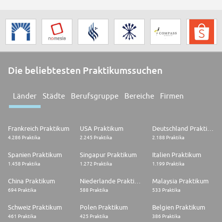
Die beliebtesten Praktikumssuchen
Länder
Städte
Berufsgruppe
Bereiche
Firmen
Frankreich Praktikum
USA Praktikum
Deutschland Praktikum
4.286 Praktika
2.245 Praktika
2.188 Praktika
Spanien Praktikum
Singapur Praktikum
Italien Praktikum
1.458 Praktika
1.272 Praktika
1.199 Praktika
China Praktikum
Niederlande Praktikum
Malaysia Praktikum
694 Praktika
588 Praktika
533 Praktika
Schweiz Praktikum
Polen Praktikum
Belgien Praktikum
461 Praktika
425 Praktika
386 Praktika