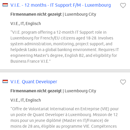
V.I.E. - 12 months - IT Support F/M - Luxembourg
Firmennamen nicht gezeigt
| Luxembourg City
V.I.E., IT, Englisch
“V.I.E. program offering a 12-month IT Support role in
Luxembourg for French/EU citizens aged 18-28. Involves
system administration, monitoring, project support, and
helpdesk tasks in a global banking environment. Requires IT
engineering Master's degree, English B2, and eligibility for
Business France V.I.E.”
V.I.E. Quant Developer
Firmennamen nicht gezeigt
| Luxembourg City
V.I.E., IT, Englisch
“Offre de Volontariat International en Entreprise (VIE) pour
un poste de Quant Developer à Luxembourg. Mission de 12
mois pour un jeune diplômé (Master en IT/Finance) de
moins de 28 ans, éligible au programme VIE. Compétences