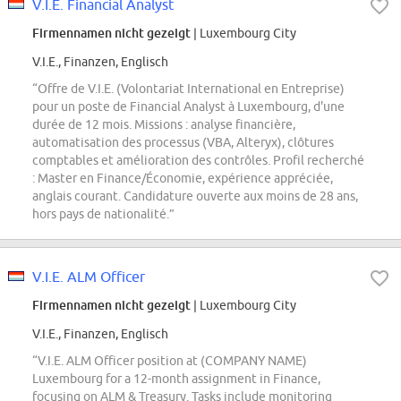
V.I.E. Financial Analyst
Firmennamen nicht gezeigt
| Luxembourg City
V.I.E., Finanzen, Englisch
“Offre de V.I.E. (Volontariat International en Entreprise)
pour un poste de Financial Analyst à Luxembourg, d'une
durée de 12 mois. Missions : analyse financière,
automatisation des processus (VBA, Alteryx), clôtures
comptables et amélioration des contrôles. Profil recherché
: Master en Finance/Économie, expérience appréciée,
anglais courant. Candidature ouverte aux moins de 28 ans,
hors pays de nationalité.”
V.I.E. ALM Officer
Firmennamen nicht gezeigt
| Luxembourg City
V.I.E., Finanzen, Englisch
“V.I.E. ALM Officer position at (COMPANY NAME)
Luxembourg for a 12-month assignment in Finance,
focusing on ALM & Treasury. Tasks include monitoring