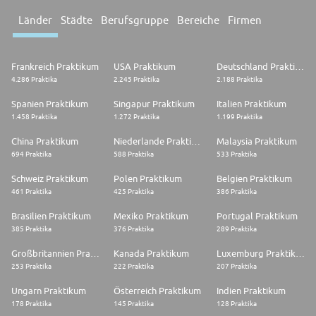
Länder
Städte
Berufsgruppe
Bereiche
Firmen
Frankreich Praktikum
USA Praktikum
Deutschland Praktikum
4.286 Praktika
2.245 Praktika
2.188 Praktika
Spanien Praktikum
Singapur Praktikum
Italien Praktikum
1.458 Praktika
1.272 Praktika
1.199 Praktika
China Praktikum
Niederlande Praktikum
Malaysia Praktikum
694 Praktika
588 Praktika
533 Praktika
Schweiz Praktikum
Polen Praktikum
Belgien Praktikum
461 Praktika
425 Praktika
386 Praktika
Brasilien Praktikum
Mexiko Praktikum
Portugal Praktikum
385 Praktika
376 Praktika
289 Praktika
Großbritannien Praktikum
Kanada Praktikum
Luxemburg Praktikum
253 Praktika
222 Praktika
207 Praktika
Ungarn Praktikum
Österreich Praktikum
Indien Praktikum
178 Praktika
145 Praktika
128 Praktika