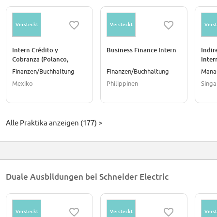
Schneider Electric in May 1999.
In 2021, Schneider Electric was ranked most sustainable company in the
Versteckt
Versteckt
Verst
world out of 8,000 companies assessed by Corporate Knights.
Intern Crédito y
Business Finance Intern
Indir
Cobranza (Polanco,
Inter
CDMX)
Finanzen/Buchhaltung
Finanzen/Buchhaltung
Mana
Mexiko
Philippinen
Singa
Alle Praktika anzeigen (177) >
Duale Ausbildungen bei Schneider Electric
Versteckt
Versteckt
Verst