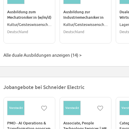
Ausbildung zum
Ausbildung zur
Dual
Mechatroniker:in (w/m/d)
Industriemechaniker:in
Wirt
| Lahr | 2027
(w/m/d) | Lahr | 2027
- Pro
Kultur/Geisteswissenschaften
Kultur/Geisteswissenschaften
Lager
Logis
Deutschland
Deutschland
Deut
2027
Alle duale Ausbildungen anzeigen (14) >
Jobangebote bei Schneider Electric
Versteckt
Versteckt
Verst
PMO - AI Operations &
Associate, People
Categ
Transformation program
Technology Services | HR
Equi