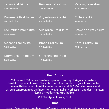
Japan Praktikum
Rumänien Praktikum
Vereinigte Arabische Emirate Praktikum
125 Praktika
115 Praktika
111 Praktika
Dänemark Praktikum
Argentinien Praktikum
Chile Praktikum
104 Praktika
97 Praktika
80 Praktika
Kolumbien Praktikum
Südkorea Praktikum
Schweden Praktikum
74 Praktika
71 Praktika
63 Praktika
Monaco Praktikum
Irland Praktikum
Katar Praktikum
36 Praktika
36 Praktika
22 Praktika
Norwegen Praktikum
Griechenland Praktikum
20 Praktika
18 Praktika
Über iAgora
Mit bis zu 1.000 neuen Praktikumsplätzen pro Tag ist iAgora der aktivste
Praktikumspool in Europa. Studenten und Universitäten in ganz Europa nutzen
unsere Plattform, um Praktika im In- und Ausland, VIE, Graduiertenjobs und
Graduiertenprogramme zu finden. Wir wollen Leben verbessern und dem Planeten
durch sinnvollere Praktika helfen.
© 2026 iAgora Europa, SLU
Firma
Artikel
Über iAgora
Werben Sie auf iAgora
Nutzungsbedingungen
Datenschutz-