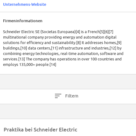
Unternehmens-Website
Firmeninformationen
Schneider Electric SE (Societas Europaea)[4] is a French[5][6][7]
multinational company providing energy and automation digital
solutions for efficiency and sustainability.[8] It addresses homes,[9]
buildings,[10] data centers,[11] infrastructure and industries,[12] by
combining energy technologies, real-time automation, software and
services.[13] The company has operations in over 100 countries and
employs 135,000+ people.[14]
Schneider Electric is a Fortune Global 500 company, publicly traded on
the Euronext Exchange, and is a component of the Euro Stoxx 50 stock
market index.[15] In FY2019, the company posted revenues of €27.2
billion.[16]
Filtern
Schneider Electric is the parent company of Square D, APC and others. It
is also a research company, investing EUR10 billion in innovation and R&D
for sustainable development between 2015 and 2025.[17] The company
holds 20,000 patents either active or in application worldwide and
invests 5% of its annual revenue in Research and Development.[18]
Praktika bei Schneider Electric
The company began in 1836 as Schneider & Cie. It was ultimately renamed