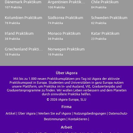
Dänemark Praktikum
Argentinien Praktikum
Chile Praktikum
107 Praktika
106 Praktika
84 Praktika
Kolumbien Praktikum
Südkorea Praktikum
Schweden Praktikum
76 Praktika
74 Praktika
62 Praktika
Irland Praktikum
Monaco Praktikum
Katar Praktikum
38 Praktika
36 Praktika
23 Praktika
Griechenland Praktikum
Norwegen Praktikum
18 Praktika
16 Praktika
Über iAgora
Mit bis zu 1.000 neuen Praktikumsplätzen pro Tag ist iAgora der aktivste
Praktikumspool in Europa. Studenten und Universitäten in ganz Europa nutzen
unsere Plattform, um Praktika im In- und Ausland, VIE, Graduiertenjobs und
Graduiertenprogramme zu finden. Wir wollen Leben verbessern und dem Planeten
durch sinnvollere Praktika helfen.
© 2026 iAgora Europa, SLU
Firma
Artikel
Über iAgora
Werben Sie auf iAgora
Nutzungsbedingungen
Datenschutz-
Bestimmungen
Kontaktieren
Arbeit