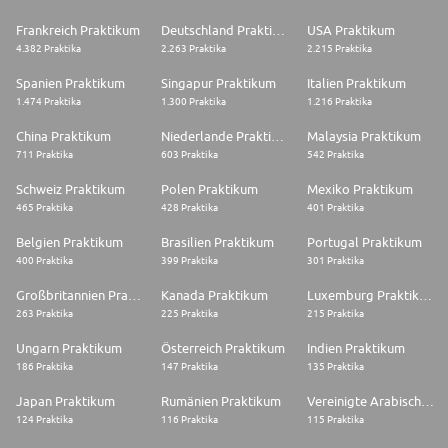
Frankreich Praktikum
Deutschland Praktikum
USA Praktikum
4.382 Praktika
2.263 Praktika
2.215 Praktika
Spanien Praktikum
Singapur Praktikum
Italien Praktikum
1.474 Praktika
1.300 Praktika
1.216 Praktika
China Praktikum
Niederlande Praktikum
Malaysia Praktikum
711 Praktika
603 Praktika
542 Praktika
Schweiz Praktikum
Polen Praktikum
Mexiko Praktikum
465 Praktika
428 Praktika
401 Praktika
Belgien Praktikum
Brasilien Praktikum
Portugal Praktikum
400 Praktika
399 Praktika
301 Praktika
Großbritannien Praktikum
Kanada Praktikum
Luxemburg Praktikum
263 Praktika
225 Praktika
215 Praktika
Ungarn Praktikum
Österreich Praktikum
Indien Praktikum
186 Praktika
147 Praktika
135 Praktika
Japan Praktikum
Rumänien Praktikum
Vereinigte Arabische Emirate Praktikum
124 Praktika
116 Praktika
115 Praktika