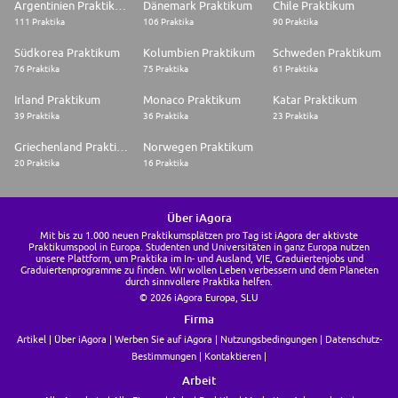
Argentinien Praktikum
Dänemark Praktikum
Chile Praktikum
111 Praktika
106 Praktika
90 Praktika
Südkorea Praktikum
Kolumbien Praktikum
Schweden Praktikum
76 Praktika
75 Praktika
61 Praktika
Irland Praktikum
Monaco Praktikum
Katar Praktikum
39 Praktika
36 Praktika
23 Praktika
Griechenland Praktikum
Norwegen Praktikum
20 Praktika
16 Praktika
Über iAgora
Mit bis zu 1.000 neuen Praktikumsplätzen pro Tag ist iAgora der aktivste
Praktikumspool in Europa. Studenten und Universitäten in ganz Europa nutzen
unsere Plattform, um Praktika im In- und Ausland, VIE, Graduiertenjobs und
Graduiertenprogramme zu finden. Wir wollen Leben verbessern und dem Planeten
durch sinnvollere Praktika helfen.
© 2026 iAgora Europa, SLU
Firma
Artikel
Über iAgora
Werben Sie auf iAgora
Nutzungsbedingungen
Datenschutz-
Bestimmungen
Kontaktieren
Arbeit