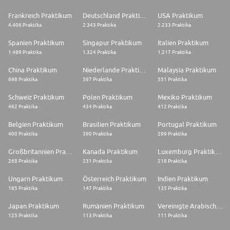
Frankreich Praktikum
Deutschland Praktikum
USA Praktikum
4.406 Praktika
2.343 Praktika
2.233 Praktika
Spanien Praktikum
Singapur Praktikum
Italien Praktikum
1.489 Praktika
1.324 Praktika
1.217 Praktika
China Praktikum
Niederlande Praktikum
Malaysia Praktikum
698 Praktika
597 Praktika
551 Praktika
Schweiz Praktikum
Polen Praktikum
Mexiko Praktikum
462 Praktika
434 Praktika
412 Praktika
Belgien Praktikum
Brasilien Praktikum
Portugal Praktikum
400 Praktika
390 Praktika
299 Praktika
Großbritannien Praktikum
Kanada Praktikum
Luxemburg Praktikum
268 Praktika
231 Praktika
218 Praktika
Ungarn Praktikum
Österreich Praktikum
Indien Praktikum
185 Praktika
147 Praktika
135 Praktika
Japan Praktikum
Rumänien Praktikum
Vereinigte Arabische Emirate Praktikum
125 Praktika
113 Praktika
111 Praktika