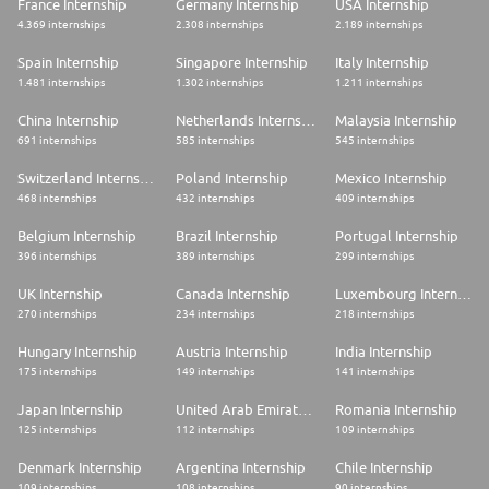
France Internship
Germany Internship
USA Internship
4.369 internships
2.308 internships
2.189 internships
Spain Internship
Singapore Internship
Italy Internship
1.481 internships
1.302 internships
1.211 internships
China Internship
Netherlands Internship
Malaysia Internship
691 internships
585 internships
545 internships
Switzerland Internship
Poland Internship
Mexico Internship
468 internships
432 internships
409 internships
Belgium Internship
Brazil Internship
Portugal Internship
396 internships
389 internships
299 internships
UK Internship
Canada Internship
Luxembourg Internship
270 internships
234 internships
218 internships
Hungary Internship
Austria Internship
India Internship
175 internships
149 internships
141 internships
Japan Internship
United Arab Emirates Internship
Romania Internship
125 internships
112 internships
109 internships
Denmark Internship
Argentina Internship
Chile Internship
109 internships
108 internships
90 internships