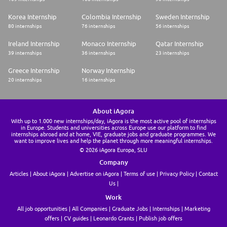
Korea Internship
Colombia Internship
Sweden Internship
80 internships
76 internships
56 internships
Ireland Internship
Monaco Internship
Qatar Internship
39 internships
36 internships
23 internships
Greece Internship
Norway Internship
20 internships
16 internships
About iAgora
With up to 1.000 new internships/day, iAgora is the most active pool of internships
in Europe. Students and universities across Europe use our platform to find
internships abroad and at home, VIE, graduate jobs and graduate programmes. We
want to improve lives and help the planet through more meaningful internships.
© 2026 iAgora Europa, SLU
Company
Articles
About iAgora
Advertise on iAgora
Terms of use
Privacy Policy
Contact
Us
Work
All job opportunities
All Companies
Graduate Jobs
Internships
Marketing
offers
CV guides
Leonardo Grants
Publish job offers