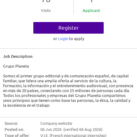
Visits
Applicant
Register
or
Login
to apply
Job Description:
Grupo Planeta
Somos el primer grupo editorial y de comunicación español, de capital
familiar, que lidera una amplia oferta al servicio de la cultura, la
formación, la información y el entretenimiento audiovisual, con presencia
en más de 20 países, conectando con 25 millones de personas cada día.
Todos los profesionales y empresas del Grupo Planeta compartimos
unos principios que tienen como base las personas, la ética, la calidad y
la excelencia en el trabajo.
¡Te invitamos a conocernos!
Source:
Company website
Descripción de la oferta
Posted on:
06 Jun 2026 (verified 06 Aug 2026)
Desde Grupo Planeta nos encontramos en la búsqueda de un/a
Type of offer:
V.I.E. (French international internship)