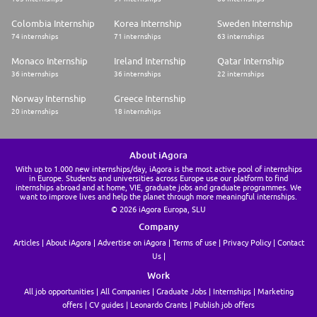
Colombia Internship
Korea Internship
Sweden Internship
74 internships
71 internships
63 internships
Monaco Internship
Ireland Internship
Qatar Internship
36 internships
36 internships
22 internships
Norway Internship
Greece Internship
20 internships
18 internships
About iAgora
With up to 1.000 new internships/day, iAgora is the most active pool of internships
in Europe. Students and universities across Europe use our platform to find
internships abroad and at home, VIE, graduate jobs and graduate programmes. We
want to improve lives and help the planet through more meaningful internships.
© 2026 iAgora Europa, SLU
Company
Articles
About iAgora
Advertise on iAgora
Terms of use
Privacy Policy
Contact
Us
Work
All job opportunities
All Companies
Graduate Jobs
Internships
Marketing
offers
CV guides
Leonardo Grants
Publish job offers