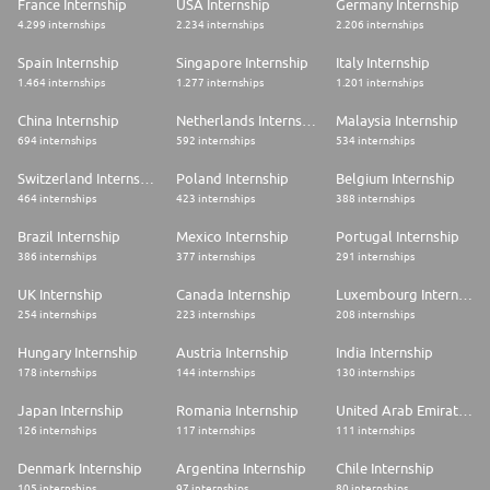
France Internship
USA Internship
Germany Internship
4.299 internships
2.234 internships
2.206 internships
Spain Internship
Singapore Internship
Italy Internship
1.464 internships
1.277 internships
1.201 internships
China Internship
Netherlands Internship
Malaysia Internship
694 internships
592 internships
534 internships
Switzerland Internship
Poland Internship
Belgium Internship
464 internships
423 internships
388 internships
Brazil Internship
Mexico Internship
Portugal Internship
386 internships
377 internships
291 internships
UK Internship
Canada Internship
Luxembourg Internship
254 internships
223 internships
208 internships
Hungary Internship
Austria Internship
India Internship
178 internships
144 internships
130 internships
Japan Internship
Romania Internship
United Arab Emirates Internship
126 internships
117 internships
111 internships
Denmark Internship
Argentina Internship
Chile Internship
105 internships
97 internships
80 internships