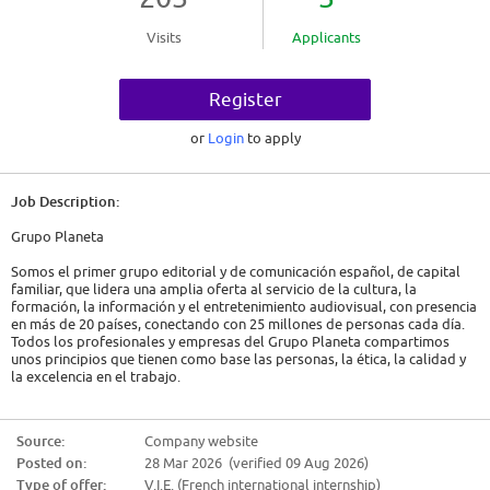
Visits
Applicants
Register
or
Login
to apply
Job Description:
Grupo Planeta
Somos el primer grupo editorial y de comunicación español, de capital
familiar, que lidera una amplia oferta al servicio de la cultura, la
formación, la información y el entretenimiento audiovisual, con presencia
en más de 20 países, conectando con 25 millones de personas cada día.
Todos los profesionales y empresas del Grupo Planeta compartimos
unos principios que tienen como base las personas, la ética, la calidad y
la excelencia en el trabajo.
¡Te invitamos a conocernos!
Source:
Company website
Descripción de la oferta
Posted on:
28 Mar 2026 (verified 09 Aug 2026)
Desde Grupo Planeta nos encontramos en la búsqueda de un/a
Type of offer:
V.I.E. (French international internship)