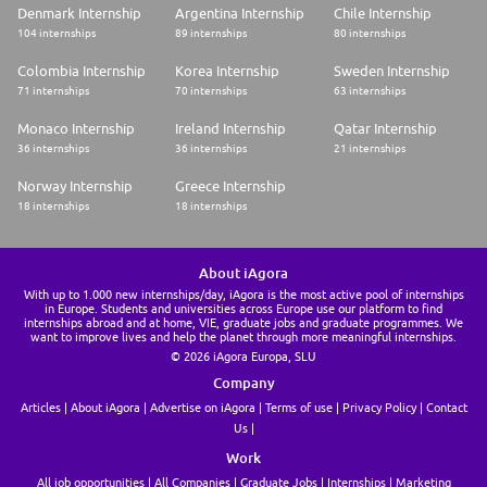
Denmark Internship
Argentina Internship
Chile Internship
104 internships
89 internships
80 internships
Colombia Internship
Korea Internship
Sweden Internship
71 internships
70 internships
63 internships
Monaco Internship
Ireland Internship
Qatar Internship
36 internships
36 internships
21 internships
Norway Internship
Greece Internship
18 internships
18 internships
About iAgora
With up to 1.000 new internships/day, iAgora is the most active pool of internships
in Europe. Students and universities across Europe use our platform to find
internships abroad and at home, VIE, graduate jobs and graduate programmes. We
want to improve lives and help the planet through more meaningful internships.
© 2026 iAgora Europa, SLU
Company
Articles
About iAgora
Advertise on iAgora
Terms of use
Privacy Policy
Contact
Us
Work
All job opportunities
All Companies
Graduate Jobs
Internships
Marketing