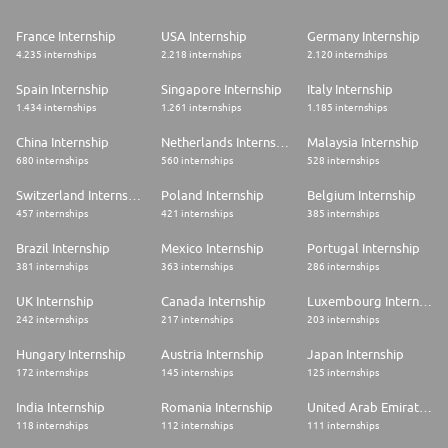
France Internship
USA Internship
Germany Internship
4.235 internships
2.218 internships
2.120 internships
Spain Internship
Singapore Internship
Italy Internship
1.434 internships
1.261 internships
1.185 internships
China Internship
Netherlands Internship
Malaysia Internship
680 internships
560 internships
528 internships
Switzerland Internship
Poland Internship
Belgium Internship
457 internships
421 internships
385 internships
Brazil Internship
Mexico Internship
Portugal Internship
381 internships
363 internships
286 internships
UK Internship
Canada Internship
Luxembourg Internship
242 internships
217 internships
203 internships
Hungary Internship
Austria Internship
Japan Internship
172 internships
145 internships
125 internships
India Internship
Romania Internship
United Arab Emirates Internship
118 internships
112 internships
111 internships