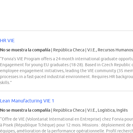
HR VIE
No se muestra la compañía
| República Checa
|
V.I.E., Recursos Humanos
“Forvia's VIE Program offers a 24-month international graduate oppo
Engagement for young EU graduates (18-28). Based in Czech Republic o
employee engagement initiatives, leading the VIE community (35 mem
processes in a fast-paced industrial environment. Requires HR backgrou
skills.”
Lean Manufacturing VIE 1
No se muestra la compañía
| República Checa
|
V.I.E., Logística, Inglés
“Offre de VIE (Volontariat International en Entreprise) chez Forvia po
à Pisek (République Tchèque) pour 12 mois. Missions : déploiement de
équipes, amélioration de la performance opérationnelle. Profil recher