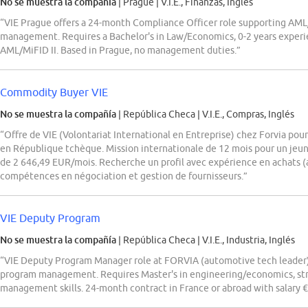
No se muestra la compañía
| Prague
|
V.I.E., Finanzas, Inglés
“VIE Prague offers a 24-month Compliance Officer role supporting AML/
management. Requires a Bachelor's in Law/Economics, 0-2 years experie
AML/MiFID II. Based in Prague, no management duties.”
Commodity Buyer VIE
No se muestra la compañía
| República Checa
|
V.I.E., Compras, Inglés
“Offre de VIE (Volontariat International en Entreprise) chez Forvia p
en République tchèque. Mission internationale de 12 mois pour un jeune
de 2 646,49 EUR/mois. Recherche un profil avec expérience en achats (au
compétences en négociation et gestion de fournisseurs.”
VIE Deputy Program
No se muestra la compañía
| República Checa
|
V.I.E., Industria, Inglés
“VIE Deputy Program Manager role at FORVIA (automotive tech leader) s
program management. Requires Master's in engineering/economics, s
management skills. 24-month contract in France or abroad with salary 