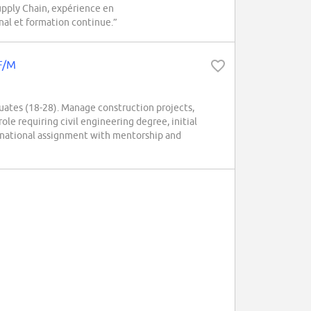
Supply Chain, expérience en
nal et formation continue.”
 F/M
duates (18-28). Manage construction projects,
ole requiring civil engineering degree, initial
ternational assignment with mentorship and