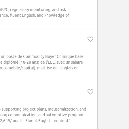
KYC, regulatory monitoring, and risk
nce, fluent English, and knowledge of
our un poste de Commodity Buyer Chimique basé
 diplômé (18-28 ans) de l'EEE, avec un salaire
tomobile/capital), maîtrise de l'anglais et
upporting project plans, industrialization, and
trong communication, and automotive program
€2,649/month. Fluent English required.”