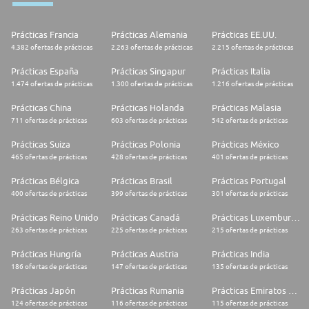
Prácticas Francia
Prácticas Alemania
Prácticas EE.UU.
4.382 ofertas de prácticas
2.263 ofertas de prácticas
2.215 ofertas de prácticas
Prácticas España
Prácticas Singapur
Prácticas Italia
1.474 ofertas de prácticas
1.300 ofertas de prácticas
1.216 ofertas de prácticas
Prácticas China
Prácticas Holanda
Prácticas Malasia
711 ofertas de prácticas
603 ofertas de prácticas
542 ofertas de prácticas
Prácticas Suiza
Prácticas Polonia
Prácticas México
465 ofertas de prácticas
428 ofertas de prácticas
401 ofertas de prácticas
Prácticas Bélgica
Prácticas Brasil
Prácticas Portugal
400 ofertas de prácticas
399 ofertas de prácticas
301 ofertas de prácticas
Prácticas Reino Unido
Prácticas Canadá
Prácticas Luxemburgo
263 ofertas de prácticas
225 ofertas de prácticas
215 ofertas de prácticas
Prácticas Hungría
Prácticas Austria
Prácticas India
186 ofertas de prácticas
147 ofertas de prácticas
135 ofertas de prácticas
Prácticas Japón
Prácticas Rumania
Prácticas Emiratos Árabes Unidos
124 ofertas de prácticas
116 ofertas de prácticas
115 ofertas de prácticas