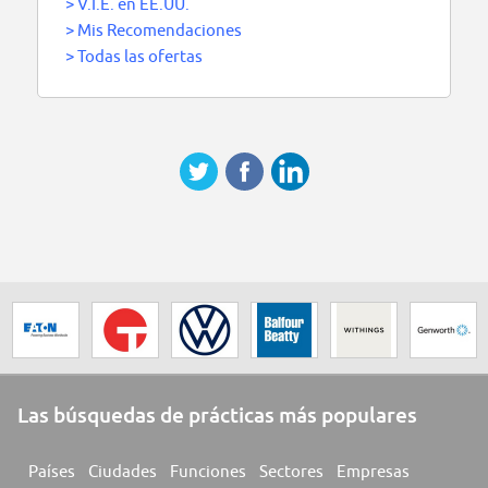
>
V.I.E. en EE.UU.
>
Mis Recomendaciones
>
Todas las ofertas
Las búsquedas de prácticas más populares
Países
Ciudades
Funciones
Sectores
Empresas