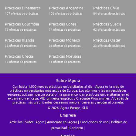
Prácticas Dinamarca
Prácticas Argentina
Prácticas Chile
107 ofertas de prácticas
106 ofertas de prácticas
84 ofertas de prácticas
Prácticas Colombia
Prácticas Corea
Prácticas Suecia
76 ofertas de prácticas
74 ofertas de prácticas
62 ofertas de prácticas
Prácticas Irlanda
Prácticas Mónaco
Prácticas Qatar
38 ofertas de prácticas
36 ofertas de prácticas
23 ofertas de prácticas
Prácticas Grecia
Prácticas Noruega
18 ofertas de prácticas
16 ofertas de prácticas
Sobre iAgora
Con hasta 1.000 nuevas prácticas universitarias al día, iAgora es la web de
prácticas universitarias más activa de Europa. Los alumnos y las universidades
europeas utilizan nuestra plataforma para encontrar prácticas universitarias en el
extranjero y en casa, VIE, primeros empleos y Graduate Programmes. A través de
prácticas más gratificantes deseamos mejorar carreras y ayudar al planeta.
© 2026 iAgora Europa, SLU
Empresa
Artículos
Sobre iAgora
Anúnciate en iAgora
Condiciones de uso
Política de
privacidad
Contacto