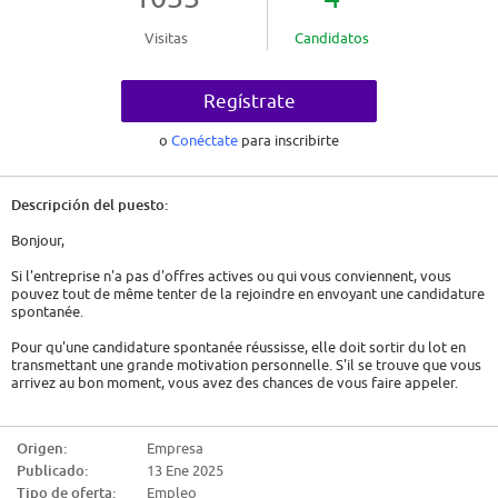
Visitas
Candidatos
Regístrate
o
Conéctate
para inscribirte
Descripción del puesto:
Bonjour,
Si l'entreprise n'a pas d'offres actives ou qui vous conviennent, vous
pouvez tout de même tenter de la rejoindre en envoyant une candidature
spontanée.
Pour qu'une candidature spontanée réussisse, elle doit sortir du lot en
transmettant une grande motivation personnelle. S'il se trouve que vous
arrivez au bon moment, vous avez des chances de vous faire appeler.
Alors quelques conseils:
Origen:
Empresa
- Montrez un véritable intérêt. Soit c'est une entreprise qui vous intéresse
Publicado:
13 Ene 2025
depuis longtemps et devrez transmettre ceci, soit vous devez faire
comme si. Vous devrez vous renseigner sur l'entreprise, son histoire, son
Tipo de oferta:
Empleo