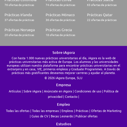
76 ofertas de prácticas
74 ofertas de prácticas
63 ofertas de prácticas
Prácticas Irlanda
Prácticas Mónaco
Prácticas Qatar
37 ofertas de prácticas
36 ofertas de prácticas
22 ofertas de prácticas
Prácticas Noruega
Prácticas Grecia
20 ofertas de prácticas
18 ofertas de prácticas
Sobre iAgora
Con hasta 1.000 nuevas prácticas universitarias al día, iAgora es la web de
prácticas universitarias más activa de Europa. Los alumnos y las universidades
europeas utilizan nuestra plataforma para encontrar prácticas universitarias en el
extranjero y en casa, VIE, primeros empleos y Graduate Programmes. A través de
prácticas más gratificantes deseamos mejorar carreras y ayudar al planeta.
© 2026 iAgora Europa, SLU
Empresa
Artículos
Sobre iAgora
Anúnciate en iAgora
Condiciones de uso
Política de
privacidad
Contacto
Empleo
Todas las ofertas
Todas las empresas
Empleos
Prácticas
Ofertas de Marketing
Guías de CV
Becas Leonardo
Publicar ofertas
Estudios