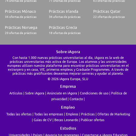
74 ofertas de prácticas
71 ofertas de prácticas
63 ofertas de prácticas
Prácticas Mónaco
Prácticas Irlanda
Prácticas Qatar
36 ofertas de prácticas
36 ofertas de prácticas
22 ofertas de prácticas
Prácticas Noruega
Prácticas Grecia
20 ofertas de prácticas
18 ofertas de prácticas
Sobre iAgora
Con hasta 1.000 nuevas prácticas universitarias al día, iAgora es la web de
prácticas universitarias más activa de Europa. Los alumnos y las universidades
europeas utilizan nuestra plataforma para encontrar prácticas universitarias en el
extranjero y en casa, VIE, primeros empleos y Graduate Programmes. A través de
prácticas más gratificantes deseamos mejorar carreras y ayudar al planeta.
© 2026 iAgora Europa, SLU
Empresa
Artículos
Sobre iAgora
Anúnciate en iAgora
Condiciones de uso
Política de
privacidad
Contacto
Empleo
Todas las ofertas
Todas las empresas
Empleos
Prácticas
Ofertas de Marketing
Guías de CV
Becas Leonardo
Publicar ofertas
Estudios
Universidades
Países
Anuncia tus programas
Conectarse a iAgora Education