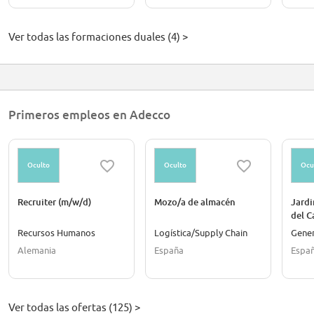
Ver todas las formaciones duales (4) >
Primeros empleos en Adecco
Oculto
Oculto
Ocu
Recruiter (m/w/d)
Mozo/a de almacén
Jardi
del C
Recursos Humanos
Logística/Supply Chain
Gener
Alemania
España
Espa
Ver todas las ofertas (125) >