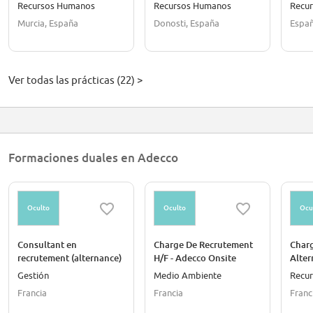
meses)
Recursos Humanos
Recursos Humanos
Recu
Murcia, España
Donosti, España
Espa
Ver todas las prácticas (22) >
Formaciones duales en Adecco
Oculto
Oculto
Ocu
Consultant en
Charge De Recrutement
Charg
recrutement (alternance)
H/F - Adecco Onsite
Alter
Gestión
Medio Ambiente
Recu
Francia
Francia
Franc