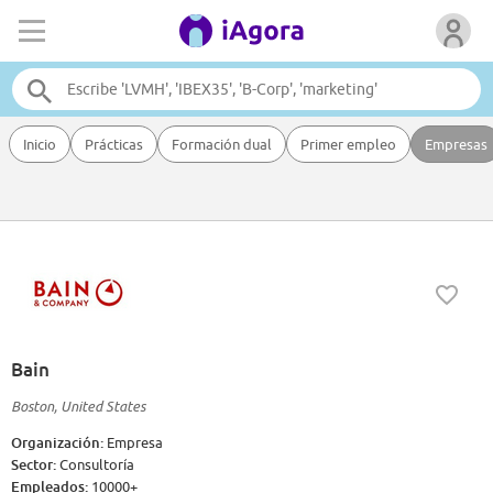
Inicio
Prácticas
Formación dual
Primer empleo
Empresas
Bain
Boston, United States
Organización:
Empresa
Sector:
Consultoría
Empleados:
10000+