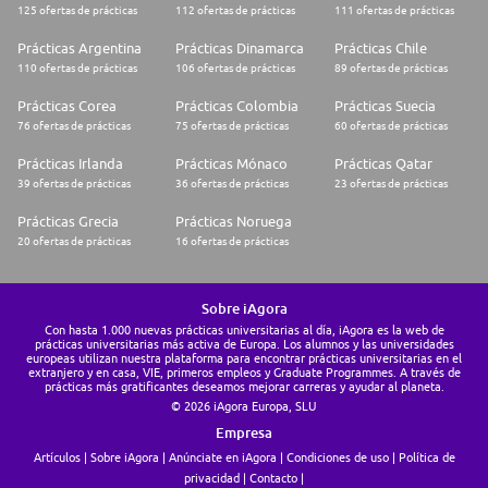
125 ofertas de prácticas
112 ofertas de prácticas
111 ofertas de prácticas
Prácticas Argentina
Prácticas Dinamarca
Prácticas Chile
110 ofertas de prácticas
106 ofertas de prácticas
89 ofertas de prácticas
Prácticas Corea
Prácticas Colombia
Prácticas Suecia
76 ofertas de prácticas
75 ofertas de prácticas
60 ofertas de prácticas
Prácticas Irlanda
Prácticas Mónaco
Prácticas Qatar
39 ofertas de prácticas
36 ofertas de prácticas
23 ofertas de prácticas
Prácticas Grecia
Prácticas Noruega
20 ofertas de prácticas
16 ofertas de prácticas
Sobre iAgora
Con hasta 1.000 nuevas prácticas universitarias al día, iAgora es la web de
prácticas universitarias más activa de Europa. Los alumnos y las universidades
europeas utilizan nuestra plataforma para encontrar prácticas universitarias en el
extranjero y en casa, VIE, primeros empleos y Graduate Programmes. A través de
prácticas más gratificantes deseamos mejorar carreras y ayudar al planeta.
© 2026 iAgora Europa, SLU
Empresa
Artículos
Sobre iAgora
Anúnciate en iAgora
Condiciones de uso
Política de
privacidad
Contacto