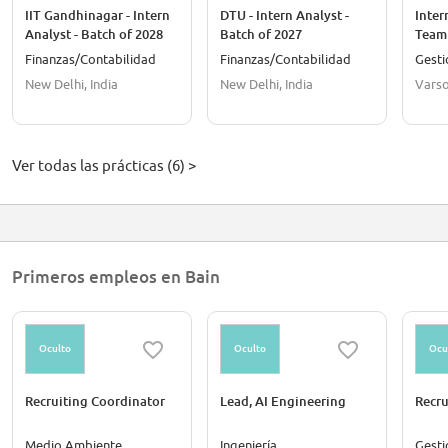
IIT Gandhinagar - Intern
DTU - Intern Analyst -
Inter
Analyst - Batch of 2028
Batch of 2027
Team
Finanzas/Contabilidad
Finanzas/Contabilidad
Gesti
New Delhi, India
New Delhi, India
Varso
Ver todas las prácticas (6) >
Primeros empleos en Bain
Oculto
Oculto
Ocu
Recruiting Coordinator
Lead, AI Engineering
Recru
Medio Ambiente
Ingeniería
Gesti