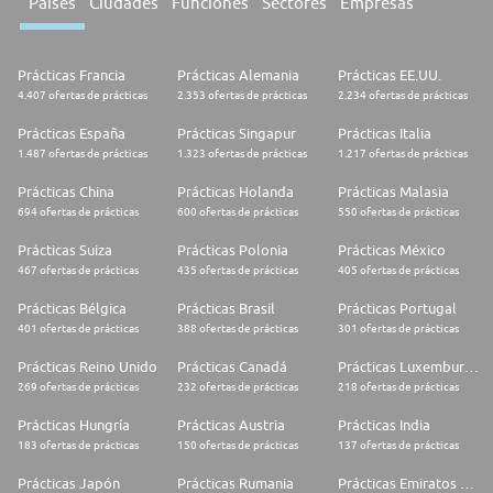
Países
Ciudades
Funciones
Sectores
Empresas
Prácticas Francia
Prácticas Alemania
Prácticas EE.UU.
4.407 ofertas de prácticas
2.353 ofertas de prácticas
2.234 ofertas de prácticas
Prácticas España
Prácticas Singapur
Prácticas Italia
1.487 ofertas de prácticas
1.323 ofertas de prácticas
1.217 ofertas de prácticas
Prácticas China
Prácticas Holanda
Prácticas Malasia
694 ofertas de prácticas
600 ofertas de prácticas
550 ofertas de prácticas
Prácticas Suiza
Prácticas Polonia
Prácticas México
467 ofertas de prácticas
435 ofertas de prácticas
405 ofertas de prácticas
Prácticas Bélgica
Prácticas Brasil
Prácticas Portugal
401 ofertas de prácticas
388 ofertas de prácticas
301 ofertas de prácticas
Prácticas Reino Unido
Prácticas Canadá
Prácticas Luxemburgo
269 ofertas de prácticas
232 ofertas de prácticas
218 ofertas de prácticas
Prácticas Hungría
Prácticas Austria
Prácticas India
183 ofertas de prácticas
150 ofertas de prácticas
137 ofertas de prácticas
Prácticas Japón
Prácticas Rumania
Prácticas Emiratos Árabes Unidos