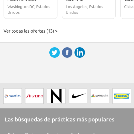
Washington DC, Estados
Los Angeles, Estados
Chica
Unidos
Unidos
Ver todas las ofertas (13) >
Las búsquedas de prácticas más populares