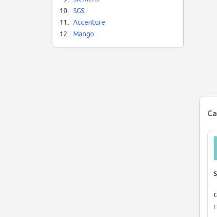
10.
SGS
11.
Accenture
12.
Mango
Ca
S
G
E