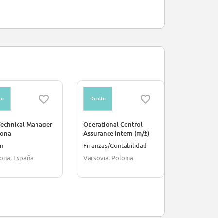
to
Oculto
Oculto
Technical Manager
Operational Control
Stage Cons
lona
Assurance Intern (m/ž)
Commercial
H/F
ón
Finanzas/Contabilidad
Inmobiliari
ona, España
Varsovia, Polonia
París, Franc