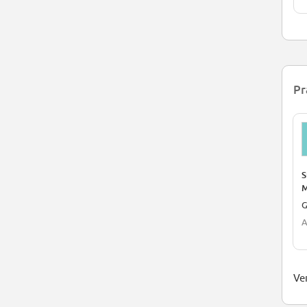
Pr
S
M
G
A
Ver