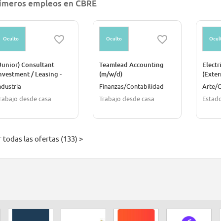
imeros empleos en CBRE
Oculto
Oculto
Ocul
Junior) Consultant
Teamlead Accounting
Electr
nvestment / Leasing -
(m/w/d)
(Exter
ogistik & Industrie
ndustria
Finanzas/Contabilidad
Arte/C
m/w/d)
rabajo desde casa
Trabajo desde casa
Estad
 todas las ofertas (133) >