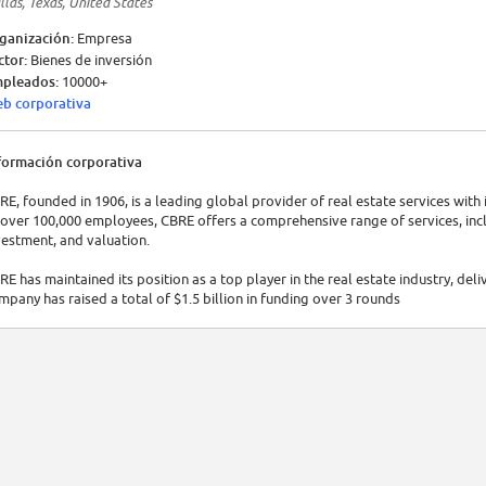
llas, Texas, United States
ganización:
Empresa
ctor:
Bienes de inversión
pleados:
10000+
b corporativa
formación corporativa
RE, founded in 1906, is a leading global provider of real estate services with
 over 100,000 employees, CBRE offers a comprehensive range of services, inc
vestment, and valuation.
RE has maintained its position as a top player in the real estate industry, del
mpany has raised a total of $1.5 billion in funding over 3 rounds