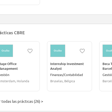
ácticas CBRE
Oculto
Oculto
Ocul
tage Office
Internship Investment
Beca 
anagement
Analyst
Barce
estión
Finanzas/Contabilidad
Gesti
msterdam, Holanda
Bruselas, Bélgica
Barcel
 todas las prácticas (26) >