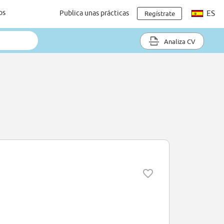
os
Publica unas prácticas
ES
Regístrate
Analiza CV