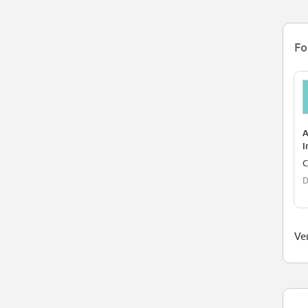
Fo
A
I
(
C
D
Ve