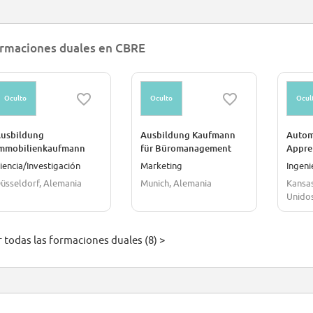
rmaciones duales en CBRE
Oculto
Oculto
Ocul
usbildung
Ausbildung Kaufmann
Autom
mmobilienkaufmann
für Büromanagement
Appre
m/w/d) - Maklerwesen
(m/w/d)
iencia/Investigación
Marketing
Ingeni
üsseldorf, Alemania
Munich, Alemania
Kansas
Unido
r todas las formaciones duales (8) >