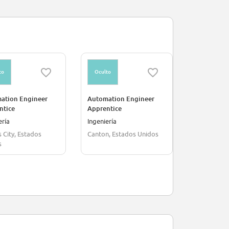
to
Oculto
Oculto
ation Engineer
Automation Engineer
Jovem Apr
ntice
Apprentice
SUL
ería
Ingeniería
Medio Amb
 City, Estados
Canton, Estados Unidos
Sao Paulo, 
s