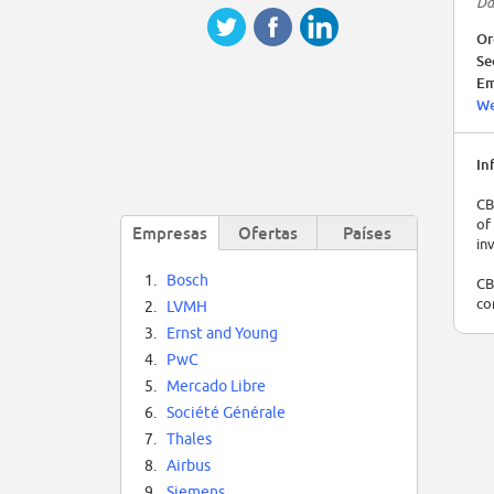
Da
Or
Se
Em
We
In
CB
of
Empresas
Ofertas
Países
in
1.
Bosch
CB
co
2.
LVMH
3.
Ernst and Young
4.
PwC
5.
Mercado Libre
6.
Société Générale
7.
Thales
8.
Airbus
9.
Siemens