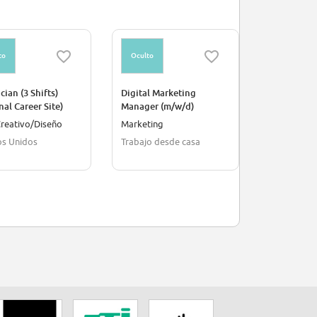
to
Oculto
Oculto
ician (3 Shifts)
Digital Marketing
Immobilien
nal Career Site)
Manager (m/w/d)
Objektbuch
Property A
reativo/Diseño
Marketing
Finanzas/C
(m/w/d)
os Unidos
Trabajo desde casa
Berlin, Ale