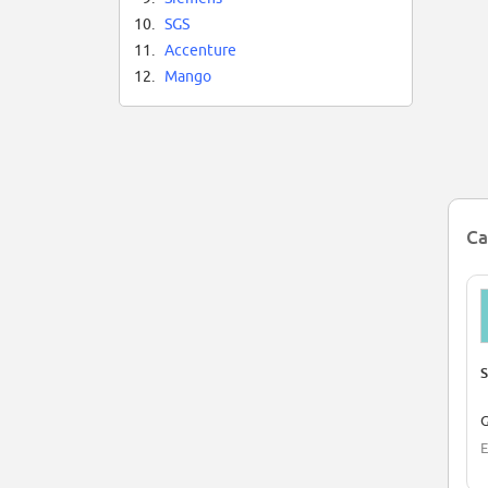
10.
SGS
11.
Accenture
12.
Mango
Ca
S
G
E