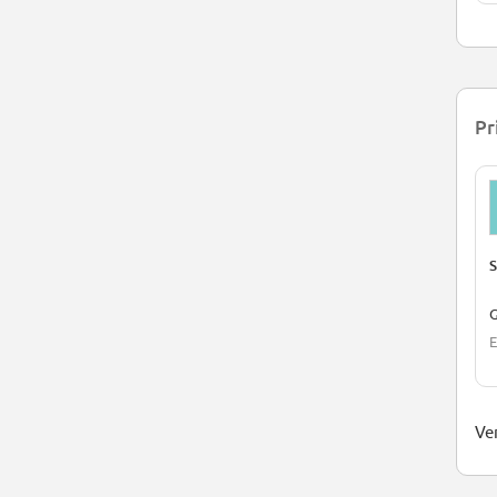
Pr
S
G
E
Ver