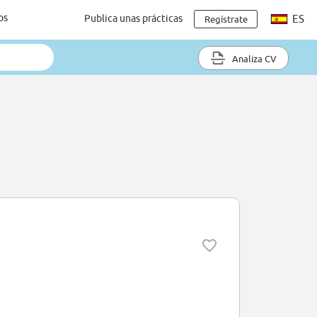
os
Publica unas prácticas
ES
Regístrate
Analiza CV