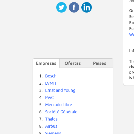
Bo
Or
Se
Em
Fu
We
In
Th
Empresas
Ofertas
Países
ch
pr
1.
Bosch
is
2.
LVMH
3.
Ernst and Young
4.
PwC
5.
Mercado Libre
6.
Société Générale
7.
Thales
8.
Airbus
9.
Siemens