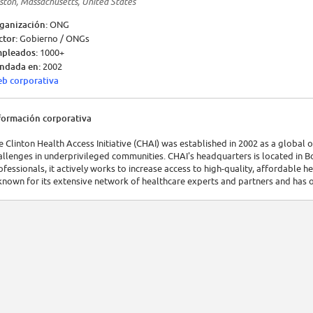
ston, Massachusetts, United States
ganización:
ONG
ctor:
Gobierno / ONGs
pleados:
1000+
ndada en:
2002
b corporativa
formación corporativa
e Clinton Health Access Initiative (CHAI) was established in 2002 as a global 
allenges in underprivileged communities. CHAI's headquarters is located in 
ofessionals, it actively works to increase access to high-quality, affordable 
 known for its extensive network of healthcare experts and partners and has