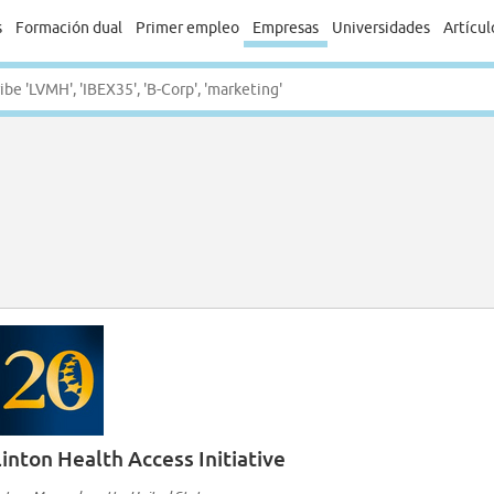
s
Formación dual
Primer empleo
Empresas
Universidades
Artícul
linton Health Access Initiative