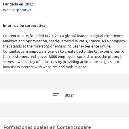
Fundada en:
2012
Web corporativa
Información corporativa
Contentsquare, founded in 2012, is a global leader in digital experience
analytics and optimization, headquartered in Paris, France. As a company
that stands at the forefront of enhancing user experience online,
Contentsquare empowers brands to create better digital experiences for
their customers. With over 1,000 employees spread across the globe, it
serves a wide array of industries by providing actionable insights into
how users interact with websites and mobile apps.
Filtrar
Formaciones duales en Contentsquare