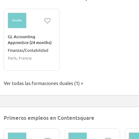
Oculto
GL Accounting
Apprentice (24 months)
Finanzas/Contabilidad
París, Francia
Ver todas las formaciones duales (1) >
Primeros empleos en Contentsquare