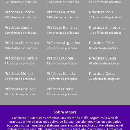
267 ofertas de prácticas
223 ofertas de prácticas
214 ofertas de prácticas
Prácticas Hungría
Prácticas Austria
Prácticas India
182 ofertas de prácticas
148 ofertas de prácticas
134 ofertas de prácticas
Prácticas Japón
Prácticas Rumania
Prácticas Emiratos Árabes Unidos
126 ofertas de prácticas
116 ofertas de prácticas
112 ofertas de prácticas
Prácticas Dinamarca
Prácticas Argentina
Prácticas Chile
106 ofertas de prácticas
98 ofertas de prácticas
82 ofertas de prácticas
Prácticas Colombia
Prácticas Corea
Prácticas Suecia
75 ofertas de prácticas
72 ofertas de prácticas
63 ofertas de prácticas
Prácticas Mónaco
Prácticas Irlanda
Prácticas Qatar
36 ofertas de prácticas
36 ofertas de prácticas
22 ofertas de prácticas
Prácticas Noruega
Prácticas Grecia
20 ofertas de prácticas
18 ofertas de prácticas
Sobre iAgora
Con hasta 1.000 nuevas prácticas universitarias al día, iAgora es la web de
prácticas universitarias más activa de Europa. Los alumnos y las universidades
europeas utilizan nuestra plataforma para encontrar prácticas universitarias en el
extranjero y en casa, VIE, primeros empleos y Graduate Programmes. A través de