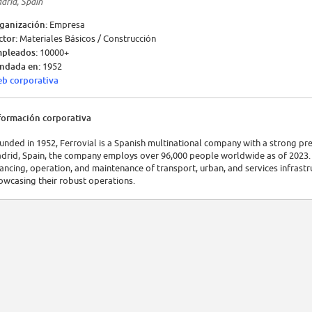
drid, Spain
ganización:
Empresa
ctor:
Materiales Básicos / Construcción
pleados:
10000+
ndada en:
1952
b corporativa
formación corporativa
unded in 1952, Ferrovial is a Spanish multinational company with a strong pre
drid, Spain, the company employs over 96,000 people worldwide as of 2023. Fe
nancing, operation, and maintenance of transport, urban, and services infrastru
owcasing their robust operations.