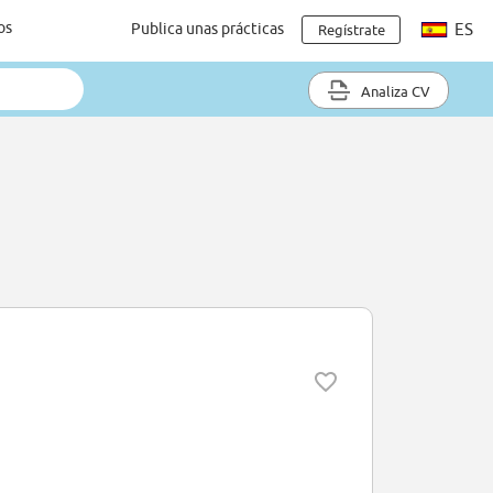
os
Publica unas prácticas
ES
Regístrate
Analiza CV