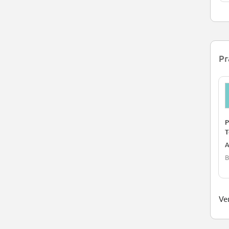
Pr
P
T
B
Ver