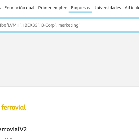
s
Formación dual
Primer empleo
Empresas
Universidades
Artícul
errovialV2