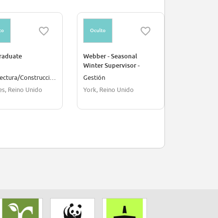
to
Oculto
Oculto
raduate
Webber - Seasonal
Asistente 
Winter Supervisor -
de Acredit
Maple - Infrastructure
Arquitectura/Construcción
Gestión
Recursos 
Management
s, Reino Unido
York, Reino Unido
Chile