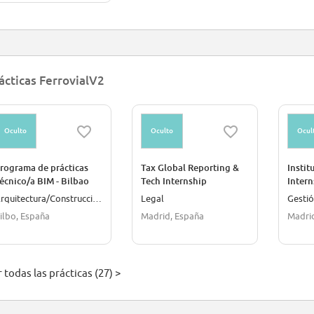
ácticas FerrovialV2
Oculto
Oculto
Ocul
rograma de prácticas
Tax Global Reporting &
Instit
écnico/a BIM - Bilbao
Tech Internship
Intern
Arquitectura/Construcción
Legal
Gesti
ilbo, España
Madrid, España
Madri
 todas las prácticas (27) >