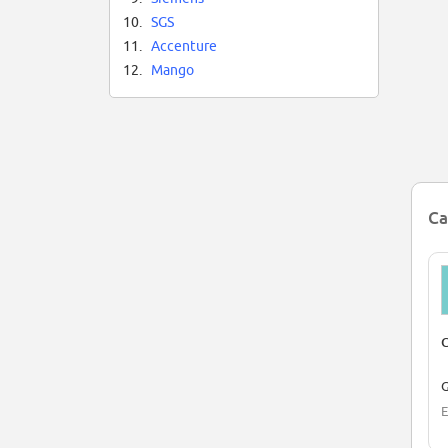
10.
SGS
11.
Accenture
12.
Mango
Ca
C
G
E