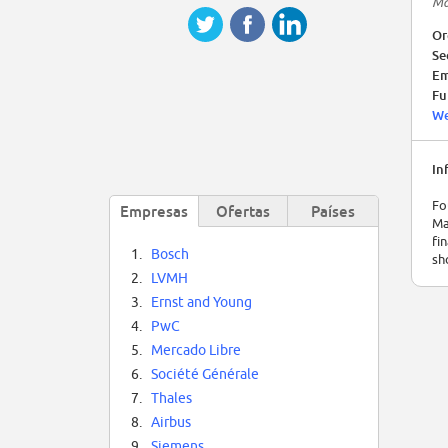
Ma
Or
Se
Em
Fu
We
In
Fo
Empresas
Ofertas
Países
Ma
fi
1.
Bosch
sh
2.
LVMH
3.
Ernst and Young
4.
PwC
5.
Mercado Libre
6.
Société Générale
7.
Thales
8.
Airbus
9.
Siemens