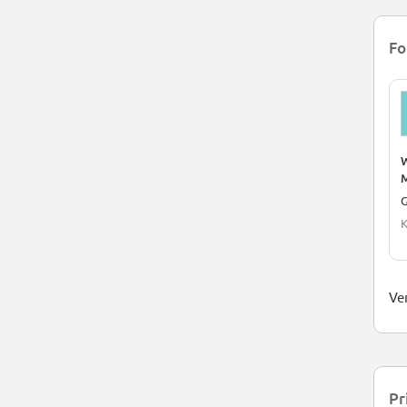
Fo
W
M
G
K
Ve
Pr