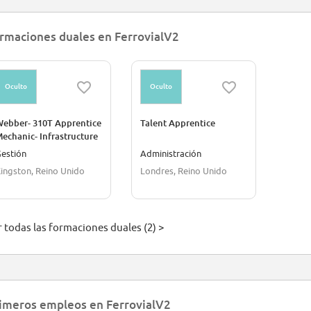
rmaciones duales en FerrovialV2
Oculto
Oculto
ebber- 310T Apprentice
Talent Apprentice
echanic- Infrastructure
Management
estión
Administración
ingston, Reino Unido
Londres, Reino Unido
r todas las formaciones duales (2) >
imeros empleos en FerrovialV2