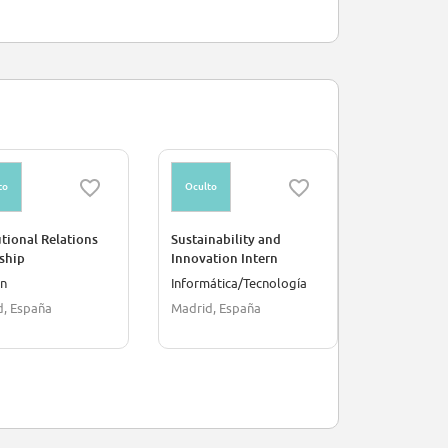
to
Oculto
Oculto
utional Relations
Sustainability and
Finance In
ship
Innovation Intern
ón
Informática/Tecnología
Finanzas/C
d, España
Madrid, España
Madrid, Es