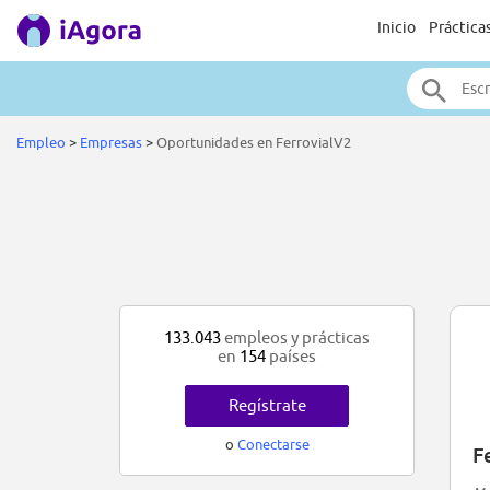
Inicio
Práctica
Empleo
>
Empresas
>
Oportunidades en FerrovialV2
133.043
empleos y prácticas
en
154
países
Regístrate
o
Conectarse
F