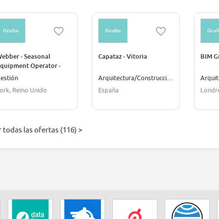
Oculto
Oculto
Ocul
ebber - Seasonal
Capataz - Vitoria
BIM G
quipment Operator -
all-in - Gormley -
estión
Arquitectura/Construcción
nfrastructure
ork, Reino Unido
España
Londre
anagement
 todas las ofertas (116) >