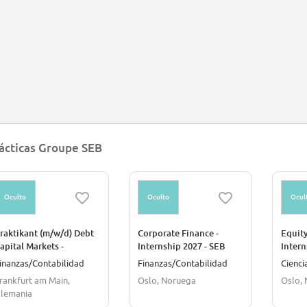
ácticas Groupe SEB
Oculto
Oculto
Ocul
raktikant (m/w/d) Debt
Corporate Finance -
Equity
apital Markets -
Internship 2027 - SEB
Intern
nvestment Grade Bonds
Norway
Norw
inanzas/Contabilidad
Finanzas/Contabilidad
Cienci
 Schuldschein im
rankfurt am Main,
Oslo, Noruega
Oslo,
ereich Investment
lemania
anking