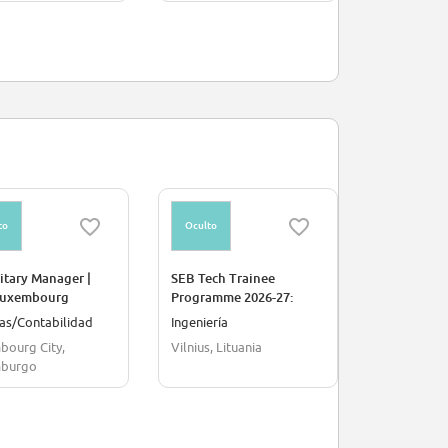
to
Oculto
Oculto
itary Manager |
SEB Tech Trainee
Private Ban
Luxembourg
Programme 2026-27:
SEB Region
Junior QA Engineer |
as/Contabilidad
Ingeniería
Finanzas/C
SEB, Vilnius
bourg City,
Vilnius, Lituania
Borås, Suec
burgo