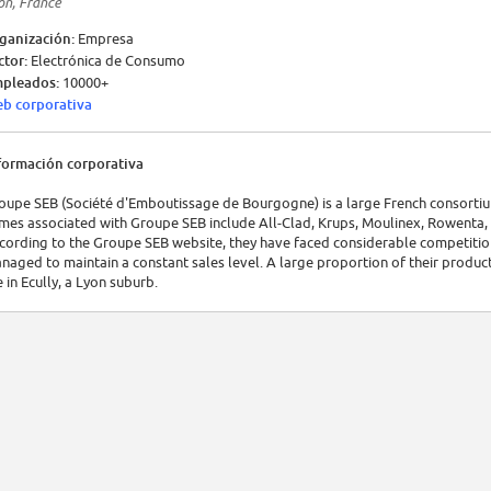
on, France
ganización:
Empresa
ctor:
Electrónica de Consumo
pleados:
10000+
b corporativa
formación corporativa
oupe SEB (Société d'Emboutissage de Bourgogne) is a large French consorti
mes associated with Groupe SEB include All-Clad, Krups, Moulinex, Rowenta,
cording to the Groupe SEB website, they have faced considerable competitio
naged to maintain a constant sales level. A large proportion of their product
e in Ecully, a Lyon suburb.