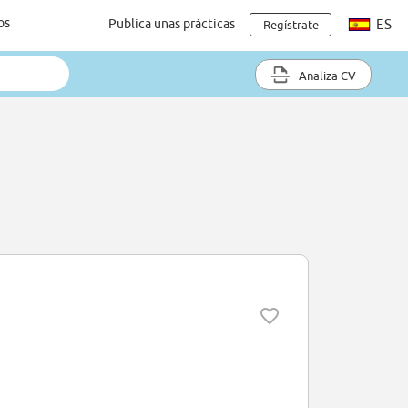
os
Publica unas prácticas
ES
Regístrate
Analiza CV