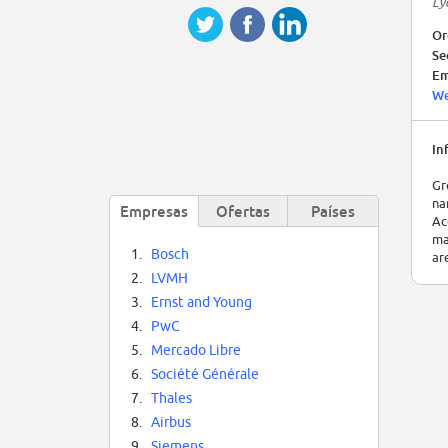
Ly
Or
Se
Em
We
In
Gr
na
Empresas
Ofertas
Países
Ac
ma
1.
Bosch
ar
2.
LVMH
3.
Ernst and Young
4.
PwC
5.
Mercado Libre
6.
Société Générale
7.
Thales
8.
Airbus
9.
Siemens