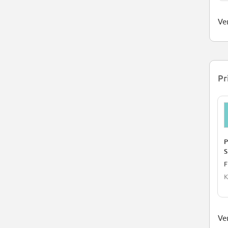
Ver
Pr
P
S
F
K
Ver