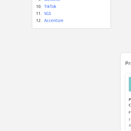
10.
TikTok
11.
SGS
12.
Accenture
Pr
P
C
I
F
&
F
B
A
B