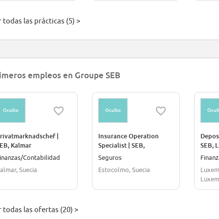
 todas las prácticas (5) >
imeros empleos en Groupe SEB
Oculto
Oculto
Ocul
rivatmarknadschef |
Insurance Operation
Depos
EB, Kalmar
Specialist | SEB,
SEB, 
Stockholm
inanzas/Contabilidad
Seguros
Finanz
almar, Suecia
Estocolmo, Suecia
Luxem
Luxem
 todas las ofertas (20) >