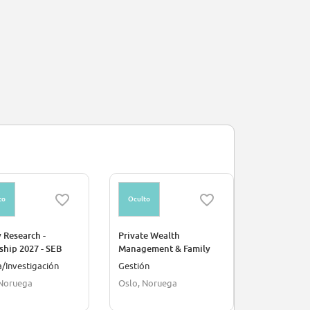
to
Oculto
Oculto
 Research -
Private Wealth
Client Port
ship 2027 - SEB
Management & Family
Intern
ay
office - Internship 2027 -
a/Investigación
Gestión
Finanzas/C
SEB Norway
 Noruega
Oslo, Noruega
Varsovia, P