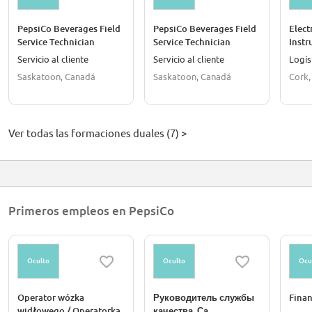
PepsiCo Beverages Field
PepsiCo Beverages Field
Elect
Service Technician
Service Technician
Instr
(Saskatoon)
(Saskatoon)
Appr
Servicio al cliente
Servicio al cliente
Logís
Saskatoon, Canadá
Saskatoon, Canadá
Cork,
Ver todas las formaciones duales (7) >
Primeros empleos en PepsiCo
Oculto
Oculto
Ocu
Operator wózka
Руководитель службы
Finan
widłowego / Operatorka
качества, Са