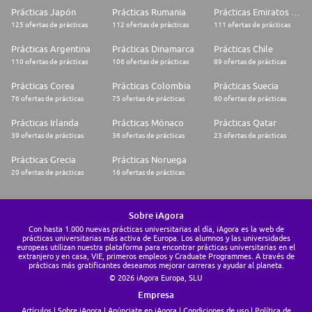
Prácticas Japón
Prácticas Rumania
Prácticas Emiratos Árabes Unidos
125 ofertas de prácticas
112 ofertas de prácticas
111 ofertas de prácticas
Prácticas Argentina
Prácticas Dinamarca
Prácticas Chile
110 ofertas de prácticas
106 ofertas de prácticas
89 ofertas de prácticas
Prácticas Corea
Prácticas Colombia
Prácticas Suecia
76 ofertas de prácticas
75 ofertas de prácticas
60 ofertas de prácticas
Prácticas Irlanda
Prácticas Mónaco
Prácticas Qatar
39 ofertas de prácticas
36 ofertas de prácticas
23 ofertas de prácticas
Prácticas Grecia
Prácticas Noruega
20 ofertas de prácticas
16 ofertas de prácticas
Sobre iAgora
Con hasta 1.000 nuevas prácticas universitarias al día, iAgora es la web de
prácticas universitarias más activa de Europa. Los alumnos y las universidades
europeas utilizan nuestra plataforma para encontrar prácticas universitarias en el
extranjero y en casa, VIE, primeros empleos y Graduate Programmes. A través de
prácticas más gratificantes deseamos mejorar carreras y ayudar al planeta.
© 2026 iAgora Europa, SLU
Empresa
Artículos
Sobre iAgora
Anúnciate en iAgora
Condiciones de uso
Política de