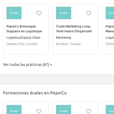
Oculto
Oculto
Ocu
PepsiCo Breuvages
Trade Marketing Long-
Pepsi
Stagiaire en Logistique
Term Intern (Organized
Manu
(Entrepôt)
Trade / Full-Time)
Logística/Supply Chain
Marketing
Logís
Quebec City, Canadá
Istanbul, Turquía
Tbilis
Ver todas las prácticas (67) >
Formaciones duales en PepsiCo
Oculto
Oculto
Ocu