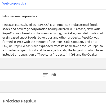
Web corporativa
Información corporativa
PepsiCo, Inc. (stylized as PEPSICO) is an American multinational food,
snack and beverage corporation headquartered in Purchase, New York.
PepsiCo has interests in the manufacturing, marketing and distribution of
grain-based snack foods, beverages and other products. PepsiCo was
formed in 1965 with the merger of the Pepsi-Cola Company and Frito-
Lay, Inc. PepsiCo has since expanded from its namesake product Pepsi to
a broader range of food and beverage brands, the largest of which have
included an acquisition of Tropicana Products in 1998 and the Quaker
Oats Company in 2001, which added the Gatorade brand to its portfolio.
As of January 26, 2012, 22 of PepsiCo's brands generated retail sales of
more than $1 billion apiece,[2] and the company's products were
Filtrar
distributed across more than 200 countries, resulting in annual net
revenues of $43.3 billion. Based on net revenue, PepsiCo is the second
largest food and beverage business in the world. Within North America,
PepsiCo is the largest food and beverage business by net revenue. Indra
Krishnamurthy Nooyi has been the chief executive of PepsiCo since 2006.
The company's beverage distribution and bottling is conducted by
Prácticas PepsiCo
PepsiCo as well as by licensed bottlers in certain regions. Approximately
274,000 employees[3] generated $66.415 billion in revenue as of 2013.